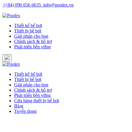
Skip
(+84) 096 656 6635
info@poolex.vn
to
Catalog
Cửa hàng
Blog
Tuyển dụng
content
Thiết kế bể bơi
Thiết bị bể bơi
Giải pháp cho bạn
Chính sách & hỗ trợ
Phát triển bền vững
Thiết kế bể bơi
Thiết bị bể bơi
Giải pháp cho bạn
Chính sách & hỗ trợ
Phát triển bền vững
Cửa hàng thiết bị bể bơi
Blog
Tuyển dụng