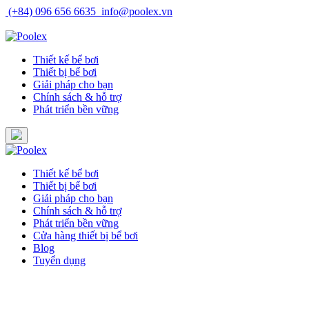
Skip
(+84) 096 656 6635
info@poolex.vn
to
Catalog
Cửa hàng
Blog
Tuyển dụng
content
Thiết kế bể bơi
Thiết bị bể bơi
Giải pháp cho bạn
Chính sách & hỗ trợ
Phát triển bền vững
Thiết kế bể bơi
Thiết bị bể bơi
Giải pháp cho bạn
Chính sách & hỗ trợ
Phát triển bền vững
Cửa hàng thiết bị bể bơi
Blog
Tuyển dụng