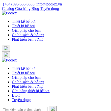
Skip
(+84) 096 656 6635
info@poolex.vn
to
Catalog
Cửa hàng
Blog
Tuyển dụng
content
Thiết kế bể bơi
Thiết bị bể bơi
Giải pháp cho bạn
Chính sách & hỗ trợ
Phát triển bền vững
Thiết kế bể bơi
Thiết bị bể bơi
Giải pháp cho bạn
Chính sách & hỗ trợ
Phát triển bền vững
Cửa hàng thiết bị bể bơi
Blog
Tuyển dụng