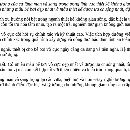
tượng của sự lãng mạn và sang trọng trong lĩnh vực thiết kế không gia
đến những mẫu bể bơi đẹp nhất và mẫu thiết kế được ưa chuộng nhất, đặc
h xu hướng nổi bật trong ngành thiết kế không gian sống, đặc biệt là t
òn tối ưu hóa tầm nhìn, tạo ra một trải nghiệm thư giãn không giới hạ
 vô cực đòi hỏi sự chính xác và kỹ thuật cao. Việc tích hợp đường vi
 chính xác trong quá trình xây dựng và đồng thời bảo đảm tính an toàn
 nghệ, thiết bị cho bể bơi vô cực ngày càng đa dạng và tiện nghi. Hệ t
i sử dụng.
ất:
Có nhiều mẫu bể bơi vô cực đẹp nhất và được ưa chuộng nhất, từ 
ấn thú vị mà còn kết hợp tốt với thiên nhiên và kiến trúc xung quanh,
ãng mạn và sang trọng tại các villa, biệt thự, và homestay nghỉ dưỡng n
ực trở thành điểm đặc biệt và lý tưởng cho những không gian sống cao cấp