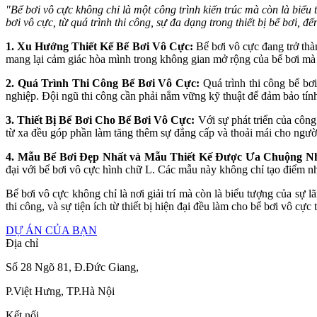
"Bể bơi vô cực không chỉ là một công trình kiến trúc mà còn là biểu 
bơi vô cực, từ quá trình thi công, sự đa dạng trong thiết bị bể bơi, 
1. Xu Hướng Thiết Kế Bể Bơi Vô Cực:
Bể bơi vô cực đang trở thàn
mang lại cảm giác hòa mình trong không gian mở rộng của bể bơi mà c
2. Quá Trình Thi Công Bể Bơi Vô Cực:
Quá trình thi công bể bơi
nghiệp. Đội ngũ thi công cần phải nắm vững kỹ thuật để đảm bảo tính
3. Thiết Bị Bể Bơi Cho Bể Bơi Vô Cực:
Với sự phát triển của công
từ xa đều góp phần làm tăng thêm sự đẳng cấp và thoải mái cho ngườ
4. Mẫu Bể Bơi Đẹp Nhất và Mẫu Thiết Kế Được Ưa Chuộng Nh
đại với bể bơi vô cực hình chữ L. Các mẫu này không chỉ tạo điểm nh
Bể bơi vô cực không chỉ là nơi giải trí mà còn là biểu tượng của sự l
thi công, và sự tiện ích từ thiết bị hiện đại đều làm cho bể bơi vô c
DỰ ÁN CỦA BẠN
Địa chỉ
Số 28 Ngõ 81, Đ.Đức Giang,
P.Việt Hưng, TP.Hà Nội
Kết nối