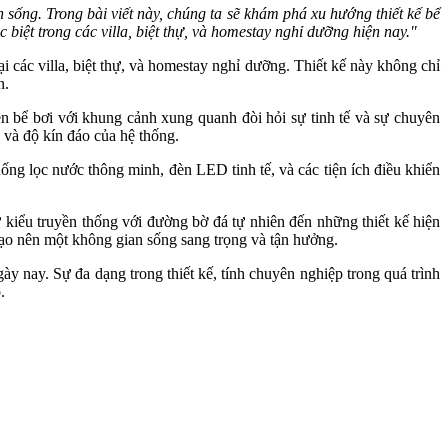
n sống. Trong bài viết này, chúng ta sẽ khám phá xu hướng thiết kế bể
 biệt trong các villa, biệt thự, và homestay nghỉ dưỡng hiện nay."
ại các villa, biệt thự, và homestay nghỉ dưỡng. Thiết kế này không chỉ
n.
ền bể bơi với khung cảnh xung quanh đòi hỏi sự tinh tế và sự chuyên
 và độ kín đáo của hệ thống.
hống lọc nước thông minh, đèn LED tinh tế, và các tiện ích điều khiển
kiểu truyền thống với đường bờ đá tự nhiên đến những thiết kế hiện
 tạo nên một không gian sống sang trọng và tận hưởng.
gày nay. Sự đa dạng trong thiết kế, tính chuyên nghiệp trong quá trình
.