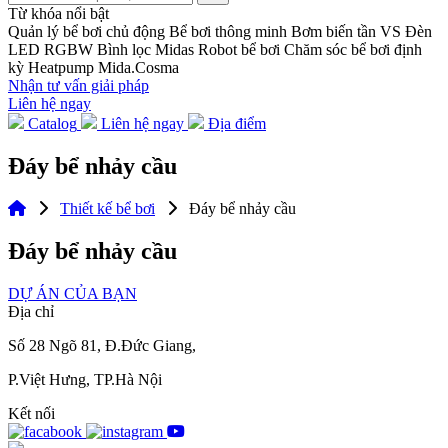
Từ khóa nổi bật
Quản lý bể bơi chủ động
Bể bơi thông minh
Bơm biến tần VS
Đèn
LED RGBW
Bình lọc Midas
Robot bể bơi
Chăm sóc bể bơi định
kỳ
Heatpump Mida.Cosma
Nhận tư vấn giải pháp
Liên hệ ngay
Catalog
Liên hệ ngay
Địa điểm
Đáy bể nhảy cầu
Thiết kế bể bơi
Đáy bể nhảy cầu
Đáy bể nhảy cầu
DỰ ÁN CỦA BẠN
Địa chỉ
Số 28 Ngõ 81, Đ.Đức Giang,
P.Việt Hưng, TP.Hà Nội
Kết nối