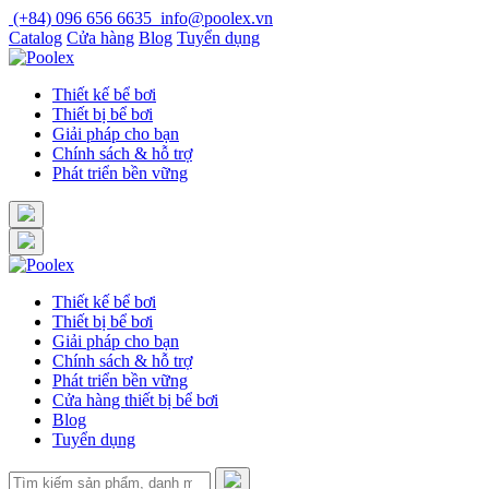
Skip
(+84) 096 656 6635
info@poolex.vn
to
Catalog
Cửa hàng
Blog
Tuyển dụng
content
Thiết kế bể bơi
Thiết bị bể bơi
Giải pháp cho bạn
Chính sách & hỗ trợ
Phát triển bền vững
Thiết kế bể bơi
Thiết bị bể bơi
Giải pháp cho bạn
Chính sách & hỗ trợ
Phát triển bền vững
Cửa hàng thiết bị bể bơi
Blog
Tuyển dụng