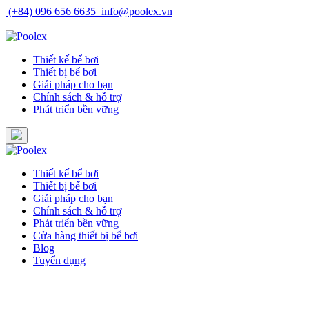
Skip
(+84) 096 656 6635
info@poolex.vn
to
Catalog
Cửa hàng
Blog
Tuyển dụng
content
Thiết kế bể bơi
Thiết bị bể bơi
Giải pháp cho bạn
Chính sách & hỗ trợ
Phát triển bền vững
Thiết kế bể bơi
Thiết bị bể bơi
Giải pháp cho bạn
Chính sách & hỗ trợ
Phát triển bền vững
Cửa hàng thiết bị bể bơi
Blog
Tuyển dụng