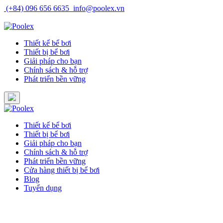
Skip
(+84) 096 656 6635
info@poolex.vn
to
Catalog
Cửa hàng
Blog
Tuyển dụng
content
Thiết kế bể bơi
Thiết bị bể bơi
Giải pháp cho bạn
Chính sách & hỗ trợ
Phát triển bền vững
Thiết kế bể bơi
Thiết bị bể bơi
Giải pháp cho bạn
Chính sách & hỗ trợ
Phát triển bền vững
Cửa hàng thiết bị bể bơi
Blog
Tuyển dụng