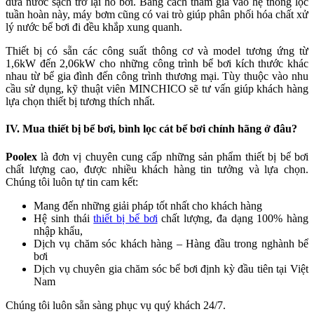
đưa nước sạch trở lại hồ bơi. Bằng cách tham gia vào hệ thống lọc
tuần hoàn này, máy bơm cũng có vai trò giúp phân phối hóa chất xử
lý nước bể bơi đi đều khắp xung quanh.
Thiết bị có sẵn các công suất thông cơ và model tương ứng từ
1,6kW đến 2,06kW cho những công trình bể bơi kích thước khác
nhau từ bể gia đình đến công trình thương mại. Tùy thuộc vào nhu
cầu sử dụng, kỹ thuật viên MINCHICO sẽ tư vấn giúp khách hàng
lựa chọn thiết bị tương thích nhất.
IV. Mua thiết bị bể bơi, bình lọc cát bể bơi chính hãng ở đâu?
Poolex
là đơn vị chuyên cung cấp những sản phẩm thiết bị bể bơi
chất lượng cao, được nhiều khách hàng tin tưởng và lựa chọn.
Chúng tôi luôn tự tin cam kết:
Mang đến những giải pháp tốt nhất cho khách hàng
Hệ sinh thái
thiết bị bể bơi
chất lượng, đa dạng 100% hàng
nhập khẩu,
Dịch vụ chăm sóc khách hàng – Hàng đầu trong nghành bể
bơi
Dịch vụ chuyên gia chăm sóc bể bơi định kỳ đầu tiên tại Việt
Nam
Chúng tôi luôn sẵn sàng phục vụ quý khách 24/7.