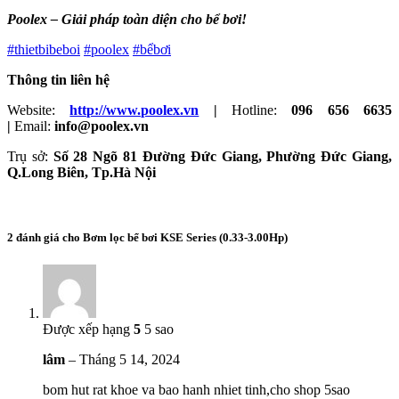
Poolex – Giải pháp toàn diện cho bể bơi!
#thietbibeboi
#poolex
#bểbơi
Thông tin liên hệ
Website:
http://www.poolex.vn
|
Hotline:
096 656 6635
|
Email:
info@poolex.vn
Trụ sở:
Số 28 Ngõ 81 Đường Đức Giang, Phường Đức Giang,
Q.Long Biên, Tp.Hà Nội
2 đánh giá cho
Bơm lọc bể bơi KSE Series (0.33-3.00Hp)
Được xếp hạng
5
5 sao
lâm
–
Tháng 5 14, 2024
bom hut rat khoe va bao hanh nhiet tinh,cho shop 5sao