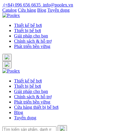
Skip
(+84) 096 656 6635
info@poolex.vn
to
Catalog
Cửa hàng
Blog
Tuyển dụng
content
Thiết kế bể bơi
Thiết bị bể bơi
Giải pháp cho bạn
Chính sách & hỗ trợ
Phát triển bền vững
Thiết kế bể bơi
Thiết bị bể bơi
Giải pháp cho bạn
Chính sách & hỗ trợ
Phát triển bền vững
Cửa hàng thiết bị bể bơi
Blog
Tuyển dụng