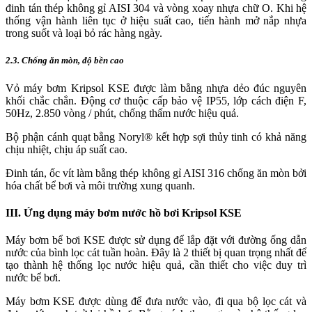
đinh tán thép không gỉ AISI 304 và vòng xoay nhựa chữ O. Khi hệ
thống vận hành liên tục ở hiệu suất cao, tiến hành mở nắp nhựa
trong suốt và loại bỏ rác hàng ngày.
2.3. Chống ăn mòn, độ bền cao
Vỏ máy bơm Kripsol KSE được làm bằng nhựa dẻo đúc nguyên
khối chắc chắn. Động cơ thuộc cấp bảo vệ IP55, lớp cách điện F,
50Hz, 2.850 vòng / phút, chống thấm nước hiệu quả.
Bộ phận cánh quạt bằng Noryl® kết hợp sợi thủy tinh có khả năng
chịu nhiệt, chịu áp suất cao.
Đinh tán, ốc vít làm bằng thép không gỉ AISI 316 chống ăn mòn bởi
hóa chất bể bơi và môi trường xung quanh.
III. Ứng dụng máy bơm nước hồ bơi Kripsol KSE
Máy bơm bể bơi KSE được sử dụng để lắp đặt với đường ống dẫn
nước của bình lọc cát tuần hoàn. Đây là 2 thiết bị quan trọng nhất để
tạo thành hệ thống lọc nước hiệu quả, cần thiết cho việc duy trì
nước bể bơi.
Máy bơm KSE được dùng để đưa nước vào, đi qua bộ lọc cát và