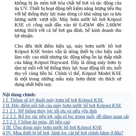
không bị ăn mòn bởi hóa chất bể bơi và tác động của
tia UV. Thiết bị hoạt động tiết kiệm năng lượng tiêu thụ
với hệ thống thủy lực toàn dòng có khả năng tạo ra lưu
lượng nước vượt trội. Máy bơm nước hồ bơi Kripsol
KSE có công suất đầu vào từ 0,45kW đến 2,60kW
tương thích với cả bể bơi gia đình, bể kinh doanh thu
lợi nhuận.
Cho đến thời điểm hiện tại, máy bơm nước hồ bơi
Kripsol KSE Series vẫn là dòng thiết bị cho hiệu suất
làm việc cao nhất nhưng tác động tiếng ồn lại thấp nhất
của hãng Kripsol Hayward. Đây là dòng máy bơm ly
tâm tự mồi với hệ thống thủy lực hoạt động tối ưu, tuổi
thọ vô cùng bền bỉ. Chính vì thế, Kripsol Model KSE
là một trong những mẫu máy bơm được ưu thích sử
dụng nhất hiện nay.
Nội dung chính:
1
I. Thông số kỹ thuật máy bơm bể bơi Kripsol KSE
2
II. Đặc điểm nổi bật của máy bơm nước bể bơi Kripsol KSE
2.1
2.1. Hệ thống thủy lực tối ưu và siêu yên tĩnh
2.2
2.2. Rổ lọc rác tiện lợi, nắp rỏ lọc trong suốt, dễ dàng quan sát
2.3
2.3. Chống ăn mòn, độ bền cao
3
III. Ứng dụng máy bơm nước hồ bơi Kripsol KSE
4
IV. Mua thiết bị bể bơi, bình lọc cát bể bơi chính hãng ở đâu?