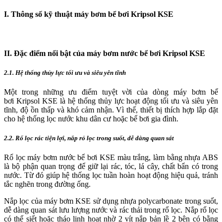
I. Thông số kỹ thuật máy bơm bể bơi Kripsol KSE
II. Đặc điểm nổi bật của máy bơm nước bể bơi Kripsol KSE
2.1. Hệ thống thủy lực tối ưu và siêu yên tĩnh
Một trong những ưu điểm tuyệt vời của dòng máy bơm bể
bơi Kripsol KSE là hệ thống thủy lực hoạt động tối ưu và siêu yên
tĩnh, độ ồn thấp và khó cảm nhận. Vì thế, thiết bị thích hợp lắp đặt
cho hệ thống lọc nước khu dân cư hoặc bể bơi gia đình.
2.2. Rổ lọc rác tiện lợi, nắp rỏ lọc trong suốt, dễ dàng quan sát
Rổ lọc máy bơm nước bể bơi KSE màu trắng, làm bằng nhựa ABS
là bộ phận quan trọng để giữ lại rác, tóc, lá cây, chất bẩn có trong
nước. Từ đó giúp hệ thống lọc tuần hoàn hoạt động hiệu quả, tránh
tắc nghẽn trong đường ống.
Nắp lọc của máy bơm KSE sử dụng nhựa polycarbonate trong suốt,
dễ dàng quan sát lưu lượng nước và rác thải trong rổ lọc. Nắp rổ lọc
có thể siết hoặc tháo linh hoạt nhờ 2 vít nắp bản lề 2 bên có bằng