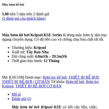
Máy bơm bể bơi
5.00
trên 5 dựa trên
2
đánh giá
(
2
đánh giá của khách hàng)
Máy bơm hồ bơi Kripsol KSE Series
là dòng máy bơm ly tâm trục
ngang chuyên dụng. Có độ bền cao và chống chịu hóa chất rất tốt.
Thương hiệu:
Kripsol
Xuất xứ:
Tây Ban Nha
Dải công suất:
4.8m3/h – 29.5m3/h
Thời gian bảo hành:
12 Tháng
Mã:
KSE33M
Danh mục:
Bơm lọc bể bơi
,
THIẾT BỊ BỂ BƠI
,
THIẾT BỊ BỂ BƠI | CƠ BẢN
Từ khóa:
Bơm bể bơi
,
Bơm lọc
Kripsol
,
THIẾT BỊ BỂ BƠI CƠ BẢN
Mô tả
Đánh giá (2)
Máy bơm bể bơi Kripsol KSE
có kết cấu bền, chắc;