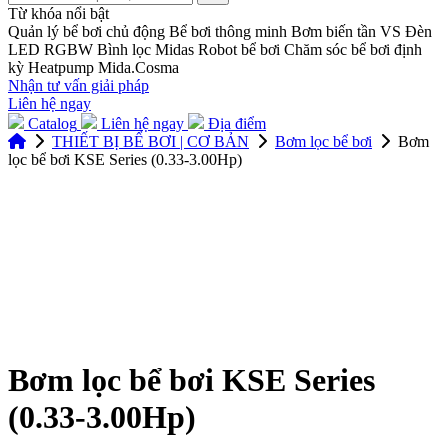
Từ khóa nổi bật
Quản lý bể bơi chủ động
Bể bơi thông minh
Bơm biến tần VS
Đèn
LED RGBW
Bình lọc Midas
Robot bể bơi
Chăm sóc bể bơi định
kỳ
Heatpump Mida.Cosma
Nhận tư vấn giải pháp
Liên hệ ngay
Catalog
Liên hệ ngay
Địa điểm
THIẾT BỊ BỂ BƠI | CƠ BẢN
Bơm lọc bể bơi
Bơm
lọc bể bơi KSE Series (0.33-3.00Hp)
Bơm lọc bể bơi KSE Series
(0.33-3.00Hp)