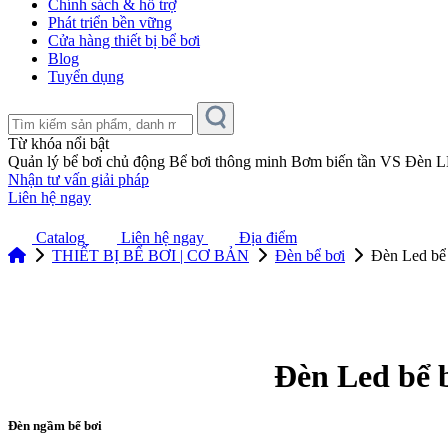
Chính sách & hỗ trợ
Phát triển bền vững
Cửa hàng thiết bị bể bơi
Blog
Tuyển dụng
Từ khóa nổi bật
Quản lý bể bơi chủ động
Bể bơi thông minh
Bơm biến tần VS
Đèn 
Nhận tư vấn giải pháp
Liên hệ ngay
Catalog
Liên hệ ngay
Địa điểm
THIẾT BỊ BỂ BƠI | CƠ BẢN
Đèn bể bơi
Đèn Led bể
Đèn Led bể 
Đèn ngầm bể bơi