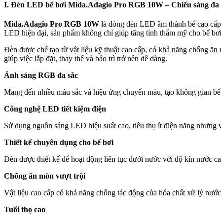
I. Đèn LED bể bơi Mida.Adagio Pro RGB 10W – Chiếu sáng đa s
Mida.Adagio Pro RGB 10W
là dòng đèn LED âm thành bể cao cấ
LED hiện đại, sản phẩm không chỉ giúp tăng tính thẩm mỹ cho bể bơi 
Đèn được chế tạo từ vật liệu kỹ thuật cao cấp, có khả năng chống ăn m
giúp việc lắp đặt, thay thế và bảo trì trở nên dễ dàng.
Ánh sáng RGB đa sắc
Mang đến nhiều màu sắc và hiệu ứng chuyển màu, tạo không gian bể b
Công nghệ LED tiết kiệm điện
Sử dụng nguồn sáng LED hiệu suất cao, tiêu thụ ít điện năng nhưng 
Thiết kế chuyên dụng cho bể bơi
Đèn được thiết kế để hoạt động liên tục dưới nước với độ kín nước ca
Chống ăn mòn vượt trội
Vật liệu cao cấp có khả năng chống tác động của hóa chất xử lý nước
Tuổi thọ cao