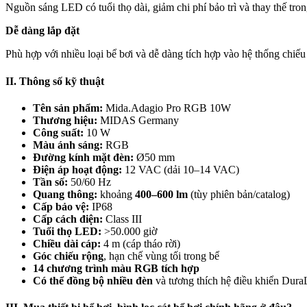
Nguồn sáng LED có tuổi thọ dài, giảm chi phí bảo trì và thay thế tron
Dễ dàng lắp đặt
Phù hợp với nhiều loại bể bơi và dễ dàng tích hợp vào hệ thống chiếu
II. Thông số kỹ thuật
Tên sản phẩm:
Mida.Adagio Pro RGB 10W
Thương hiệu:
MIDAS Germany
Công suất:
10 W
Màu ánh sáng:
RGB
Đường kính mặt đèn:
Ø50 mm
Điện áp hoạt động:
12 VAC (dải 10–14 VAC)
Tần số:
50/60 Hz
Quang thông:
khoảng
400–600 lm
(tùy phiên bản/catalog)
Cấp bảo vệ:
IP68
Cấp cách điện:
Class III
Tuổi thọ LED:
>50.000 giờ
Chiều dài cáp:
4 m (cáp tháo rời)
Góc chiếu rộng
, hạn chế vùng tối trong bể
14 chương trình màu RGB tích hợp
Có thể đồng bộ nhiều đèn
và tương thích hệ điều khiển Dur