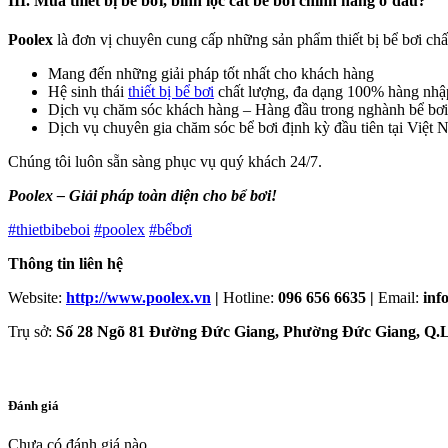
III. Mua thiết bị bể bơi, bình lọc cát bể bơi chính hãng ở đâu?
Poolex
là đơn vị chuyên cung cấp những sản phẩm thiết bị bể bơi chấ
Mang đến những giải pháp tốt nhất cho khách hàng
Hệ sinh thái
thiết bị bể bơi
chất lượng, đa dạng 100% hàng nhậ
Dịch vụ chăm sóc khách hàng – Hàng đầu trong nghành bể bơi
Dịch vụ chuyên gia chăm sóc bể bơi định kỳ đầu tiên tại Việt
Chúng tôi luôn sẵn sàng phục vụ quý khách 24/7.
Poolex – Giải pháp toàn diện cho bể bơi!
#thietbibeboi
#poolex
#bểbơi
Thông tin liên hệ
Website:
http://www.poolex.vn
|
Hotline:
096 656 6635 |
Email:
inf
Trụ sở:
Số 28 Ngõ 81 Đường Đức Giang, Phường Đức Giang, Q.L
Đánh giá
Chưa có đánh giá nào.