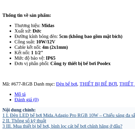
Thống tin về sản phẩm:
Thương hiệu:
Midas
Xuất xứ:
Đức
Đường kính bóng đèn:
5cm (không bao gồm mặt bích)
Công suât:
10W/12V
Cable kết nối:
4m (2x1mm)
Kết nối:
1 1/2″
Mức độ bảo vệ:
IP65
Đơn vị phân phối:
Công ty thiết bị bể bơi Poolex
Mã:
#677-RGB
Danh mục:
Đèn bể bơi
,
THIẾT BỊ BỂ BƠI
,
THIẾT 
Mô tả
Đánh giá (0)
Nội dung chính:
1
I. Đèn LED bể bơi Mida.Adagio Pro RGB 10W – Chiếu sáng đa sắc
2
II. Thông số kỹ thuật
3
III. Mua thiết bị bể bơi, bình lọc cát bể bơi chính hãng ở đâu?