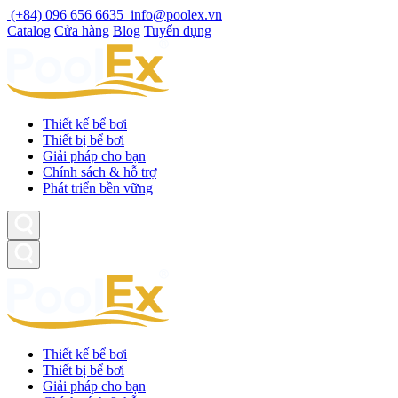
Skip
(+84) 096 656 6635
info@poolex.vn
to
Catalog
Cửa hàng
Blog
Tuyển dụng
content
Thiết kế bể bơi
Thiết bị bể bơi
Giải pháp cho bạn
Chính sách & hỗ trợ
Phát triển bền vững
Thiết kế bể bơi
Thiết bị bể bơi
Giải pháp cho bạn