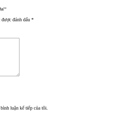
10W”
c được đánh dấu
*
bình luận kế tiếp của tôi.