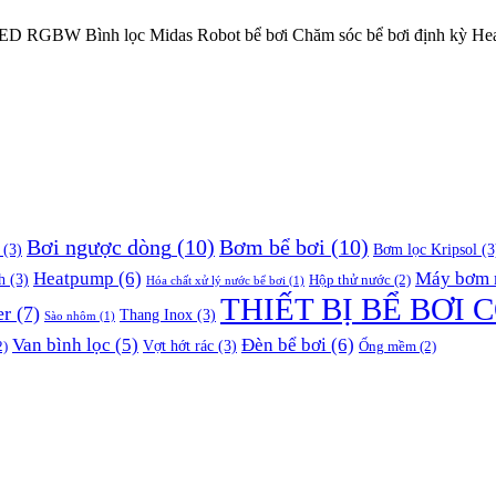
LED RGBW
Bình lọc Midas
Robot bể bơi
Chăm sóc bể bơi định kỳ
He
Bơi ngược dòng
(10)
Bơm bể bơi
(10)
(3)
Bơm lọc Kripsol
(3
Heatpump
(6)
Máy bơm n
h
(3)
Hộp thử nước
(2)
Hóa chất xử lý nước bể bơi
(1)
THIẾT BỊ BỂ BƠI 
er
(7)
Thang Inox
(3)
Sào nhôm
(1)
Đèn bể bơi
(6)
Van bình lọc
(5)
Vợt hớt rác
(3)
2)
Ống mềm
(2)