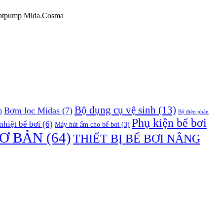
atpump Mida.Cosma
Bộ dụng cụ vệ sinh
(13)
Bơm lọc Midas
(7)
)
Bộ điện phân
Phụ kiện bể bơi
hiệt bể bơi
(6)
Máy hút ẩm cho bể bơi
(3)
CƠ BẢN
(64)
THIẾT BỊ BỂ BƠI NÂNG