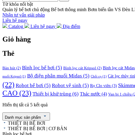
Từ khóa nổi bật
Quản lý bể bơi chủ động
Bể bơi thông minh
Bơm biến tần VS
Đèn 
Nhận tư vấn giải pháp
Liên hệ ngay
Catalog
Liên hệ ngay
Địa điểm
Giỏ hàng
Thẻ
Bình lọc bể bơi
(5)
Bình lọc cát Midas
Bàn hút
(2)
Bình lọc cát Kripsol
(2)
Bộ điện phân muối Midas
(5)
Cát lọc thủy tin
muối Kripsol
(1)
Chổi cọ
(1)
(22)
Skimm
Robot bể bơi
(5)
Robot vệ sinh
(5)
Rọ Clo viên
(3)
CAO
(23)
Thiết bị khử trùng
(6)
Thác nước
(4)
Van bi 1 chiều
(
Hiển thị tất cả 5 kết quả
Danh mục sản phẩm
THIẾT BỊ BỂ BƠI
THIẾT BỊ BỂ BƠI | CƠ BẢN
Bình lọc bể bơi