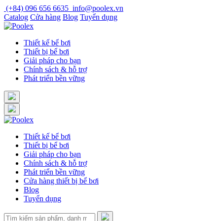
Skip
(+84) 096 656 6635
info@poolex.vn
to
Catalog
Cửa hàng
Blog
Tuyển dụng
content
Thiết kế bể bơi
Thiết bị bể bơi
Giải pháp cho bạn
Chính sách & hỗ trợ
Phát triển bền vững
Thiết kế bể bơi
Thiết bị bể bơi
Giải pháp cho bạn
Chính sách & hỗ trợ
Phát triển bền vững
Cửa hàng thiết bị bể bơi
Blog
Tuyển dụng