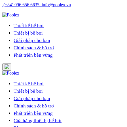
Skip
(+84) 096 656 6635
info@poolex.vn
to
Catalog
Cửa hàng
Blog
Tuyển dụng
content
Thiết kế bể bơi
Thiết bị bể bơi
Giải pháp cho bạn
Chính sách & hỗ trợ
Phát triển bền vững
Thiết kế bể bơi
Thiết bị bể bơi
Giải pháp cho bạn
Chính sách & hỗ trợ
Phát triển bền vững
Cửa hàng thiết bị bể bơi