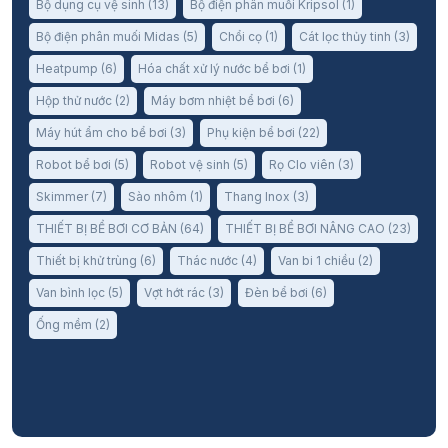
Bộ dụng cụ vệ sinh
(13)
Bộ điện phân muối Kripsol
(1)
Bộ điện phân muối Midas
(5)
Chổi cọ
(1)
Cát lọc thủy tinh
(3)
Heatpump
(6)
Hóa chất xử lý nước bể bơi
(1)
Hộp thử nước
(2)
Máy bơm nhiệt bể bơi
(6)
Máy hút ẩm cho bể bơi
(3)
Phụ kiện bể bơi
(22)
Robot bể bơi
(5)
Robot vệ sinh
(5)
Rọ Clo viên
(3)
Skimmer
(7)
Sào nhôm
(1)
Thang Inox
(3)
THIẾT BỊ BỂ BƠI CƠ BẢN
(64)
THIẾT BỊ BỂ BƠI NÂNG CAO
(23)
Thiết bị khử trùng
(6)
Thác nước
(4)
Van bi 1 chiều
(2)
Van bình lọc
(5)
Vợt hớt rác
(3)
Đèn bể bơi
(6)
Ống mềm
(2)