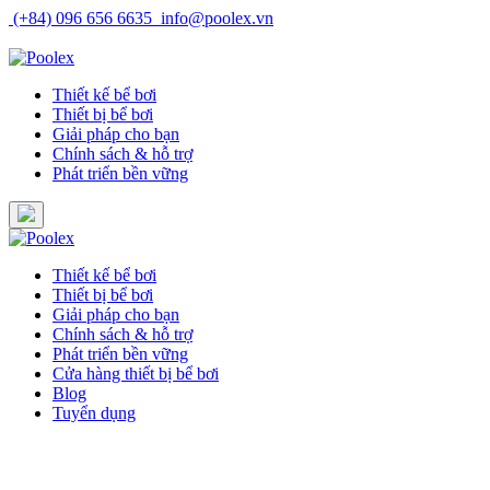
Skip
(+84) 096 656 6635
info@poolex.vn
to
Catalog
Cửa hàng
Blog
Tuyển dụng
content
Thiết kế bể bơi
Thiết bị bể bơi
Giải pháp cho bạn
Chính sách & hỗ trợ
Phát triển bền vững
Thiết kế bể bơi
Thiết bị bể bơi
Giải pháp cho bạn
Chính sách & hỗ trợ
Phát triển bền vững
Cửa hàng thiết bị bể bơi
Blog
Tuyển dụng