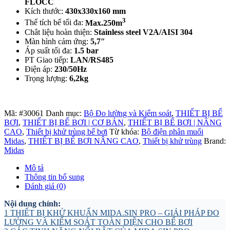
FLOCC
Kích thước:
430x330x160 mm
3
Thể tích bể tối đa:
Max.250m
Chât liệu hoàn thiện:
Stainless steel V2A/AISI 304
Màn hình cảm ứng:
5,7″
Áp suất tối đa:
1.5 bar
PT Giao tiếp:
LAN/RS485
Điện áp:
230/50Hz
Trọng lượng:
6,2kg
Mã:
#30061
Danh mục:
Bộ Đo lường và Kiểm soát
,
THIẾT BỊ BỂ
BƠI
,
THIẾT BỊ BỂ BƠI | CƠ BẢN
,
THIẾT BỊ BỂ BƠI | NÂNG
CAO
,
Thiết bị khử trùng bể bơi
Từ khóa:
Bộ điện phân muối
Midas
,
THIẾT BỊ BỂ BƠI NÂNG CAO
,
Thiết bị khử trùng
Brand:
Midas
Mô tả
Thông tin bổ sung
Đánh giá (0)
Nội dung chính:
1
THIẾT BỊ KHỬ KHUẨN MIDA.SIN PRO – GIẢI PHÁP ĐO
LƯỜNG VÀ KIỂM SOÁT TOÀN DIỆN CHO BỂ BƠI