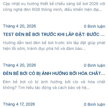
Cập nhật xu hướng thiết kế chiếu sáng bể bơi 2026 với
Lắp thiết bị chống rò (ELCB/RCD)
công nghệ đèn RGB thông minh, điều khiển hiện đại…
Tiêu chuẩn chống nước
Tháng 4 20, 2026
0 Bình luận
Đèn phải đạt IP68
TEST ĐÈN BỂ BƠI TRƯỚC KHI LẮP ĐẶT: BƯỚC NHỎ NHƯNG QUYẾT ĐỊNH TOÀN BỘ ĐỘ BỀN HỆ THỐNG CHIẾU SÁNG HỒ BƠI
Cáp điện chống nước chuyên dụng
Hướng dẫn test đèn bể bơi trước khi lắp đặt giúp phát
Đầu nối kín tuyệt đối
hiện lỗi sớm, tránh đục phá hồ và đảm bảo…
Tiêu chuẩn bố trí ánh sáng
Tháng 4 20, 2026
0 Bình luận
Phân bố đều ánh sáng toàn bể
ĐÈN BỂ BƠI CÓ BỊ ẢNH HƯỞNG BỞI HÓA CHẤT KHÔNG? PHÂN TÍCH CHI TIẾT VÀ CÁCH BẢO VỆ
Không tạo vùng tối
Đèn bể bơi có bị ảnh hưởng bởi clo và hóa chất
Không gây chói mắt người bơi
không? Tìm hiểu tác động và cách bảo vệ hệ…
Nguyên tắc thiết kế chiếu sáng bể bơi
Tháng 4 17, 2026
0 Bình luận