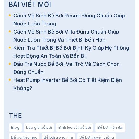
BÀI VIẾT MỚI
Tiết kiệm điện (giảm 70–80%)
Cách Vệ Sinh Bể Bơi Resort Đúng Chuẩn Giúp
Tuổi thọ cao (30.000 – 50.000 giờ)
Nước Luôn Trong
Hoạt động ổn định, ít lỗi
Cách Vệ Sinh Bể Bơi Villa Đúng Chuẩn Giúp
Nước Luôn Trong Và Thiết Bị Bền Hơn
Đèn LED RGB đổi màu
Kiểm Tra Thiết Bị Bể Bơi Định Kỳ Giúp Hệ Thống
Đèn có thể thay đổi màu sắc theo chương trình.
Hoạt Động An Toàn Và Bền Bỉ
Đầu Trả Nước Bể Bơi: Vai Trò Và Cách Chọn
Tính năng:
Đúng Chuẩn
Heat Pump Inverter Bể Bơi Có Tiết Kiệm Điện
Chuyển màu tự động
Không?
Đồng bộ nhiều đèn
Tạo hiệu ứng ánh sáng động
THẺ
Ứng dụng:
Blog
báo giá bể bơi
Bình lọc cát bể bơi
Bể bơi hiện đại
Hồ bơi villa
Bể bơi tiểu học
Bể bơi trong nhà
Bể bơi truyền thống