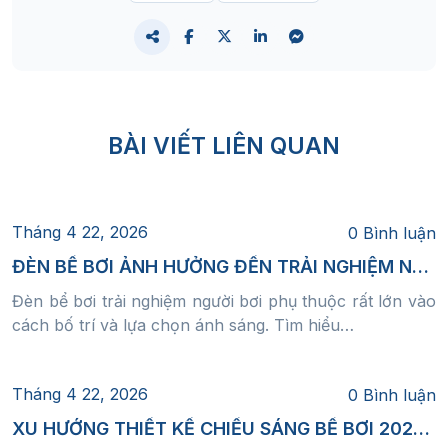
Tiêu chuẩn kỹ thuật chiếu sáng bể bơi
Tiêu chuẩn độ sáng (Lux)
Bể gia đình: 100 – 200 lux
BÀI VIẾT LIÊN QUAN
Bể kinh doanh: 200 – 300 lux
Bể thi đấu: 300 – 500 lux
Tháng 4 22, 2026
0 Bình luận
👉 Đảm bảo nhìn rõ toàn bộ không gian dưới nước
ĐÈN BỂ BƠI ẢNH HƯỞNG ĐẾN TRẢI NGHIỆM NGƯỜI BƠI RA SAO? BÍ QUYẾT THIẾT KẾ ÁNH SÁNG CHUẨN
Tiêu chuẩn an toàn điện
Đèn bể bơi trải nghiệm người bơi phụ thuộc rất lớn vào
cách bố trí và lựa chọn ánh sáng. Tìm hiểu…
Đây là yếu tố quan trọng nhất:
Sử dụng điện áp thấp: 12V – 24V
Tháng 4 22, 2026
0 Bình luận
Bắt buộc có biến áp cách ly
XU HƯỚNG THIẾT KẾ CHIẾU SÁNG BỂ BƠI 2026 – NHỮNG CÔNG NGHỆ MỚI NHẤT BẠN KHÔNG NÊN BỎ QUA
Hệ thống nối đất (grounding)