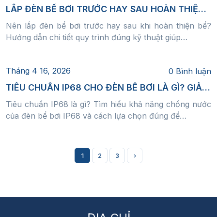
Bố trí đèn theo chiều dài bể
LẮP ĐÈN BỂ BƠI TRƯỚC HAY SAU HOÀN THIỆN? SAI 1 BƯỚC CÓ THỂ PHẢI ĐỤC LẠI TOÀN BỘ HỒ
Lắp đèn dọc theo thành bể
Nên lắp đèn bể bơi trước hay sau khi hoàn thiện bể?
Hướng dẫn chi tiết quy trình đúng kỹ thuật giúp…
Khoảng cách tiêu chuẩn: 2 – 3m
Phụ thuộc công suất đèn và kích thước bể
Tháng 4 16, 2026
0 Bình luận
Hướng chiếu ánh sáng
TIÊU CHUẨN IP68 CHO ĐÈN BỂ BƠI LÀ GÌ? GIẢI THÍCH CHI TIẾT VÀ CÁCH CHỌN ĐÚNG
Chiếu ngang từ thành vào
Tiêu chuẩn IP68 là gì? Tìm hiểu khả năng chống nước
của đèn bể bơi IP68 và cách lựa chọn đúng để…
Không chiếu trực diện người bơi
👉 Tránh chói và đảm bảo tầm nhìn
1
2
3
›
Đồng bộ với kiến trúc tổng thể
Ánh sáng cần “ăn nhập” với:
Màu gạch/liner bể