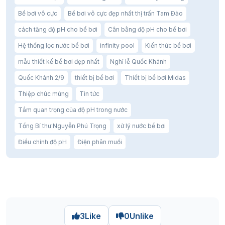
Resort cao cấp
Bể bơi vô cực
Bể bơi vô cực đẹp nhất thị trấn Tam Đảo
Hồ bơi trang trí
cách tăng độ pH cho bể bơi
Cân bằng độ pH cho bể bơi
Đèn halogen (công nghệ cũ)
Hệ thống lọc nước bể bơi
infinity pool
Kiến thức bể bơi
Nhược điểm:
mẫu thiết kế bể bơi đẹp nhất
Nghỉ lễ Quốc Khánh
Quốc Khánh 2/9
thiết bị bể bơi
Thiết bị bể bơi Midas
Tiêu thụ điện lớn
Thiệp chúc mừng
Tin tức
Sinh nhiệt cao
Tầm quan trọng của độ pH trong nước
Tuổi thọ thấp
Tổng Bí thư Nguyễn Phú Trọng
xử lý nước bể bơi
👉 Hiện nay gần như không còn được sử dụng
Điều chỉnh độ pH
Điện phân muối
Đèn trang trí và đèn nổi
Dùng cho mục đích decor
Không thay thế ánh sáng chính
3
Like
0
Unlike
Tạo hiệu ứng trong sự kiện