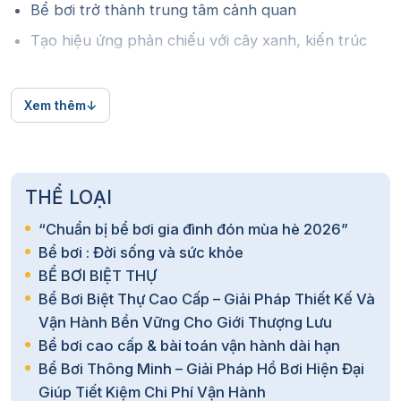
Bể bơi trở thành trung tâm cảnh quan
Tạo hiệu ứng phản chiếu với cây xanh, kiến trúc
👉 Đặc biệt quan trọng với:
Xem thêm
Villa cao cấp
Resort nghỉ dưỡng
Khách sạn
THỂ LOẠI
Đảm bảo an toàn tuyệt đối
“Chuẩn bị bể bơi gia đình đón mùa hè 2026”
Bể bơi : Đời sống và sức khỏe
Một hệ thống chiếu sáng đạt chuẩn giúp:
BỂ BƠI BIỆT THỰ
Quan sát rõ đáy bể (tránh trơn trượt, tai nạn)
Bể Bơi Biệt Thự Cao Cấp – Giải Pháp Thiết Kế Và
Vận Hành Bền Vững Cho Giới Thượng Lưu
Nhìn rõ người bơi dưới nước
Bể bơi cao cấp & bài toán vận hành dài hạn
Phát hiện vật lạ, dị vật
Bể Bơi Thông Minh – Giải Pháp Hồ Bơi Hiện Đại
Giúp Tiết Kiệm Chi Phí Vận Hành
Ngoài ra, ánh sáng còn hỗ trợ: