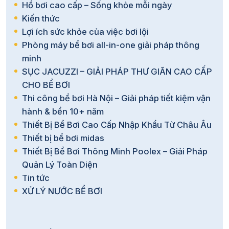
Hồ bơi cao cấp – Sống khỏe mỗi ngày
hàng
Kiến thức
Tăng khả năng check-in, marketing
Lợi ích sức khỏe của việc bơi lội
Phòng máy bể bơi all-in-one giải pháp thông
Gia tăng giá trị dịch vụ
minh
Phân loại đèn chiếu sáng bể bơi
SỤC JACUZZI – GIẢI PHÁP THƯ GIÃN CAO CẤP
CHO BỂ BƠI
Thi công bể bơi Hà Nội – Giải pháp tiết kiệm vận
Đèn LED âm nước (Underwater LED)
hành & bền 10+ năm
Đây là dòng đèn tiêu chuẩn hiện nay.
Thiết Bị Bể Bơi Cao Cấp Nhập Khẩu Từ Châu Âu
Thiết bị bể bơi midas
Đặc điểm kỹ thuật:
Thiết Bị Bể Bơi Thông Minh Poolex – Giải Pháp
Lắp âm thành bể hoặc đáy bể
Quản Lý Toàn Diện
Tin tức
Chuẩn chống nước: IP68
XỬ LÝ NƯỚC BỂ BƠI
Điện áp: 12V hoặc 24V
Ưu điểm: