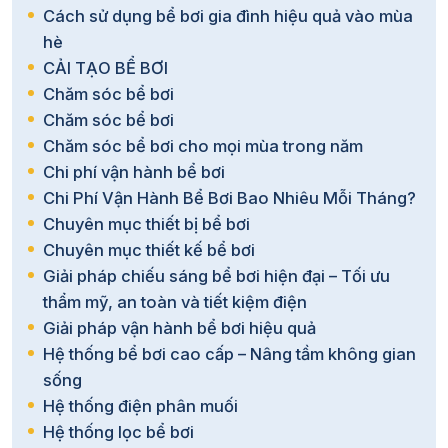
Cách sử dụng bể bơi gia đình hiệu quả vào mùa
Nhân viên cứu hộ
hè
CẢI TẠO BỂ BƠI
Camera giám sát hoạt động hiệu quả hơn
Chăm sóc bể bơi
Chăm sóc bể bơi
Hỗ trợ kiểm soát chất lượng nước
Chăm sóc bể bơi cho mọi mùa trong năm
Ánh sáng giúp dễ dàng nhận biết:
Chi phí vận hành bể bơi
Chi Phí Vận Hành Bể Bơi Bao Nhiêu Mỗi Tháng?
Nước đục hay trong
Chuyên mục thiết bị bể bơi
Sự phát triển của rêu tảo
Chuyên mục thiết kế bể bơi
Cặn bẩn dưới đáy
Giải pháp chiếu sáng bể bơi hiện đại – Tối ưu
thẩm mỹ, an toàn và tiết kiệm điện
👉 Giúp vận hành bể bơi chính xác và kịp thời hơn
Giải pháp vận hành bể bơi hiệu quả
Hệ thống bể bơi cao cấp – Nâng tầm không gian
Gia tăng giá trị thương mại
sống
Với các công trình kinh doanh:
Hệ thống điện phân muối
Hệ thống lọc bể bơi
Bể bơi đẹp vào ban đêm = tăng trải nghiệm khách