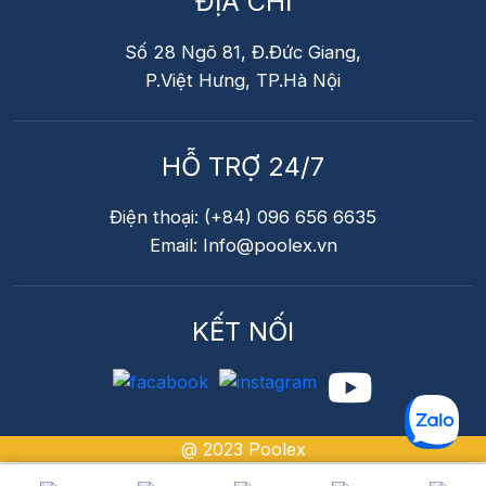
ĐỊA CHỈ
Thiết kế nhà
Cảnh quan xung quanh
Số 28 Ngõ 81, Đ.Đức Giang,
P.Việt Hưng, TP.Hà Nội
Kết hợp ánh sáng ngoại thất
Một hệ thống đẹp không chỉ có đèn dưới nước mà
HỖ TRỢ 24/7
còn:
Đèn sân vườn
Điện thoại: (+84) 096 656 6635
Đèn hắt tường
Email: Info@poolex.vn
Đèn lối đi
KẾT NỐI
👉 Tạo tổng thể ánh sáng chuyên nghiệp
Công nghệ chiếu sáng bể bơi hiện đại
Công nghệ LED hiệu suất cao
@ 2023 Poolex