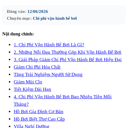
Đăng vào:
12/06/2026
Chuyên mục:
Chi phí vận hành bể bơi
Nội dung chính:
1. Chi Phí Vận Hành Bể Bơi Là Gì?
2. Những Nỗi Đau Thường Gặp Khi Vận Hành Bể Bơi
3. Giải Pháp Giảm Chi Phí Vận Hành Bể Bơi Hiện Đại
Giảm Chi Phí Hóa Chất
Tăng Trải Nghiệm Người Sử Dụng
Giảm Mùi Clo
Tiết Kiệm Dài Hạn
4. Chi Phí Vận Hành Bể Bơi Bao Nhiêu Tiền Mỗi
Tháng?
Hồ Bơi Gia Đình Cơ Bản
Hồ Bơi Biệt Thự Cao Cấp
Villa Nghỉ Dưỡng