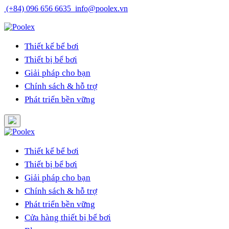
Skip
(+84) 096 656 6635
info@poolex.vn
to
Catalog
Cửa hàng
Blog
Tuyển dụng
content
Thiết kế bể bơi
Thiết bị bể bơi
Giải pháp cho bạn
Chính sách & hỗ trợ
Phát triển bền vững
Thiết kế bể bơi
Thiết bị bể bơi
Giải pháp cho bạn
Chính sách & hỗ trợ
Phát triển bền vững
Cửa hàng thiết bị bể bơi