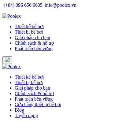
Skip
(+84) 096 656 6635
info@poolex.vn
to
Catalog
Cửa hàng
Blog
Tuyển dụng
content
Thiết kế bể bơi
Thiết bị bể bơi
Giải pháp cho bạn
Chính sách & hỗ trợ
Phát triển bền vững
Thiết kế bể bơi
Thiết bị bể bơi
Giải pháp cho bạn
Chính sách & hỗ trợ
Phát triển bền vững
Cửa hàng thiết bị bể bơi
Blog
Tuyển dụng