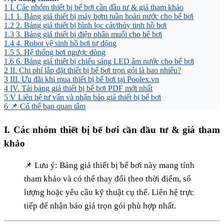
1
I. Các nhóm thiết bị bể bơi cần đầu tư & giá tham khảo
1.1
1. Bảng giá thiết bị máy bơm tuần hoàn nước cho bể bơi
1.2
2. Bảng giá thiết bị bình lọc cát/thủy tinh hồ bơi
1.3
3. Bảng giá thiết bị điện phân muối cho bể bơi
1.4
4. Robot vệ sinh hồ bơi tự động
1.5
5. Hệ thống bơi ngược dòng
1.6
6. Bảng giá thiết bị chiếu sáng LED âm nước cho bể bơi
2
II. Chi phí lắp đặt thiết bị bể bơi trọn gói là bao nhiêu?
3
III. Ưu đãi khi mua thiết bị bể bơi tại Poolex.vn
4
IV. Tải bảng giá thiết bị bể bơi PDF mới nhất
5
V Liên hệ tư vấn và nhận báo giá thiết bị bể bơi
6
📌 Có thể bạn quan tâm
I. Các nhóm thiết bị bể bơi cần đầu tư & giá tham
khảo
📌 Lưu ý: Bảng giá thiết bị bể bơi này mang tính
tham khảo và có thể thay đổi theo thời điểm, số
lượng hoặc yêu cầu kỹ thuật cụ thể. Liên hệ trực
tiếp để nhận báo giá trọn gói phù hợp nhất.