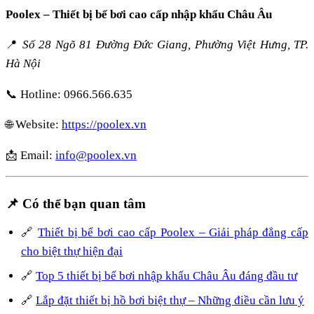
Poolex – Thiết bị bể bơi cao cấp nhập khẩu Châu Âu
📍
Số 28 Ngõ 81 Đường Đức Giang, Phường Việt Hưng, TP.
Hà Nội
📞 Hotline: 0966.566.635
🌐 Website:
https://poolex.vn
📩 Email:
info@poolex.vn
📌 Có thể bạn quan tâm
🔗
Thiết bị bể bơi cao cấp Poolex – Giải pháp đẳng cấp
cho biệt thự hiện đại
🔗
Top 5 thiết bị bể bơi nhập khẩu Châu Âu đáng đầu tư
🔗
Lắp đặt thiết bị hồ bơi biệt thự – Những điều cần lưu ý