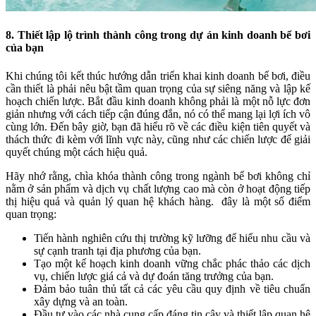
8. Thiết lập lộ trình thành công trong dự án kinh doanh bể bơi
của bạn
Khi chúng tôi kết thúc hướng dẫn triển khai kinh doanh bể bơi, điều
cần thiết là phải nêu bật tầm quan trọng của sự siêng năng và lập kế
hoạch chiến lược. Bắt đầu kinh doanh không phải là một nỗ lực đơn
giản nhưng với cách tiếp cận đúng đắn, nó có thể mang lại lợi ích vô
cùng lớn. Đến bây giờ, bạn đã hiểu rõ về các điều kiện tiên quyết và
thách thức đi kèm với lĩnh vực này, cũng như các chiến lược để giải
quyết chúng một cách hiệu quả.
Hãy nhớ rằng, chìa khóa thành công trong ngành bể bơi không chỉ
nằm ở sản phẩm và dịch vụ chất lượng cao mà còn ở hoạt động tiếp
thị hiệu quả và quản lý quan hệ khách hàng. đây là một số điểm
quan trọng:
Tiến hành nghiên cứu thị trường kỹ lưỡng để hiểu nhu cầu và
sự cạnh tranh tại địa phương của bạn.
Tạo một kế hoạch kinh doanh vững chắc phác thảo các dịch
vụ, chiến lược giá cả và dự đoán tăng trưởng của bạn.
Đảm bảo tuân thủ tất cả các yêu cầu quy định về tiêu chuẩn
xây dựng và an toàn.
Đầu tư vào các nhà cung cấp đáng tin cậy và thiết lập quan hệ