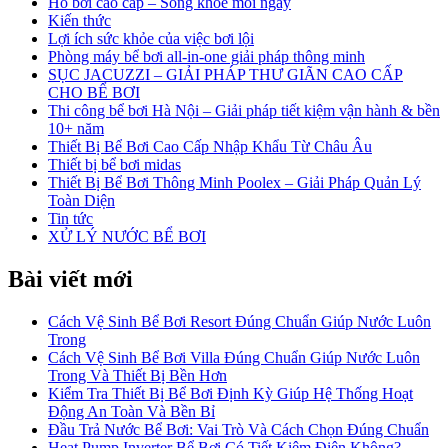
Hồ bơi cao cấp – Sống khỏe mỗi ngày
Kiến thức
Lợi ích sức khỏe của việc bơi lội
Phòng máy bể bơi all-in-one giải pháp thông minh
SỤC JACUZZI – GIẢI PHÁP THƯ GIÃN CAO CẤP
CHO BỂ BƠI
Thi công bể bơi Hà Nội – Giải pháp tiết kiệm vận hành & bền
10+ năm
Thiết Bị Bể Bơi Cao Cấp Nhập Khẩu Từ Châu Âu
Thiết bị bể bơi midas
Thiết Bị Bể Bơi Thông Minh Poolex – Giải Pháp Quản Lý
Toàn Diện
Tin tức
XỬ LÝ NƯỚC BỂ BƠI
Bài viết mới
Cách Vệ Sinh Bể Bơi Resort Đúng Chuẩn Giúp Nước Luôn
Trong
Cách Vệ Sinh Bể Bơi Villa Đúng Chuẩn Giúp Nước Luôn
Trong Và Thiết Bị Bền Hơn
Kiểm Tra Thiết Bị Bể Bơi Định Kỳ Giúp Hệ Thống Hoạt
Động An Toàn Và Bền Bỉ
Đầu Trả Nước Bể Bơi: Vai Trò Và Cách Chọn Đúng Chuẩn
Heat Pump Inverter Bể Bơi Có Tiết Kiệm Điện Không?