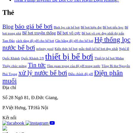
Thẻ
báo giá bể bơi
Blog
Bình lọc cát bể bơi
Bể bơi hiện đại
Bể bơi tiểu học
Bể
Bể bơi truyền thống
Bể bơi vô cực
bơi trong nhà
Bể bơi vô cực đẹp nhất thị trấn
Hệ thống lọc
Tam Đảo
cách tăng độ pH cho bể bơi
Cân bằng độ pH cho bể bơi
nước bể bơi
infinity pool
Kiến thức bể bơi
mẫu thiết kế bể bơi đẹp nhất
Nghỉ lễ
thiết bị bể bơi
Quốc Khánh
Quốc Khánh 2/9
Thiết bị bể bơi Midas
Tin tức
Thiệp chúc mừng
Tầm quan trọng của độ pH trong nước
Tổng Bí thư Nguyễn
xử lý nước bể bơi
Điện phân
Phú Trọng
Điều chỉnh độ pH
muối
Địa chỉ
Số 28 Ngõ 81, Đ.Đức Giang,
P.Việt Hưng, TP.Hà Nội
Kết nối