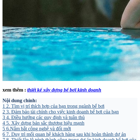
xem thêm :
thiết kế xây dựng bể bơi kinh doanh
Nội dung chính:
1
2. Tìm vị trí thích hợp của bạn trong ngành bể bơi
2
3. Đảm bảo tài chính cho việc kinh doanh bể bơi của bạn
3
4. Điều hướng các quy định và tuân thủ
4
5. Xây dựng bản sắc thương hiệu mạnh
5
6.Nắm bắt công nghệ và đổi mới
6
7. Duy trì mối quan hệ khách hàng sau khi hoàn thành dự án
7
8. Thiết lập lộ trình thành công trong dự án kinh doanh bể bơi của