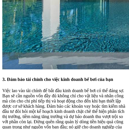
3. Đảm bảo tài chính cho việc kinh doanh bể bơi của bạn
Việc lao vào tài chính để bắt đầu kinh doanh bể bơi có thể đáng sợ.
Bạn sẽ cần nguồn vốn đầy đủ không chỉ cho vật liệu và nhân công
mà còn cho chi phí tiếp thị và hoạt động cho đến khi bạn thiết lập
được cơ sở khách hàng. Đảm bảo các khoản vay hoặc tìm kiếm nhà
đầu tư đòi hỏi một kế hoạch kinh doanh chặt chẽ thể hiện phân tích
thị trường, tiềm năng tăng trưởng và dự báo doanh thu vượt trội so
với phần còn lại. Đừng quên rằng quản lý dòng tiền hiệu quả cũng
quan trọng như nguồn vốn ban đầu; nó giữ cho doanh nghiệp của