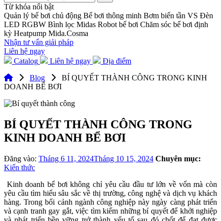
Từ khóa nổi bật
Quản lý bể bơi chủ động
Bể bơi thông minh
Bơm biến tần VS
Đèn
LED RGBW
Bình lọc Midas
Robot bể bơi
Chăm sóc bể bơi định
kỳ
Heatpump Mida.Cosma
Nhận tư vấn giải pháp
Liên hệ ngay
Catalog
Liên hệ ngay
Địa điểm
Blog
BÍ QUYẾT THÀNH CÔNG TRONG KINH
DOANH BỂ BƠI
BÍ QUYẾT THÀNH CÔNG TRONG
KINH DOANH BỂ BƠI
Đăng vào:
Tháng 6 11, 2024
Tháng 10 15, 2024
Chuyên mục:
Kiến thức
Kinh doanh bể bơi không chỉ yêu cầu đầu tư lớn về vốn mà còn
yêu cầu tìm hiểu sâu sắc về thị trường, công nghệ và dịch vụ khách
hàng. Trong bối cảnh ngành công nghiệp này ngày càng phát triển
và cạnh tranh gay gắt, việc tìm kiếm những bí quyết để khởi nghiệp
và phát triển bền vững trở thành yếu tố sau đó chốt để đạt được