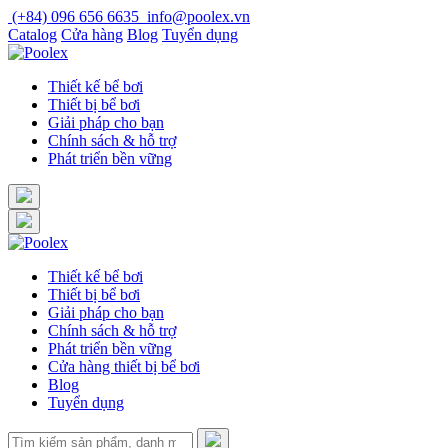
Skip
(+84) 096 656 6635
info@poolex.vn
to
Catalog
Cửa hàng
Blog
Tuyển dụng
content
Thiết kế bể bơi
Thiết bị bể bơi
Giải pháp cho bạn
Chính sách & hỗ trợ
Phát triển bền vững
Thiết kế bể bơi
Thiết bị bể bơi
Giải pháp cho bạn
Chính sách & hỗ trợ
Phát triển bền vững
Cửa hàng thiết bị bể bơi
Blog
Tuyển dụng