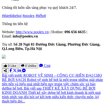
Chúng tôi luôn sẵn sàng phục vụ quý khách 24/7.
#thietbibeboi
#poolex
#bểbơi
Thông tin liên hệ
Website:
http://www.poolex.vn
| Hotline:
096 656 6635
|
Email:
info@poolex.vn
Trụ sở:
Số 28 Ngõ 81 Đường Đức Giang, Phường Đức Giang,
Q.Long Biên, Tp.Hà Nội
Cmt
0
Like
0
Unlike
Bài viết trước
ROBOT VỆ SINH – CÔNG CỤ HIỆN ĐẠI CHO
BỂ BƠI SẠCH
Robot vệ sinh bể bơi là một trong những giải pháp
tiên tiến và hiệu quả nhất hiện nay trong việc chăm sóc và bảo
dưỡng bể bơi.
Bài viết sau
THIẾT KẾ XÂY DỰNG BỂ BƠI
KINH DOANH
Thiết kế xây dựng bể bơi kinh doanh là một quá
trình phức tạp đòi hỏi sự kết hợp giữa kiến thức chuyên môn, kỹ
thuật hiện đại...