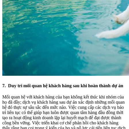
7. Duy trì mối quan hệ khách hàng sau khi hoàn thành dự án
Mối quan hệ với khách hàng của bạn không kết thúc khi nhóm của
họ đã đầy; dịch vụ khách hàng sau dự án xác định những mối quan
hệ đó thực sự sâu sắc đến mức nào. Việc cung cấp các dịch vụ bảo
trì liên tục có thể giúp bạn luôn được quan tâm hàng đầu đồng thời
tạo ra hoạt động kinh doanh lặp lại huyết mạch để đạt được thành
công bền vững. Việc triển khai cơ chế phản hồi cho khách hàng
thấy rằng bạn coi trọng ý kiến ​​của họ và nỗ lực cải tiến liên tục dịch