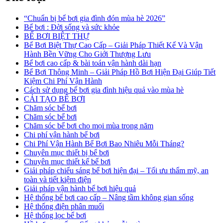
“Chuẩn bị bể bơi gia đình đón mùa hè 2026”
Bể bơi : Đời sống và sức khỏe
BỂ BƠI BIỆT THỰ
Bể Bơi Biệt Thự Cao Cấp – Giải Pháp Thiết Kế Và Vận
Hành Bền Vững Cho Giới Thượng Lưu
Bể bơi cao cấp & bài toán vận hành dài hạn
Bể Bơi Thông Minh – Giải Pháp Hồ Bơi Hiện Đại Giúp Tiết
Kiệm Chi Phí Vận Hành
Cách sử dụng bể bơi gia đình hiệu quả vào mùa hè
CẢI TẠO BỂ BƠI
Chăm sóc bể bơi
Chăm sóc bể bơi
Chăm sóc bể bơi cho mọi mùa trong năm
Chi phí vận hành bể bơi
Chi Phí Vận Hành Bể Bơi Bao Nhiêu Mỗi Tháng?
Chuyên mục thiết bị bể bơi
Chuyên mục thiết kế bể bơi
Giải pháp chiếu sáng bể bơi hiện đại – Tối ưu thẩm mỹ, an
toàn và tiết kiệm điện
Giải pháp vận hành bể bơi hiệu quả
Hệ thống bể bơi cao cấp – Nâng tầm không gian sống
Hệ thống điện phân muối
Hệ thống lọc bể bơi