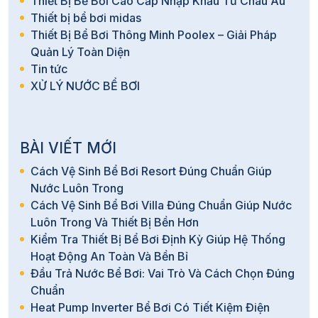
Thiết Bị Bể Bơi Cao Cấp Nhập Khẩu Từ Châu Âu
Thiết bị bể bơi midas
Thiết Bị Bể Bơi Thông Minh Poolex – Giải Pháp
Quản Lý Toàn Diện
Tin tức
XỬ LÝ NƯỚC BỂ BƠI
BÀI VIẾT MỚI
Cách Vệ Sinh Bể Bơi Resort Đúng Chuẩn Giúp
Nước Luôn Trong
Cách Vệ Sinh Bể Bơi Villa Đúng Chuẩn Giúp Nước
Luôn Trong Và Thiết Bị Bền Hơn
Kiểm Tra Thiết Bị Bể Bơi Định Kỳ Giúp Hệ Thống
Hoạt Động An Toàn Và Bền Bỉ
Đầu Trả Nước Bể Bơi: Vai Trò Và Cách Chọn Đúng
Chuẩn
Heat Pump Inverter Bể Bơi Có Tiết Kiệm Điện