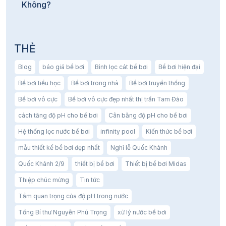
Không?
THẺ
Blog
báo giá bể bơi
Bình lọc cát bể bơi
Bể bơi hiện đại
Bể bơi tiểu học
Bể bơi trong nhà
Bể bơi truyền thống
Bể bơi vô cực
Bể bơi vô cực đẹp nhất thị trấn Tam Đảo
cách tăng độ pH cho bể bơi
Cân bằng độ pH cho bể bơi
Hệ thống lọc nước bể bơi
infinity pool
Kiến thức bể bơi
mẫu thiết kế bể bơi đẹp nhất
Nghỉ lễ Quốc Khánh
Quốc Khánh 2/9
thiết bị bể bơi
Thiết bị bể bơi Midas
Thiệp chúc mừng
Tin tức
Tầm quan trọng của độ pH trong nước
Tổng Bí thư Nguyễn Phú Trọng
xử lý nước bể bơi