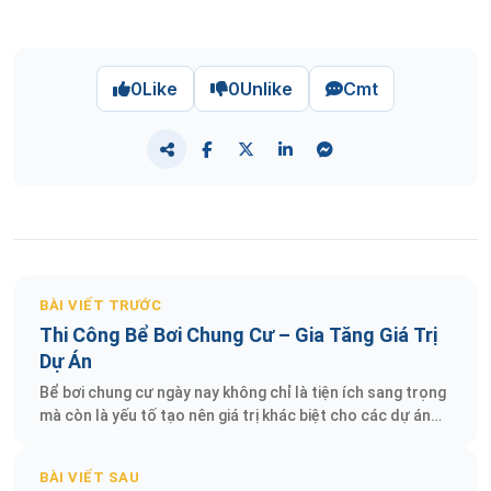
0
Like
0
Unlike
Cmt
BÀI VIẾT TRƯỚC
Thi Công Bể Bơi Chung Cư – Gia Tăng Giá Trị
Dự Án
Bể bơi chung cư ngày nay không chỉ là tiện ích sang trọng
mà còn là yếu tố tạo nên giá trị khác biệt cho các dự án
bất động sản. Trong bài viết này, chúng ta sẽ tìm hiểu
toàn diện về quy trình, các loại bể bơi, thiết bị công nghệ
BÀI VIẾT SAU
hiện đại, và những mẹo tối ưu chi phí khi thi công bể bơi