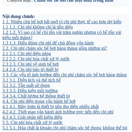
Chuyên mục:
Chăm sóc bể bơi cho mọi mùa trong năm
Nội dung chính:
1
1. Nhiều chủ bể bơi bất ngờ vì chi phí thực tế cao hơn dự kiến
1.1
1.1. Chi phí không chỉ là tiền điện
1.2
1.2. Vì sao có bể chỉ tốn vài trăm nghìn nhưng có bể tốn vài
triệu mỗi tháng?
1.3
1.3. Hiểu đúng chi phí để chủ động vận hành
2
2. Chi phí chăm sóc bể bơi hàng tháng gồm những gì?
2.1
2.1. Chi phí điện năng
2.2
2.2. Chi phí hóa chất xử lý nước
2.3
2.3. Chi phí vệ sinh bể bơi
2.4
2.4. Chi phí bảo trì thiết bị
3
3. Các yếu tố ảnh hưởng đến chi phí chăm sóc bể bơi hàng tháng
3.1
3.1. Diện tích và thể tích bể
3.2
3.2. Tần suất sử dụng
3.3
3.3. Điều kiện môi trường
3.4
3.4. Chất lượng hệ thống thiết bị
4
4. Chi phí điện trong vận hành bể bơi
4.1
4.1. Máy bơm là thiết bị tiêu thụ điện nhiều nhất
4.2
4.2. Thời gian vận hành ảnh hưởng trực tiếp đến chi phí
4.3
4.3. Giải pháp tiết kiệm điện
5
5. Chi phí hóa chất xử lý nước
5.1
5.1. Hóa chất là khoản chi phí chăm sóc bê rboiw không thể bỏ