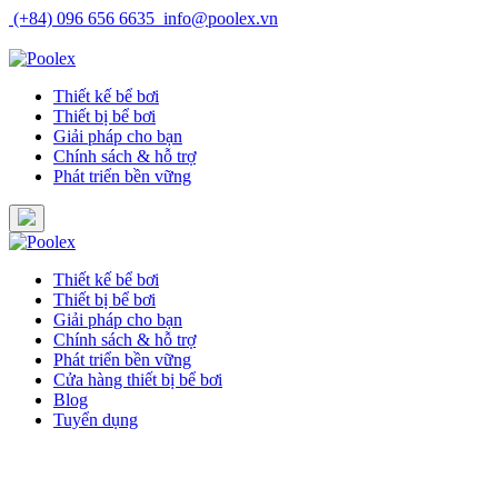
Skip
(+84) 096 656 6635
info@poolex.vn
to
Catalog
Cửa hàng
Blog
Tuyển dụng
content
Thiết kế bể bơi
Thiết bị bể bơi
Giải pháp cho bạn
Chính sách & hỗ trợ
Phát triển bền vững
Thiết kế bể bơi
Thiết bị bể bơi
Giải pháp cho bạn
Chính sách & hỗ trợ
Phát triển bền vững
Cửa hàng thiết bị bể bơi
Blog
Tuyển dụng