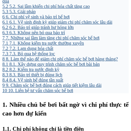
qua
5.2
5.2. Sai lầm khiến chi phí hóa chất tăng cao
5.3
5.3. Giải pháp
6
6. Chi phí vệ sinh và bảo trì bể bơi
6.1
6.1. Vệ sinh định kỳ giúp giảm chi phí chăm sóc lâu dài
6.2
6.2. Bảo trì giúp tránh hư hỏng lớn
6.3
6.3. Không nên bỏ qua bảo trì
7
7. Những sai lầm làm tăng chi phí chăm sóc bể bơi
7.1
7.1. Không kiểm tra nước thường xuyên
7.2
7.2. Lạm dụng hóa chất
7.3
7.3. Bỏ qua hệ thống lọc
8
8. Làm thế nào để giảm chi phí chăm sóc bể bơi hàng tháng?
8.1
8.1. Xây dựng quy trình chăm sóc bể bơi bài bản
8.2
8.2. Kiểm tra nước định kỳ
8.3
8.3. Bảo trì thiết bị đúng lịch
8.4
8.4. Vệ sinh bể đúng tần suất
9
9. Chăm sóc bể bơi đúng cách giúp tiết kiệm lâu dài
10
10. Liên hệ tư vấn chăm sóc bể bơi
1. Nhiều chủ bể bơi bất ngờ vì chi phí thực tế
cao hơn dự kiến
1.1. Chi phí không chỉ là tiền điện