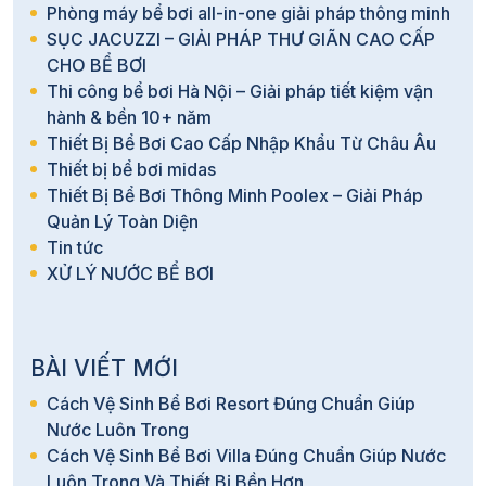
Phòng máy bể bơi all-in-one giải pháp thông minh
SỤC JACUZZI – GIẢI PHÁP THƯ GIÃN CAO CẤP
CHO BỂ BƠI
Thi công bể bơi Hà Nội – Giải pháp tiết kiệm vận
hành & bền 10+ năm
Thiết Bị Bể Bơi Cao Cấp Nhập Khẩu Từ Châu Âu
Thiết bị bể bơi midas
Thiết Bị Bể Bơi Thông Minh Poolex – Giải Pháp
Quản Lý Toàn Diện
Tin tức
XỬ LÝ NƯỚC BỂ BƠI
BÀI VIẾT MỚI
Cách Vệ Sinh Bể Bơi Resort Đúng Chuẩn Giúp
Nước Luôn Trong
Cách Vệ Sinh Bể Bơi Villa Đúng Chuẩn Giúp Nước
Luôn Trong Và Thiết Bị Bền Hơn