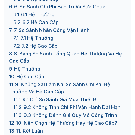
6
6. So Sánh Chi Phí Bảo Trì Và Sửa Chữa
6.1
6.1 Hệ Thường
6.2
6.2 Hệ Cao Cấp
7
7. So Sánh Nhân Công Vận Hành
7.1
7.1 Hệ Thường
7.2
7.2 Hệ Cao Cấp
8
8. Bảng So Sánh Tổng Quan Hệ Thường Và Hệ
Cao Cấp
9
Hệ Thường
10
Hệ Cao Cấp
11
9. Những Sai Lầm Khi So Sánh Chi Phí Hệ
Thường Và Hệ Cao Cấp
11.1
9.1 Chỉ So Sánh Giá Mua Thiết Bị
11.2
9.2 Không Tính Chi Phí Vận Hành Dài Hạn
11.3
9.3 Không Đánh Giá Quy Mô Công Trình
12
10. Nên Chọn Hệ Thường Hay Hệ Cao Cấp?
13
11. Kết Luận