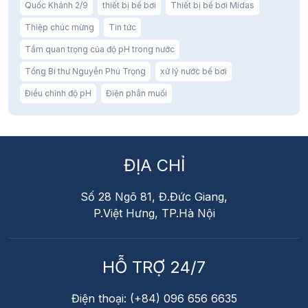
Quốc Khánh 2/9
thiết bị bể bơi
Thiết bị bể bơi Midas
Thiệp chúc mừng
Tin tức
Tầm quan trọng của độ pH trong nước
Tổng Bí thư Nguyễn Phú Trọng
xử lý nước bể bơi
Điều chỉnh độ pH
Điện phân muối
ĐỊA CHỈ
Số 28 Ngõ 81, Đ.Đức Giang,
P.Việt Hưng, TP.Hà Nội
HỖ TRỢ 24/7
Điện thoại: (+84) 096 656 6635