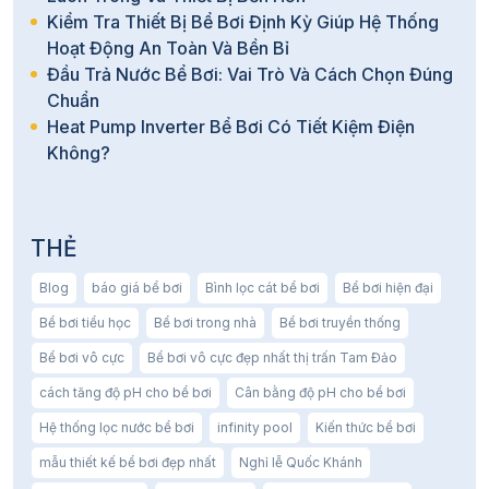
Kiểm Tra Thiết Bị Bể Bơi Định Kỳ Giúp Hệ Thống
Hoạt Động An Toàn Và Bền Bỉ
Đầu Trả Nước Bể Bơi: Vai Trò Và Cách Chọn Đúng
Chuẩn
Heat Pump Inverter Bể Bơi Có Tiết Kiệm Điện
Không?
THẺ
Blog
báo giá bể bơi
Bình lọc cát bể bơi
Bể bơi hiện đại
Bể bơi tiểu học
Bể bơi trong nhà
Bể bơi truyền thống
Bể bơi vô cực
Bể bơi vô cực đẹp nhất thị trấn Tam Đảo
cách tăng độ pH cho bể bơi
Cân bằng độ pH cho bể bơi
Hệ thống lọc nước bể bơi
infinity pool
Kiến thức bể bơi
mẫu thiết kế bể bơi đẹp nhất
Nghỉ lễ Quốc Khánh