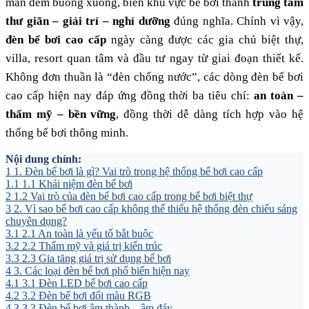
màn đêm buông xuống, biến khu vực bể bơi thành
trung tâm
thư giãn – giải trí – nghỉ dưỡng
đúng nghĩa. Chính vì vậy,
đèn bể bơi cao cấp
ngày càng được các gia chủ biệt thự,
villa, resort quan tâm và đầu tư ngay từ giai đoạn thiết kế.
Không đơn thuần là “đèn chống nước”, các dòng đèn bể bơi
cao cấp hiện nay đáp ứng đồng thời ba tiêu chí:
an toàn –
thẩm mỹ – bền vững
, đồng thời dễ dàng tích hợp vào hệ
thống bể bơi thông minh.
Nội dung chính:
1
1. Đèn bể bơi là gì? Vai trò trong hệ thống bể bơi cao cấp
1.1
1.1 Khái niệm đèn bể bơi
2
1.2 Vai trò của đèn bể bơi cao cấp trong bể bơi biệt thự
3
2. Vì sao bể bơi cao cấp không thể thiếu hệ thống đèn chiếu sáng
chuyên dụng?
3.1
2.1 An toàn là yếu tố bắt buộc
3.2
2.2 Thẩm mỹ và giá trị kiến trúc
3.3
2.3 Gia tăng giá trị sử dụng bể bơi
4
3. Các loại đèn bể bơi phổ biến hiện nay
4.1
3.1 Đèn LED bể bơi cao cấp
4.2
3.2 Đèn bể bơi đổi màu RGB
4.3
3.3 Đèn bể bơi âm thành – âm đáy