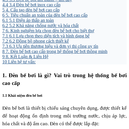
4.4
3.4 Đèn bể bơi inox cao cấp
5
4. Cấu tạo đèn bể bơi cao cấp
6
5. Tiêu chuẩn an toàn của đèn bể bơi cao cấp
6.1
5.1 Điện áp thấp an toàn
6.2
5.2 Khả năng chống nước và hóa chất
7
6. Kinh nghiệm lựa chọn đèn bể bơi cho biệt thự
7.1
6.1 Lựa chọn theo diện tích và hình dạng bể
7.2
6.2 Đồng bộ phong cách thiết kế
7.3
6.3 Ưu tiên thương hiệu và đơn vị thi công uy tín
8
7. Đèn bể bơi cao cấp trong hệ thống bể bơi thông minh
9
8. Kết Luận & Liên Hệ
10
Liên hệ tư vấn:
1. Đèn bể bơi là gì? Vai trò trong hệ thống bể bơi
cao cấp
1.1 Khái niệm đèn bể bơi
Đèn bể bơi là thiết bị chiếu sáng chuyên dụng, được thiết kế
để hoạt động ổn định trong môi trường nước, chịu áp lực,
hóa chất và độ ẩm cao. Đèn có thể được lắp đặt: