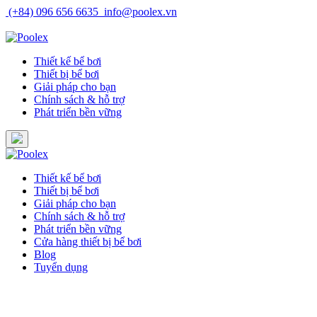
Skip
(+84) 096 656 6635
info@poolex.vn
to
Catalog
Cửa hàng
Blog
Tuyển dụng
content
Thiết kế bể bơi
Thiết bị bể bơi
Giải pháp cho bạn
Chính sách & hỗ trợ
Phát triển bền vững
Thiết kế bể bơi
Thiết bị bể bơi
Giải pháp cho bạn
Chính sách & hỗ trợ
Phát triển bền vững
Cửa hàng thiết bị bể bơi
Blog
Tuyển dụng