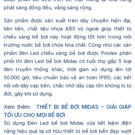
phát sáng đồng đều, vầng sáng rộng.
Sản phẩm được sản xuất trên dây chuyền hiện đại,
tiên tiến, chất liệu nhựa ABS vỏ ngoài giúp thiết bị
chiếu sáng bể bơi này hoạt động tốt hơn trong môi
trường nước bể bơi chứa hóa chất. Cũng như các sản
phẩm đèn Led chiếu sáng bể bơi được Poolex phân
phối thì đèn Led bể bơi Midas có tuổi thọ gấp 5 loại
đèn truyền thống khác, thời gian sử dụng lên tới
50.000 giờ, tiêu chuẩn bảo vệ an toàn IP65; các kết
nối với dây cáp bền, chắc nhờ dây cáp lớn không lo bị
đứt, gãy khi sử dụng.
Xem thêm:
THIẾT BỊ BỂ BƠI MIDAS – GIẢI GIÁP
TỐI ƯU CHO MỌI BỂ BƠI
Sử dụng Đèn Led bể bơi Midas vừa tiết kiệm điện
năng hiệu quả lại sở hữu thiết bị bể bơi bền đẹp vượt