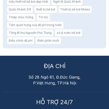
mẫu thiết kế bể bơi đẹp nhất
Nghỉ lễ Quốc Khánh
Quốc Khánh 2/9
thiết bị bể bơi
Thiết bị bể bơi Midas
Thiệp chúc mừng
Tin tức
Tầm quan trọng của độ pH trong nước
Tổng Bí thư Nguyễn Phú Trọng
xử lý nước bể bơi
Điều chỉnh độ pH
Điện phân muối
ĐỊA CHỈ
Số 28 Ngõ 81, Đ.Đức Giang,
P.Việt Hưng, TP.Hà Nội
HỖ TRỢ 24/7