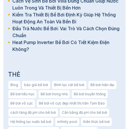
Cách Vệ Sinh Bể Bơi Villa Đúng Chuẩn Giúp Nước
Luôn Trong Và Thiết Bị Bền Hơn
Kiểm Tra Thiết Bị Bể Bơi Định Kỳ Giúp Hệ Thống
Hoạt Động An Toàn Và Bền Bỉ
Đầu Trả Nước Bể Bơi: Vai Trò Và Cách Chọn Đúng
Chuẩn
Heat Pump Inverter Bể Bơi Có Tiết Kiệm Điện
Không?
THẺ
Blog
báo giá bể bơi
Bình lọc cát bể bơi
Bể bơi hiện đại
Bể bơi tiểu học
Bể bơi trong nhà
Bể bơi truyền thống
Bể bơi vô cực
Bể bơi vô cực đẹp nhất thị trấn Tam Đảo
cách tăng độ pH cho bể bơi
Cân bằng độ pH cho bể bơi
Hệ thống lọc nước bể bơi
infinity pool
Kiến thức bể bơi