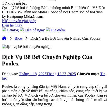
Từ khóa nổi bật
Quản lý bể bơi chủ động
Bể bơi thông minh
Bơm biến tần VS
Đèn
LED RGBW
Bình lọc Midas
Robot bể bơi
Chăm sóc bể bơi định
kỳ
Heatpump Mida.Cosma
Nhận tư vấn giải pháp
Liên hệ ngay
Catalog
Liên hệ ngay
Địa điểm
Blog
Dịch Vụ Bể Bơi Chuyên Nghiệp Của Poolex
Dịch Vụ Bể Bơi Chuyên Nghiệp Của
Poolex
Đăng vào:
Tháng 1 18, 2025
Tháng 12 27, 2025
Chuyên mục:
Tin
tức
Poolex
là công ty hàng đầu tại Việt Nam, chuyên cung cấp các giải
pháp toàn diện về thiết kế, thi công, chăm sóc, cung cấp thiết bị và
cải tạo bể bơi. Với dịch vụ bể bơi chuyên nghiệp của Poolex, bạn sẽ
hoàn toàn yên tâm tận hưởng các dịch vụ mà chúng tôi đem tới và
không gian đẳng cấp, sang trọng.