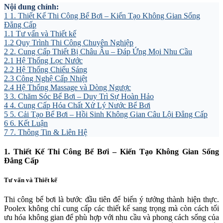
Nội dung chính:
1
1. Thiết Kế Thi Công Bể Bơi – Kiến Tạo Không Gian Sống
Đẳng Cấp
1.1
Tư vấn và Thiết kế
1.2
Quy Trình Thi Công Chuyên Nghiệp
2
2. Cung Cấp Thiết Bị Châu Âu – Đáp Ứng Mọi Nhu Cầu
2.1
Hệ Thống Lọc Nước
2.2
Hệ Thống Chiếu Sáng
2.3
Công Nghệ Cấp Nhiệt
2.4
Hệ Thống Massage và Dòng Ngược
3
3. Chăm Sóc Bể Bơi – Duy Trì Sự Hoàn Hảo
4
4. Cung Cấp Hóa Chất Xử Lý Nước Bể Bơi
5
5. Cải Tạo Bể Bơi – Hồi Sinh Không Gian Câu Lội Đẳng Cấp
6
6. Kết Luận
7
7. Thông Tin & Liên Hệ
1. Thiết Kế Thi Công Bể Bơi – Kiến Tạo Không Gian Sống
Đẳng Cấp
Tư vấn và Thiết kế
Thi công bể bơi là bước đầu tiên để biến ý tưởng thành hiện thực.
Poolex không chỉ cung cấp các thiết kế sang trọng mà còn cách tối
ưu hóa không gian để phù hợp với nhu cầu và phong cách sống của