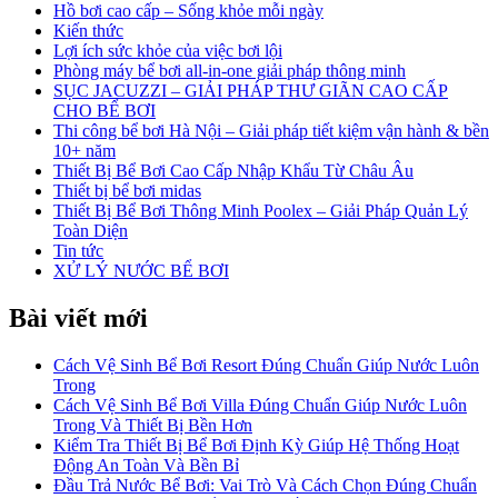
Hồ bơi cao cấp – Sống khỏe mỗi ngày
Kiến thức
Lợi ích sức khỏe của việc bơi lội
Phòng máy bể bơi all-in-one giải pháp thông minh
SỤC JACUZZI – GIẢI PHÁP THƯ GIÃN CAO CẤP
CHO BỂ BƠI
Thi công bể bơi Hà Nội – Giải pháp tiết kiệm vận hành & bền
10+ năm
Thiết Bị Bể Bơi Cao Cấp Nhập Khẩu Từ Châu Âu
Thiết bị bể bơi midas
Thiết Bị Bể Bơi Thông Minh Poolex – Giải Pháp Quản Lý
Toàn Diện
Tin tức
XỬ LÝ NƯỚC BỂ BƠI
Bài viết mới
Cách Vệ Sinh Bể Bơi Resort Đúng Chuẩn Giúp Nước Luôn
Trong
Cách Vệ Sinh Bể Bơi Villa Đúng Chuẩn Giúp Nước Luôn
Trong Và Thiết Bị Bền Hơn
Kiểm Tra Thiết Bị Bể Bơi Định Kỳ Giúp Hệ Thống Hoạt
Động An Toàn Và Bền Bỉ
Đầu Trả Nước Bể Bơi: Vai Trò Và Cách Chọn Đúng Chuẩn