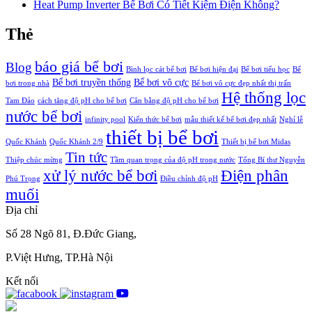
Heat Pump Inverter Bể Bơi Có Tiết Kiệm Điện Không?
Thẻ
báo giá bể bơi
Blog
Bình lọc cát bể bơi
Bể bơi hiện đại
Bể bơi tiểu học
Bể
Bể bơi truyền thống
Bể bơi vô cực
bơi trong nhà
Bể bơi vô cực đẹp nhất thị trấn
Hệ thống lọc
Tam Đảo
cách tăng độ pH cho bể bơi
Cân bằng độ pH cho bể bơi
nước bể bơi
infinity pool
Kiến thức bể bơi
mẫu thiết kế bể bơi đẹp nhất
Nghỉ lễ
thiết bị bể bơi
Quốc Khánh
Quốc Khánh 2/9
Thiết bị bể bơi Midas
Tin tức
Thiệp chúc mừng
Tầm quan trọng của độ pH trong nước
Tổng Bí thư Nguyễn
xử lý nước bể bơi
Điện phân
Phú Trọng
Điều chỉnh độ pH
muối
Địa chỉ
Số 28 Ngõ 81, Đ.Đức Giang,
P.Việt Hưng, TP.Hà Nội
Kết nối