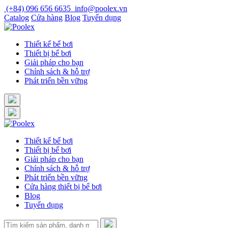
Skip
(+84) 096 656 6635
info@poolex.vn
to
Catalog
Cửa hàng
Blog
Tuyển dụng
content
Thiết kế bể bơi
Thiết bị bể bơi
Giải pháp cho bạn
Chính sách & hỗ trợ
Phát triển bền vững
Thiết kế bể bơi
Thiết bị bể bơi
Giải pháp cho bạn
Chính sách & hỗ trợ
Phát triển bền vững
Cửa hàng thiết bị bể bơi
Blog
Tuyển dụng