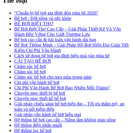
Thể loại
“Chuẩn bị bể bơi gia đình đón mùa hè 2026”
Bể bơi : Đời sống và sức khỏe
BỂ BƠI BIỆT THỰ
Bể Bơi Biệt Thự Cao Cấp – Giải Pháp Thiết Kế Và Vận
Hành Bền Vững Cho Giới Thượng Lưu
Bể bơi cao cấp & bài toán vận hành dài hạn
Bể Bơi Thông Minh – Giải Pháp Hồ Bơi Hiện Đại Giúp Tiết
Kiệm Chi Phí Vận Hành
Cách sử dụng bể bơi gia đình hiệu quả vào mùa hè
CẢI TẠO BỂ BƠI
Chăm sóc bể bơi
Chăm sóc bể bơi
Chăm sóc bể bơi cho mọi mùa trong năm
Chi phí vận hành bể bơi
Chi Phí Vận Hành Bể Bơi Bao Nhiêu Mỗi Tháng?
Chuyên mục thiết bị bể bơi
Chuyên mục thiết kế bể bơi
Giải pháp chiếu sáng bể bơi hiện đại – Tối ưu thẩm mỹ, an
toàn và tiết kiệm điện
Giải pháp vận hành bể bơi hiệu quả
Hệ thống bể bơi cao cấp – Nâng tầm không gian sống
Hệ thống điện phân muối
Hệ thống lọc bể bơi