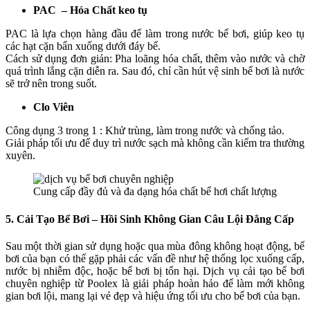
PAC – Hóa Chất keo tụ
PAC là lựa chọn hàng đầu để làm trong nước bể bơi, giúp keo tụ
các hạt cặn bẩn xuống dưới đáy bể.
Cách sử dụng đơn giản: Pha loãng hóa chất, thêm vào nước và chờ
quá trình lắng cặn diễn ra. Sau đó, chỉ cần hút vệ sinh bể bơi là nước
sẽ trở nên trong suốt.
Clo Viên
Công dụng 3 trong 1 : Khử trùng, làm trong nước và chống tảo.
Giải pháp tối ưu để duy trì nước sạch mà không cần kiểm tra thường
xuyên.
Cung cấp đầy đủ và đa dạng hóa chất bể hơi chất lượng
5. Cải Tạo Bể Bơi – Hồi Sinh Không Gian Câu Lội Đẳng Cấp
Sau một thời gian sử dụng hoặc qua mùa đông không hoạt động, bể
bơi của bạn có thể gặp phải các vấn đề như hệ thống lọc xuống cấp,
nước bị nhiễm độc, hoặc bể bơi bị tổn hại. Dịch vụ cải tạo bể bơi
chuyên nghiệp từ Poolex là giải pháp hoàn hảo để làm mới không
gian bơi lội, mang lại vẻ đẹp và hiệu ứng tối ưu cho bể bơi của bạn.