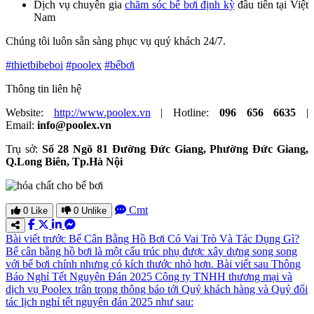
Dịch vụ chuyên gia
chăm sóc bể bơi định kỳ
đầu tiên tại Việt
Nam
Chúng tôi luôn sẵn sàng phục vụ quý khách 24/7.
#thietbibeboi
#poolex
#bểbơi
Thông tin liên hệ
Website:
http://www.poolex.vn
| Hotline:
096 656 6635
|
Email:
info@poolex.vn
Trụ sở:
Số 28 Ngõ 81 Đường Đức Giang, Phường Đức Giang,
Q.Long Biên, Tp.Hà Nội
Cmt
0
Like
0
Unlike
Bài viết trước
Bể Cân Bằng Hồ Bơi Có Vai Trò Và Tác Dụng Gì?
Bể cân bằng hồ bơi là một cấu trúc phụ được xây dựng song song
với bể bơi chính nhưng có kích thước nhỏ hơn.
Bài viết sau
Thông
Báo Nghỉ Tết Nguyên Đán 2025
Công ty TNHH thương mại và
dịch vụ Poolex trân trọng thông báo tới Quý khách hàng và Quý đối
tác lịch nghỉ tết nguyên đán 2025 như sau: