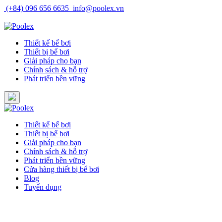
Skip
(+84) 096 656 6635
info@poolex.vn
to
Catalog
Cửa hàng
Blog
Tuyển dụng
content
Thiết kế bể bơi
Thiết bị bể bơi
Giải pháp cho bạn
Chính sách & hỗ trợ
Phát triển bền vững
Thiết kế bể bơi
Thiết bị bể bơi
Giải pháp cho bạn
Chính sách & hỗ trợ
Phát triển bền vững
Cửa hàng thiết bị bể bơi
Blog
Tuyển dụng