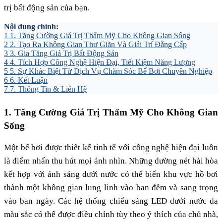
trị bất động sản của bạn.
Nội dung chính:
1
1. Tăng Cường Giá Trị Thẩm Mỹ Cho Không Gian Sống
2
2. Tạo Ra Không Gian Thư Giãn Và Giải Trí Đẳng Cấp
3
3. Gia Tăng Giá Trị Bất Động Sản
4
4. Tích Hợp Công Nghệ Hiện Đại, Tiết Kiệm Năng Lượng
5
5. Sự Khác Biệt Từ Dịch Vụ Chăm Sóc Bể Bơi Chuyên Nghiệp
6
6. Kết Luận
7
7. Thông Tin & Liên Hệ
1. Tăng Cường Giá Trị Thẩm Mỹ Cho Không Gian
Sống
Một bể bơi được thiết kế tinh tế với công nghệ hiện đại luôn
là điểm nhấn thu hút mọi ánh nhìn. Những đường nét hài hòa
kết hợp với ánh sáng dưới nước có thể biến khu vực hồ bơi
thành một không gian lung linh vào ban đêm và sang trọng
vào ban ngày. Các hệ thống chiếu sáng LED dưới nước đa
màu sắc có thể được điều chỉnh tùy theo ý thích của chủ nhà,