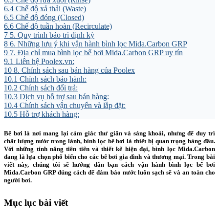
6.4
Chế độ xả thải (Waste)
6.5
Chế độ đóng (Closed)
6.6
Chế độ tuần hoàn (Recirculate)
7
5. Quy trình bảo trì định kỳ
8
6. Những lưu ý khi vận hành bình lọc Mida.Carbon GRP
9
7. Địa chỉ mua bình lọc bể bơi Mida.Carbon GRP uy tín
9.1
Liên hệ Poolex.vn:
10
8. Chính sách sau bán hàng của Poolex
10.1
Chính sách bảo hành:
10.2
Chính sách đổi trả:
10.3
Dịch vụ hỗ trợ sau bán hàng:
10.4
Chính sách vận chuyển và lắp đặt:
10.5
Hỗ trợ khách hàng:
Bể bơi là nơi mang lại cảm giác thư giãn và sảng khoái, nhưng để duy trì
chất lượng nước trong lành, bình lọc bể bơi là thiết bị quan trọng hàng đầu.
Với những tính năng tiên tiến và thiết kế hiện đại, bình lọc Mida.Carbon
đang là lựa chọn phổ biến cho các bể bơi gia đình và thương mại. Trong bài
viết này, chúng tôi sẽ hướng dẫn bạn cách vận hành bình lọc bể bơi
Mida.Carbon GRP đúng cách để đảm bảo nước luôn sạch sẽ và an toàn cho
người bơi.
Mục lục bài viết