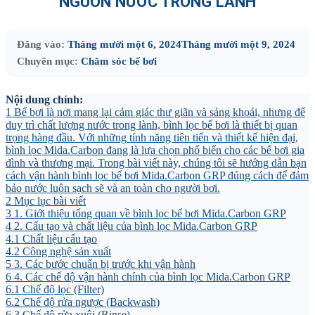
NGUỒN NƯỚC TRONG LÀNH
Đăng vào:
Tháng mười một 6, 2024
Tháng mười một 9, 2024
Chuyên mục:
Chăm sóc bể bơi
Nội dung chính:
1
Bể bơi là nơi mang lại cảm giác thư giãn và sảng khoái, nhưng để
duy trì chất lượng nước trong lành, bình lọc bể bơi là thiết bị quan
trọng hàng đầu. Với những tính năng tiên tiến và thiết kế hiện đại,
bình lọc Mida.Carbon đang là lựa chọn phổ biến cho các bể bơi gia
đình và thương mại. Trong bài viết này, chúng tôi sẽ hướng dẫn bạn
cách vận hành bình lọc bể bơi Mida.Carbon GRP đúng cách để đảm
bảo nước luôn sạch sẽ và an toàn cho người bơi.
2
Mục lục bài viết
3
1. Giới thiệu tổng quan về bình lọc bể bơi Mida.Carbon GRP
4
2. Cấu tạo và chất liệu của bình lọc Mida.Carbon GRP
4.1
Chất liệu cấu tạo
4.2
Công nghệ sản xuất
5
3. Các bước chuẩn bị trước khi vận hành
6
4. Các chế độ vận hành chính của bình lọc Mida.Carbon GRP
6.1
Chế độ lọc (Filter)
6.2
Chế độ rửa ngược (Backwash)
6.3
Chế độ rửa xuôi (Rinse)