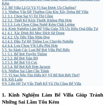
Kém
2
2. Bể Villa Là Gì Và Vì Sao Được Ưa Chuộng?
3
3. Những Vấn Đề Thường Gặp Khi Xây Dựng Bể Villa
3.1
3.1. Chọn Sai Vị Trí Thi Công
3.2
3.2. Thiết Kế Kích Thước Không Phù Hợp
3.3
3.3. Lựa Chọn Công Nghệ Kém Chất Lượng
4
4. Kinh Nghiệm Làm Bể Villa Giúp Tối Ưu Hiệu Quả Đầu Tư
4.1
4.1. Xác Định Rõ Mục Đích Sử Dụng
4.2
4.2. Ưu Tiên Tầm Nhìn Đẹp
4.3
4.3. Đầu Tư Hệ Thống Lọc Chuyên Nghiệp
4.4
4.4. Lựa Chọn Vật Liệu Phù Hợp
5
5. So Sánh Các Loại Bể Bơi Villa Phổ Biến
5.1
5.1. Bể Bơi Truyền Thống
5.2
5.2. Bể Bơi Tràn Bờ
5.3
5.3. Bể Bơi Vô Cực
5.4
5.4. Bể Bơi Kết Hợp Jacuzzi
6
6. Những Sai Lầm Cần Tránh
7
7. Vì Sao Nên Tìm Hiểu Kỹ Về Bể Bơi Biệt Thự?
8
8. Kết Luận
9
9. Liên Hệ Tư Vấn Thiết Kế Và Thi Công Bể Villa
1. Kinh Nghiệm Làm Bể Villa Giúp Tránh
Những Sai Lầm Tốn Kém