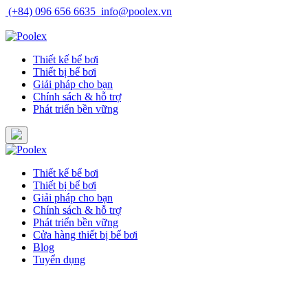
Skip
(+84) 096 656 6635
info@poolex.vn
to
Catalog
Cửa hàng
Blog
Tuyển dụng
content
Thiết kế bể bơi
Thiết bị bể bơi
Giải pháp cho bạn
Chính sách & hỗ trợ
Phát triển bền vững
Thiết kế bể bơi
Thiết bị bể bơi
Giải pháp cho bạn
Chính sách & hỗ trợ
Phát triển bền vững
Cửa hàng thiết bị bể bơi
Blog
Tuyển dụng