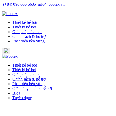
Skip
(+84) 096 656 6635
info@poolex.vn
to
Catalog
Cửa hàng
Blog
Tuyển dụng
content
Thiết kế bể bơi
Thiết bị bể bơi
Giải pháp cho bạn
Chính sách & hỗ trợ
Phát triển bền vững
Thiết kế bể bơi
Thiết bị bể bơi
Giải pháp cho bạn
Chính sách & hỗ trợ
Phát triển bền vững
Cửa hàng thiết bị bể bơi
Blog
Tuyển dụng