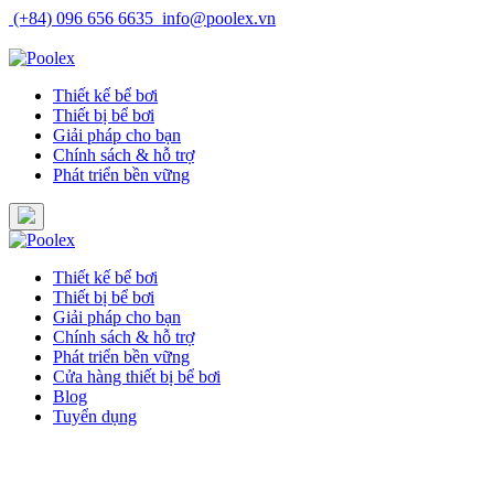
Skip
(+84) 096 656 6635
info@poolex.vn
to
Catalog
Cửa hàng
Blog
Tuyển dụng
content
Thiết kế bể bơi
Thiết bị bể bơi
Giải pháp cho bạn
Chính sách & hỗ trợ
Phát triển bền vững
Thiết kế bể bơi
Thiết bị bể bơi
Giải pháp cho bạn
Chính sách & hỗ trợ
Phát triển bền vững
Cửa hàng thiết bị bể bơi
Blog
Tuyển dụng