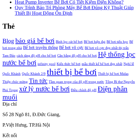
Heat Pump Inverter Bể Bơi Có Tiết Kiệm Điện Không?
Quy Trình Bảo Trì Phòng Máy Bể Bơi Đúng Kỹ Thuật Giúp
Thiết Bị Hoạt Động Ổn Định
Thẻ
báo giá bể bơi
Blog
Bình lọc cát bể bơi
Bể bơi hiện đại
Bể bơi tiểu học
Bể
Bể bơi truyền thống
Bể bơi vô cực
bơi trong nhà
Bể bơi vô cực đẹp nhất thị trấn
Hệ thống lọc
Tam Đảo
cách tăng độ pH cho bể bơi
Cân bằng độ pH cho bể bơi
nước bể bơi
infinity pool
Kiến thức bể bơi
mẫu thiết kế bể bơi đẹp nhất
Nghỉ lễ
thiết bị bể bơi
Quốc Khánh
Quốc Khánh 2/9
Thiết bị bể bơi Midas
Tin tức
Thiệp chúc mừng
Tầm quan trọng của độ pH trong nước
Tổng Bí thư Nguyễn
xử lý nước bể bơi
Điện phân
Phú Trọng
Điều chỉnh độ pH
muối
Địa chỉ
Số 28 Ngõ 81, Đ.Đức Giang,
P.Việt Hưng, TP.Hà Nội
Kết nối