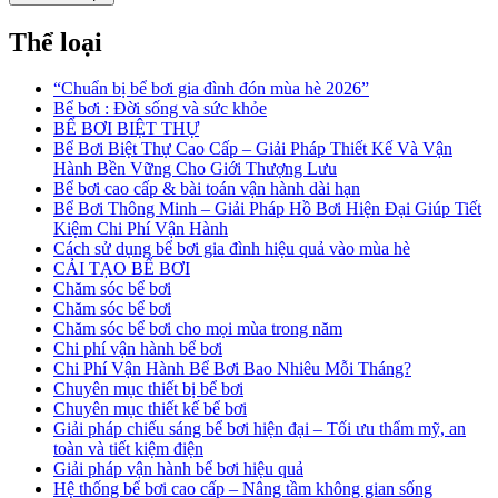
Thể loại
“Chuẩn bị bể bơi gia đình đón mùa hè 2026”
Bể bơi : Đời sống và sức khỏe
BỂ BƠI BIỆT THỰ
Bể Bơi Biệt Thự Cao Cấp – Giải Pháp Thiết Kế Và Vận
Hành Bền Vững Cho Giới Thượng Lưu
Bể bơi cao cấp & bài toán vận hành dài hạn
Bể Bơi Thông Minh – Giải Pháp Hồ Bơi Hiện Đại Giúp Tiết
Kiệm Chi Phí Vận Hành
Cách sử dụng bể bơi gia đình hiệu quả vào mùa hè
CẢI TẠO BỂ BƠI
Chăm sóc bể bơi
Chăm sóc bể bơi
Chăm sóc bể bơi cho mọi mùa trong năm
Chi phí vận hành bể bơi
Chi Phí Vận Hành Bể Bơi Bao Nhiêu Mỗi Tháng?
Chuyên mục thiết bị bể bơi
Chuyên mục thiết kế bể bơi
Giải pháp chiếu sáng bể bơi hiện đại – Tối ưu thẩm mỹ, an
toàn và tiết kiệm điện
Giải pháp vận hành bể bơi hiệu quả
Hệ thống bể bơi cao cấp – Nâng tầm không gian sống