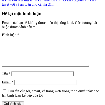
sóc bể bơi biệt thự là rất cần thiết để có một không gian vui chơi
tuyệt vời và an toàn cho cả gia đình.
Để lại một bình luận
Email của bạn sẽ không được hiển thị công khai.
Các trường bắt
buộc được đánh dấu
*
Bình luận
*
Tên
*
Email
*
Lưu tên của tôi, email, và trang web trong trình duyệt này cho
lần bình luận kế tiếp của tôi.