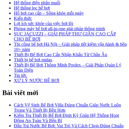
Hệ thống điện phân muối
Hệ thống lọc bể bơi
Hồ bơi cao cấp – Sống khỏe mỗi ngày
Kiến thức
Lợi ích sức khỏe của việc bơi lội
Phòng máy bể bơi all-in-one giải pháp thông minh
SỤC JACUZZI – GIẢI PHÁP THƯ GIÃN CAO CẤP
CHO BỂ BƠI
Thi công bể bơi Hà Nội – Giải pháp tiết kiệm vận hành & bền
10+ năm
Thiết Bị Bể Bơi Cao Cấp Nhập Khẩu Từ Châu Âu
Thiết bị bể bơi midas
Thiết Bị Bể Bơi Thông Minh Poolex – Giải Pháp Quản Lý
Toàn Diện
Tin tức
XỬ LÝ NƯỚC BỂ BƠI
Bài viết mới
Cách Vệ Sinh Bể Bơi Villa Đúng Chuẩn Giúp Nước Luôn
Trong Và Thiết Bị Bền Hơn
Kiểm Tra Thiết Bị Bể Bơi Định Kỳ Giúp Hệ Thống Hoạt
Động An Toàn Và Bền Bỉ
Đầu Trả Nước Bể Bơi: Vai Trò Và Cách Chọn Đúng Chuẩn