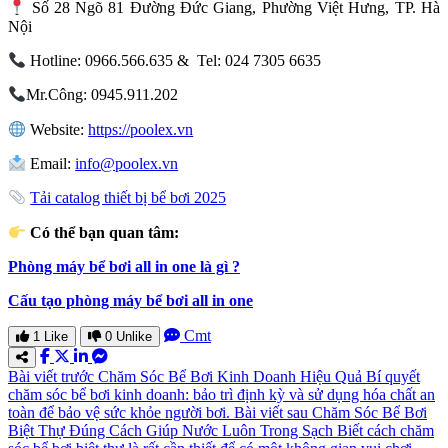
Số 28 Ngõ 81 Đường Đức Giang, Phường Việt Hưng, TP. Hà
Nội
Hotline: 0966.566.635 & Tel: 024 7305 6635
Mr.Công: 0945.911.202
Website:
https://poolex.vn
Email:
info@poolex.vn
Tải catalog thiết bị bể bơi 2025
Có thể bạn quan tâm:
Phòng máy bể bơi all in one là gì ?
Cấu tạo phòng máy bể bơi all in one
Cmt
1
Like
0
Unlike
Bài viết trước
Chăm Sóc Bể Bơi Kinh Doanh Hiệu Quả
Bí quyết
chăm sóc bể bơi kinh doanh: bảo trì định kỳ và sử dụng hóa chất an
toàn để bảo vệ sức khỏe người bơi.
Bài viết sau
Chăm Sóc Bể Bơi
Biệt Thự Đúng Cách Giúp Nước Luôn Trong Sạch
Biết cách chăm