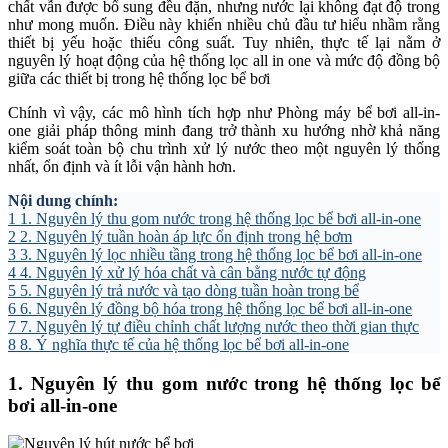
chất vẫn được bổ sung đều đặn, nhưng nước lại không đạt độ trong
như mong muốn. Điều này khiến nhiều chủ đầu tư hiểu nhầm rằng
thiết bị yếu hoặc thiếu công suất. Tuy nhiên, thực tế lại nằm ở
nguyên lý hoạt động của hệ thống lọc all in one và mức độ đồng bộ
giữa các thiết bị trong hệ thống lọc bể bơi
Chính vì vậy, các mô hình tích hợp như Phòng máy bể bơi all-in-
one giải pháp thông minh đang trở thành xu hướng nhờ khả năng
kiểm soát toàn bộ chu trình xử lý nước theo một nguyên lý thống
nhất, ổn định và ít lỗi vận hành hơn.
Nội dung chính:
1
1. Nguyên lý thu gom nước trong hệ thống lọc bể bơi all-in-one
2
2. Nguyên lý tuần hoàn áp lực ổn định trong hệ bơm
3
3. Nguyên lý lọc nhiều tầng trong hệ thống lọc bể bơi all-in-one
4
4. Nguyên lý xử lý hóa chất và cân bằng nước tự động
5
5. Nguyên lý trả nước và tạo dòng tuần hoàn trong bể
6
6. Nguyên lý đồng bộ hóa trong hệ thống lọc bể bơi all-in-one
7
7. Nguyên lý tự điều chỉnh chất lượng nước theo thời gian thực
8
8. Ý nghĩa thực tế của hệ thống lọc bể bơi all-in-one
1. Nguyên lý thu gom nước trong hệ thống lọc bể
bơi all-in-one