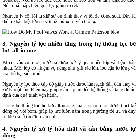
Nếu quá thấp, hiệu quả lọc giảm rõ rệt.
Nguyên lý cốt lõi là giữ sự ổn định thay vì tối đa công suất. Đây là
điểm khác biệt lớn so với hệ thống truyền thống.
3. Nguyên lý lọc nhiều tầng trong hệ thống lọc bể
bơi all-in-one
Khi đi vào cụm lọc, nước sẽ được xử lý qua nhiều lớp vật liệu khác
nhau. Mỗi lớp có nhiệm vụ riêng như giữ rác lớn, lọc cặn lơ lửng và
loại bỏ hạt siêu nhỏ.
Nguyên lý lọc theo cấp độ giúp nước được làm sạch dần dần thay vì
xử lý một lần. Điều này giúp giảm áp lực lên hệ thống và tăng độ ổn
định của quá trình vận hành.
Trong hệ thống lọc bể bơi all-in-one, toàn bộ cụm lọc được thiết kế
đồng bộ với bơm, giúp áp lực luôn nằm trong ngưỡng tối ưu và duy
trì hiệu suất ổn định lâu dài.
4. Nguyên lý xử lý hóa chất và cân bằng nước tự
động