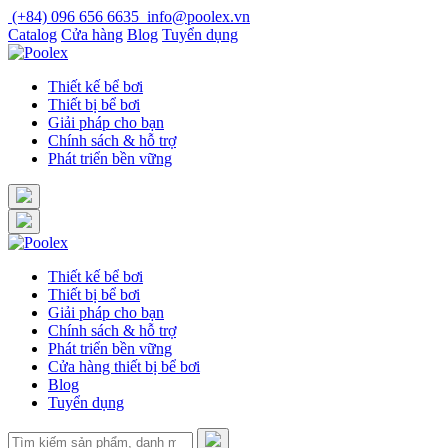
Skip
(+84) 096 656 6635
info@poolex.vn
to
Catalog
Cửa hàng
Blog
Tuyển dụng
content
Thiết kế bể bơi
Thiết bị bể bơi
Giải pháp cho bạn
Chính sách & hỗ trợ
Phát triển bền vững
Thiết kế bể bơi
Thiết bị bể bơi
Giải pháp cho bạn
Chính sách & hỗ trợ
Phát triển bền vững
Cửa hàng thiết bị bể bơi
Blog
Tuyển dụng