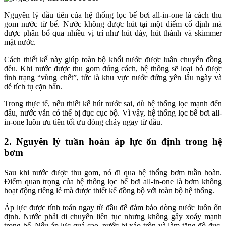
Nguyên lý đầu tiên của hệ thống lọc bể bơi all-in-one là cách thu
gom nước từ bể. Nước không được hút tại một điểm cố định mà
được phân bổ qua nhiều vị trí như hút đáy, hút thành và skimmer
mặt nước.
Cách thiết kế này giúp toàn bộ khối nước được luân chuyển đồng
đều. Khi nước được thu gom đúng cách, hệ thống sẽ loại bỏ được
tình trạng “vùng chết”, tức là khu vực nước đứng yên lâu ngày và
dễ tích tụ cặn bẩn.
Trong thực tế, nếu thiết kế hút nước sai, dù hệ thống lọc mạnh đến
đâu, nước vẫn có thể bị đục cục bộ. Vì vậy, hệ thống lọc bể bơi all-
in-one luôn ưu tiên tối ưu dòng chảy ngay từ đầu.
2. Nguyên lý tuần hoàn áp lực ổn định trong hệ
bơm
Sau khi nước được thu gom, nó đi qua hệ thống bơm tuần hoàn.
Điểm quan trọng của hệ thống lọc bể bơi all-in-one là bơm không
hoạt động riêng lẻ mà được thiết kế đồng bộ với toàn bộ hệ thống.
Áp lực được tính toán ngay từ đầu để đảm bảo dòng nước luôn ổn
định. Nước phải di chuyển liên tục nhưng không gây xoáy mạnh
trong bể. Nếu áp lực quá cao, nước bị xáo trộn và làm tăng độ đục.