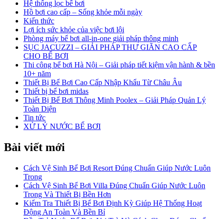
Hệ thống lọc bể bơi
Hồ bơi cao cấp – Sống khỏe mỗi ngày
Kiến thức
Lợi ích sức khỏe của việc bơi lội
Phòng máy bể bơi all-in-one giải pháp thông minh
SỤC JACUZZI – GIẢI PHÁP THƯ GIÃN CAO CẤP
CHO BỂ BƠI
Thi công bể bơi Hà Nội – Giải pháp tiết kiệm vận hành & bền
10+ năm
Thiết Bị Bể Bơi Cao Cấp Nhập Khẩu Từ Châu Âu
Thiết bị bể bơi midas
Thiết Bị Bể Bơi Thông Minh Poolex – Giải Pháp Quản Lý
Toàn Diện
Tin tức
XỬ LÝ NƯỚC BỂ BƠI
Bài viết mới
Cách Vệ Sinh Bể Bơi Resort Đúng Chuẩn Giúp Nước Luôn
Trong
Cách Vệ Sinh Bể Bơi Villa Đúng Chuẩn Giúp Nước Luôn
Trong Và Thiết Bị Bền Hơn
Kiểm Tra Thiết Bị Bể Bơi Định Kỳ Giúp Hệ Thống Hoạt
Động An Toàn Và Bền Bỉ