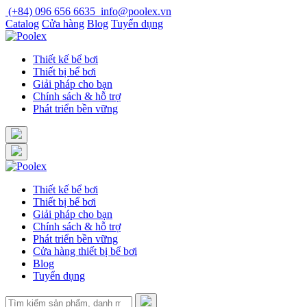
Skip
(+84) 096 656 6635
info@poolex.vn
to
Catalog
Cửa hàng
Blog
Tuyển dụng
content
Thiết kế bể bơi
Thiết bị bể bơi
Giải pháp cho bạn
Chính sách & hỗ trợ
Phát triển bền vững
Thiết kế bể bơi
Thiết bị bể bơi
Giải pháp cho bạn
Chính sách & hỗ trợ
Phát triển bền vững
Cửa hàng thiết bị bể bơi
Blog
Tuyển dụng