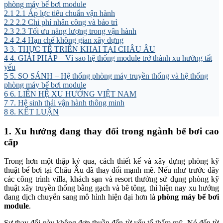
phòng máy bể bơi module
2.1
2.1 Áp lực tiêu chuẩn vận hành
2.2
2.2 Chi phí nhân công và bảo trì
2.3
2.3 Tối ưu năng lượng trong vận hành
2.4
2.4 Hạn chế không gian xây dựng
3
3. THỰC TẾ TRIỂN KHAI TẠI CHÂU ÂU
4
4. GIẢI PHÁP – Vì sao hệ thống module trở thành xu hướng tất
yếu
5
5. SO SÁNH – Hệ thống phòng máy truyền thống và hệ thống
phòng máy bể bơi module
6
6. LIÊN HỆ XU HƯỚNG VIỆT NAM
7
7. Hệ sinh thái vận hành thông minh
8
8. KẾT LUẬN
1. Xu hướng đang thay đổi trong ngành bể bơi cao
cấp
Trong hơn một thập kỷ qua, cách thiết kế và xây dựng phòng kỹ
thuật bể bơi tại Châu Âu đã thay đổi mạnh mẽ. Nếu như trước đây
các công trình villa, khách sạn và resort thường sử dụng phòng kỹ
thuật xây truyền thống bằng gạch và bê tông, thì hiện nay xu hướng
đang dịch chuyển sang mô hình hiện đại hơn là
phòng máy bể bơi
module
.
Sự thay đổi này không đơn thuần đến từ yếu tố thẩm mỹ. Nó đến từ