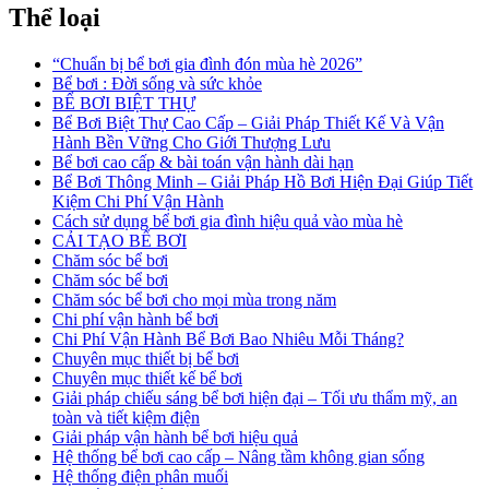
Thể loại
“Chuẩn bị bể bơi gia đình đón mùa hè 2026”
Bể bơi : Đời sống và sức khỏe
BỂ BƠI BIỆT THỰ
Bể Bơi Biệt Thự Cao Cấp – Giải Pháp Thiết Kế Và Vận
Hành Bền Vững Cho Giới Thượng Lưu
Bể bơi cao cấp & bài toán vận hành dài hạn
Bể Bơi Thông Minh – Giải Pháp Hồ Bơi Hiện Đại Giúp Tiết
Kiệm Chi Phí Vận Hành
Cách sử dụng bể bơi gia đình hiệu quả vào mùa hè
CẢI TẠO BỂ BƠI
Chăm sóc bể bơi
Chăm sóc bể bơi
Chăm sóc bể bơi cho mọi mùa trong năm
Chi phí vận hành bể bơi
Chi Phí Vận Hành Bể Bơi Bao Nhiêu Mỗi Tháng?
Chuyên mục thiết bị bể bơi
Chuyên mục thiết kế bể bơi
Giải pháp chiếu sáng bể bơi hiện đại – Tối ưu thẩm mỹ, an
toàn và tiết kiệm điện
Giải pháp vận hành bể bơi hiệu quả
Hệ thống bể bơi cao cấp – Nâng tầm không gian sống
Hệ thống điện phân muối