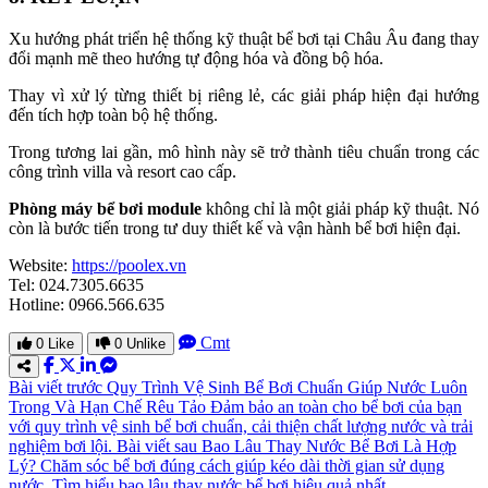
Xu hướng phát triển hệ thống kỹ thuật bể bơi tại Châu Âu đang thay
đổi mạnh mẽ theo hướng tự động hóa và đồng bộ hóa.
Thay vì xử lý từng thiết bị riêng lẻ, các giải pháp hiện đại hướng
đến tích hợp toàn bộ hệ thống.
Trong tương lai gần, mô hình này sẽ trở thành tiêu chuẩn trong các
công trình villa và resort cao cấp.
Phòng máy bể bơi module
không chỉ là một giải pháp kỹ thuật. Nó
còn là bước tiến trong tư duy thiết kế và vận hành bể bơi hiện đại.
Website:
https://poolex.vn
Tel: 024.7305.6635
Hotline: 0966.566.635
Cmt
0
Like
0
Unlike
Bài viết trước
Quy Trình Vệ Sinh Bể Bơi Chuẩn Giúp Nước Luôn
Trong Và Hạn Chế Rêu Tảo
Đảm bảo an toàn cho bể bơi của bạn
với quy trình vệ sinh bể bơi chuẩn, cải thiện chất lượng nước và trải
nghiệm bơi lội.
Bài viết sau
Bao Lâu Thay Nước Bể Bơi Là Hợp
Lý?
Chăm sóc bể bơi đúng cách giúp kéo dài thời gian sử dụng
nước. Tìm hiểu bao lâu thay nước bể bơi hiệu quả nhất.