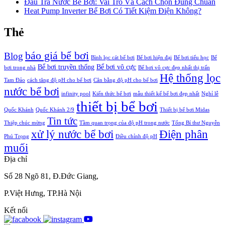
Đầu Trả Nước Bể Bơi: Vai Trò Và Cách Chọn Đúng Chuẩn
Heat Pump Inverter Bể Bơi Có Tiết Kiệm Điện Không?
Thẻ
báo giá bể bơi
Blog
Bình lọc cát bể bơi
Bể bơi hiện đại
Bể bơi tiểu học
Bể
Bể bơi truyền thống
Bể bơi vô cực
bơi trong nhà
Bể bơi vô cực đẹp nhất thị trấn
Hệ thống lọc
Tam Đảo
cách tăng độ pH cho bể bơi
Cân bằng độ pH cho bể bơi
nước bể bơi
infinity pool
Kiến thức bể bơi
mẫu thiết kế bể bơi đẹp nhất
Nghỉ lễ
thiết bị bể bơi
Quốc Khánh
Quốc Khánh 2/9
Thiết bị bể bơi Midas
Tin tức
Thiệp chúc mừng
Tầm quan trọng của độ pH trong nước
Tổng Bí thư Nguyễn
xử lý nước bể bơi
Điện phân
Phú Trọng
Điều chỉnh độ pH
muối
Địa chỉ
Số 28 Ngõ 81, Đ.Đức Giang,
P.Việt Hưng, TP.Hà Nội
Kết nối