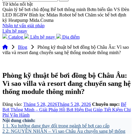
Từ khóa nổi bật
Quản lý bể bơi chủ động
Bể bơi thông minh
Bơm biến tần VS
Đèn
LED RGBW
Bình lọc Midas
Robot bể bơi
Chăm sóc bể bơi định
kỳ
Heatpump Mida.Cosma
Nhận tư vấn giải pháp
Liên hệ ngay
Catalog
Liên hệ ngay
Địa điểm
Blog
Phòng kỹ thuật bể bơi đồng bộ Châu Âu: Vì sao
villa và resort đang chuyển sang hệ thống module thông minh?
Phòng kỹ thuật bể bơi đồng bộ Châu Âu:
Vì sao villa và resort đang chuyển sang hệ
thống module thông minh?
Đăng vào:
Tháng 5 28, 2026
Tháng 5 28, 2026
Chuyên mục:
Bể
Bơi Thông Minh – Giải Pháp Hồ Bơi Hiện Đại Giúp Tiết Kiệm Chi
Phí Vận Hành
Nội dung chính:
1
1. Xu hướng đang thay đổi trong ngành bể bơi cao cấp
2
2. NGUYÊN NHÂN – Vì sao Châu Âu chuyển sang hệ thống