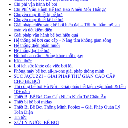
Chi phí vận hành bể bơi
Chi Phí Vận Hành Bể Bơi Bao Nhiêu Mỗi Tháng?
Chuyên mục thiết bị bể bơi
Chuyên mục thiết kế bể bơi
Giải pháp chiếu sáng bể bơi hiện đại – Tối ưu thẩm mỹ, an
toàn và tiết kiệm điện
Giải pháp vận hành bể bơi hiệu quả
Hệ thống bể bơi cao cấp – Nâng tầm không gian sống
Hệ thống điện phân muối
Hệ thống lọc bể bơi
Hồ bơi cao cấp – Sống khỏe mỗi ngày
Kiến thức
Lợi ích sức khỏe của việc bơi lội
Phòng máy bể bơi all-in-one giải pháp thông minh
SỤC JACUZZI – GIẢI PHÁP THƯ GIÃN CAO CẤP
CHO BỂ BƠI
Thi công bể bơi Hà Nội – Giải pháp tiết kiệm vận hành & bền
10+ năm
Thiết Bị Bể Bơi Cao Cấp Nhập Khẩu Từ Châu Âu
Thiết bị bể bơi midas
Thiết Bị Bể Bơi Thông Minh Poolex – Giải Pháp Quản Lý
Toàn Diện
Tin tức
XỬ LÝ NƯỚC BỂ BƠI