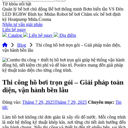
Từ khóa nổi bật
Quản lý bể bơi chủ động
Bể bơi thông minh
Bơm biến tần VS
Đèn
LED RGBW
Bình lọc Midas
Robot bể bơi
Chăm sóc bể bơi định
kỳ
Heatpump Mida.Cosma
Nhận tư vấn giải pháp
Liên hệ ngay
Catalog
Liên hệ ngay
Địa điểm
Blog
Thi công hồ bơi trọn gói – Giải pháp toàn diện,
vận hành bền lâu
Thi công hồ bơi trọn gói – Giải pháp toàn
diện, vận hành bền lâu
Đăng vào:
Tháng 7 29, 2025
Tháng 7 29, 2025
Chuyên mục:
Tin
tức
Làm hồ bơi không chỉ đơn giản là xây rồi đổ nước. Mỗi công trình
là một hệ thống kỹ thuật khép kín, nơi từng chi tiết ảnh hưởng đến
vận hành chung. Nếu thi công và thiết bị đến từ nhiều bên, sai lệch