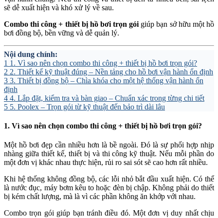
sẽ dễ xuất hiện và khó xử lý về sau.
Combo thi công + thiết bị hồ bơi trọn gói
giúp bạn sở hữu một hồ
bơi đồng bộ, bền vững và dễ quản lý.
Nội dung chính:
1
1. Vì sao nên chọn combo thi công + thiết bị hồ bơi trọn gói?
2
2. Thiết kế kỹ thuật đúng – Nền tảng cho hồ bơi vận hành ổn định
3
3. Thiết bị đồng bộ – Chìa khóa cho một hệ thống vận hành ổn
định
4
4. Lắp đặt, kiểm tra và bàn giao – Chuẩn xác trong từng chi tiết
5
5. Poolex – Trọn gói từ kỹ thuật đến bảo trì dài lâu
1. Vì sao nên chọn combo thi công + thiết bị hồ bơi trọn gói?
Một hồ bơi đẹp cần nhiều hơn là bề ngoài. Đó là sự phối hợp nhịp
nhàng giữa thiết kế, thiết bị và thi công kỹ thuật. Nếu mỗi phần do
một đơn vị khác nhau thực hiện, rủi ro sai sót sẽ cao hơn rất nhiều.
Khi hệ thống không đồng bộ, các lỗi nhỏ bắt đầu xuất hiện. Có thể
là nước đục, máy bơm kêu to hoặc đèn bị chập. Không phải do thiết
bị kém chất lượng, mà là vì các phần không ăn khớp với nhau.
Combo trọn gói giúp bạn tránh điều đó. Một đơn vị duy nhất chịu