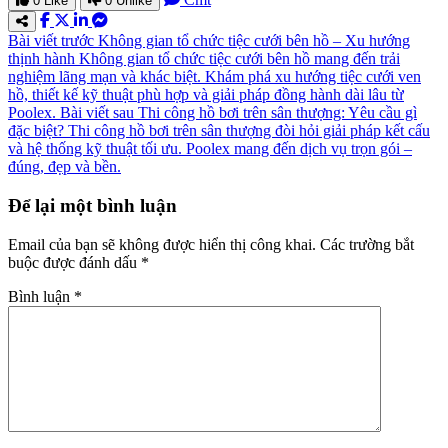
0
Like
0
Unlike
Bài viết trước
Không gian tổ chức tiệc cưới bên hồ – Xu hướng
thịnh hành
Không gian tổ chức tiệc cưới bên hồ mang đến trải
nghiệm lãng mạn và khác biệt. Khám phá xu hướng tiệc cưới ven
hồ, thiết kế kỹ thuật phù hợp và giải pháp đồng hành dài lâu từ
Poolex.
Bài viết sau
Thi công hồ bơi trên sân thượng: Yêu cầu gì
đặc biệt?
Thi công hồ bơi trên sân thượng đòi hỏi giải pháp kết cấu
và hệ thống kỹ thuật tối ưu. Poolex mang đến dịch vụ trọn gói –
đúng, đẹp và bền.
Để lại một bình luận
Email của bạn sẽ không được hiển thị công khai.
Các trường bắt
buộc được đánh dấu
*
Bình luận
*