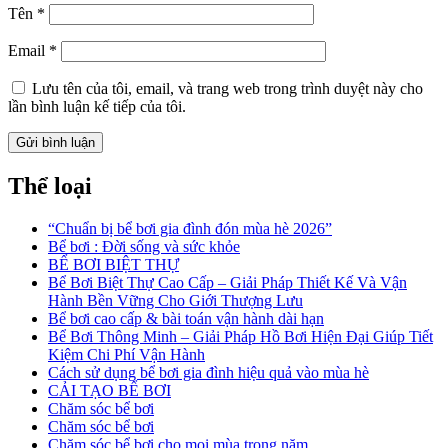
Tên
*
Email
*
Lưu tên của tôi, email, và trang web trong trình duyệt này cho
lần bình luận kế tiếp của tôi.
Thể loại
“Chuẩn bị bể bơi gia đình đón mùa hè 2026”
Bể bơi : Đời sống và sức khỏe
BỂ BƠI BIỆT THỰ
Bể Bơi Biệt Thự Cao Cấp – Giải Pháp Thiết Kế Và Vận
Hành Bền Vững Cho Giới Thượng Lưu
Bể bơi cao cấp & bài toán vận hành dài hạn
Bể Bơi Thông Minh – Giải Pháp Hồ Bơi Hiện Đại Giúp Tiết
Kiệm Chi Phí Vận Hành
Cách sử dụng bể bơi gia đình hiệu quả vào mùa hè
CẢI TẠO BỂ BƠI
Chăm sóc bể bơi
Chăm sóc bể bơi
Chăm sóc bể bơi cho mọi mùa trong năm