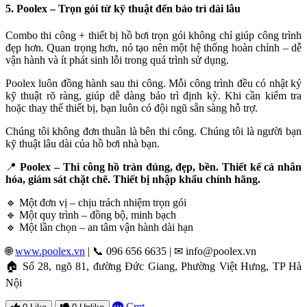
5. Poolex – Trọn gói từ kỹ thuật đến bảo trì dài lâu
Combo thi công + thiết bị hồ bơi trọn gói không chỉ giúp công trình
đẹp hơn. Quan trọng hơn, nó tạo nên một hệ thống hoàn chỉnh – dễ
vận hành và ít phát sinh lỗi trong quá trình sử dụng.
Poolex luôn đồng hành sau thi công. Mỗi công trình đều có nhật ký
kỹ thuật rõ ràng, giúp dễ dàng bảo trì định kỳ. Khi cần kiểm tra
hoặc thay thế thiết bị, bạn luôn có đội ngũ sẵn sàng hỗ trợ.
Chúng tôi không đơn thuần là bên thi công. Chúng tôi là người bạn
kỹ thuật lâu dài của hồ bơi nhà bạn.
📍
Poolex – Thi công hồ tràn đúng, đẹp, bền. Thiết kế cá nhân
hóa, giám sát chặt chẽ. Thiết bị nhập khẩu chính hãng.
🔹 Một đơn vị – chịu trách nhiệm trọn gói
🔹 Một quy trình – đồng bộ, minh bạch
🔹 Một lần chọn – an tâm vận hành dài hạn
🌐
www.poolex.vn
| 📞 096 656 6635 | ✉
info@poolex.vn
🏠 Số 28, ngõ 81, đường Đức Giang, Phường Việt Hưng, TP Hà
Nội
Cmt