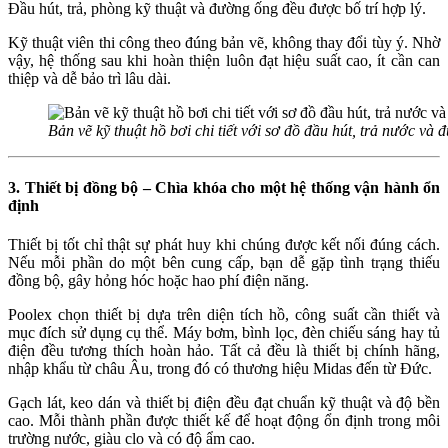
Đầu hút, trả, phòng kỹ thuật và đường ống đều được bố trí hợp lý.
Kỹ thuật viên thi công theo đúng bản vẽ, không thay đổi tùy ý. Nhờ
vậy, hệ thống sau khi hoàn thiện luôn đạt hiệu suất cao, ít cần can
thiệp và dễ bảo trì lâu dài.
Bản vẽ kỹ thuật hồ bơi chi tiết với sơ đồ đầu hút, trả nước và
3. Thiết bị đồng bộ – Chìa khóa cho một hệ thống vận hành ổn
định
Thiết bị tốt chỉ thật sự phát huy khi chúng được kết nối đúng cách.
Nếu mỗi phần do một bên cung cấp, bạn dễ gặp tình trạng thiếu
đồng bộ, gây hỏng hóc hoặc hao phí điện năng.
Poolex chọn thiết bị dựa trên diện tích hồ, công suất cần thiết và
mục đích sử dụng cụ thể. Máy bơm, bình lọc, đèn chiếu sáng hay tủ
điện đều tương thích hoàn hảo. Tất cả đều là thiết bị chính hãng,
nhập khẩu từ châu Âu, trong đó có thương hiệu Midas đến từ Đức.
Gạch lát, keo dán và thiết bị điện đều đạt chuẩn kỹ thuật và độ bền
cao. Mỗi thành phần được thiết kế để hoạt động ổn định trong môi
trường nước, giàu clo và có độ ẩm cao.