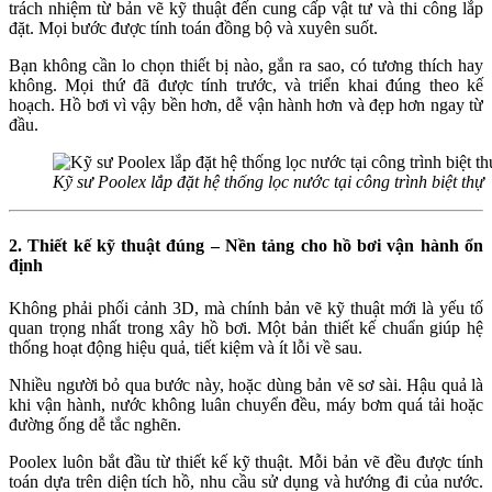
trách nhiệm từ bản vẽ kỹ thuật đến cung cấp vật tư và thi công lắp
đặt. Mọi bước được tính toán đồng bộ và xuyên suốt.
Bạn không cần lo chọn thiết bị nào, gắn ra sao, có tương thích hay
không. Mọi thứ đã được tính trước, và triển khai đúng theo kế
hoạch. Hồ bơi vì vậy bền hơn, dễ vận hành hơn và đẹp hơn ngay từ
đầu.
Kỹ sư Poolex lắp đặt hệ thống lọc nước tại công trình biệt thự
2. Thiết kế kỹ thuật đúng – Nền tảng cho hồ bơi vận hành ổn
định
Không phải phối cảnh 3D, mà chính bản vẽ kỹ thuật mới là yếu tố
quan trọng nhất trong xây hồ bơi. Một bản thiết kế chuẩn giúp hệ
thống hoạt động hiệu quả, tiết kiệm và ít lỗi về sau.
Nhiều người bỏ qua bước này, hoặc dùng bản vẽ sơ sài. Hậu quả là
khi vận hành, nước không luân chuyển đều, máy bơm quá tải hoặc
đường ống dễ tắc nghẽn.
Poolex luôn bắt đầu từ thiết kế kỹ thuật. Mỗi bản vẽ đều được tính
toán dựa trên diện tích hồ, nhu cầu sử dụng và hướng đi của nước.