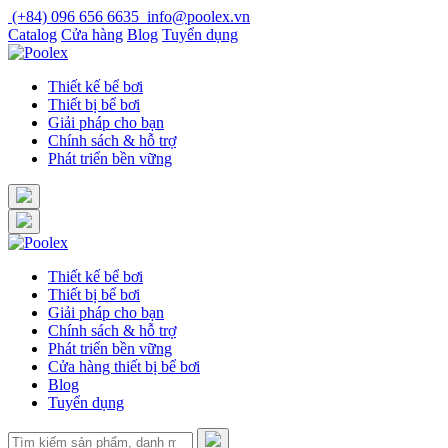
Skip
(+84) 096 656 6635
info@poolex.vn
to
Catalog
Cửa hàng
Blog
Tuyển dụng
content
Thiết kế bể bơi
Thiết bị bể bơi
Giải pháp cho bạn
Chính sách & hỗ trợ
Phát triển bền vững
Thiết kế bể bơi
Thiết bị bể bơi
Giải pháp cho bạn
Chính sách & hỗ trợ
Phát triển bền vững
Cửa hàng thiết bị bể bơi
Blog
Tuyển dụng