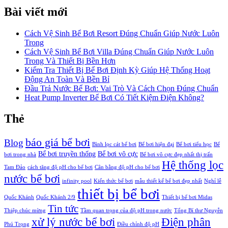
Bài viết mới
Cách Vệ Sinh Bể Bơi Resort Đúng Chuẩn Giúp Nước Luôn
Trong
Cách Vệ Sinh Bể Bơi Villa Đúng Chuẩn Giúp Nước Luôn
Trong Và Thiết Bị Bền Hơn
Kiểm Tra Thiết Bị Bể Bơi Định Kỳ Giúp Hệ Thống Hoạt
Động An Toàn Và Bền Bỉ
Đầu Trả Nước Bể Bơi: Vai Trò Và Cách Chọn Đúng Chuẩn
Heat Pump Inverter Bể Bơi Có Tiết Kiệm Điện Không?
Thẻ
báo giá bể bơi
Blog
Bình lọc cát bể bơi
Bể bơi hiện đại
Bể bơi tiểu học
Bể
Bể bơi truyền thống
Bể bơi vô cực
bơi trong nhà
Bể bơi vô cực đẹp nhất thị trấn
Hệ thống lọc
Tam Đảo
cách tăng độ pH cho bể bơi
Cân bằng độ pH cho bể bơi
nước bể bơi
infinity pool
Kiến thức bể bơi
mẫu thiết kế bể bơi đẹp nhất
Nghỉ lễ
thiết bị bể bơi
Quốc Khánh
Quốc Khánh 2/9
Thiết bị bể bơi Midas
Tin tức
Thiệp chúc mừng
Tầm quan trọng của độ pH trong nước
Tổng Bí thư Nguyễn
xử lý nước bể bơi
Điện phân
Phú Trọng
Điều chỉnh độ pH