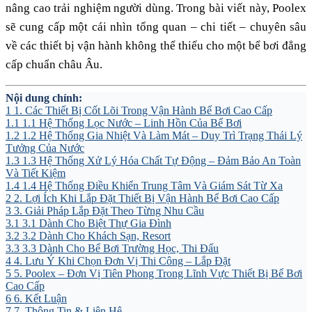
nâng cao trải nghiệm người dùng. Trong bài viết này, Poolex
sẽ cung cấp một cái nhìn tổng quan – chi tiết – chuyên sâu
về các thiết bị vận hành không thể thiếu cho một bể bơi đẳng
cấp chuẩn châu Âu.
Nội dung chính:
1
1. Các Thiết Bị Cốt Lõi Trong Vận Hành Bể Bơi Cao Cấp
1.1
1.1 Hệ Thống Lọc Nước – Linh Hồn Của Bể Bơi
1.2
1.2 Hệ Thống Gia Nhiệt Và Làm Mát – Duy Trì Trạng Thái Lý
Tưởng Của Nước
1.3
1.3 Hệ Thống Xử Lý Hóa Chất Tự Động – Đảm Bảo An Toàn
Và Tiết Kiệm
1.4
1.4 Hệ Thống Điều Khiển Trung Tâm Và Giám Sát Từ Xa
2
2. Lợi Ích Khi Lắp Đặt Thiết Bị Vận Hành Bể Bơi Cao Cấp
3
3. Giải Pháp Lắp Đặt Theo Từng Nhu Cầu
3.1
3.1 Dành Cho Biệt Thự Gia Đình
3.2
3.2 Dành Cho Khách Sạn, Resort
3.3
3.3 Dành Cho Bể Bơi Trường Học, Thi Đấu
4
4. Lưu Ý Khi Chọn Đơn Vị Thi Công – Lắp Đặt
5
5. Poolex – Đơn Vị Tiên Phong Trong Lĩnh Vực Thiết Bị Bể Bơi
Cao Cấp
6
6. Kết Luận
7
7. Thông Tin & Liên Hệ