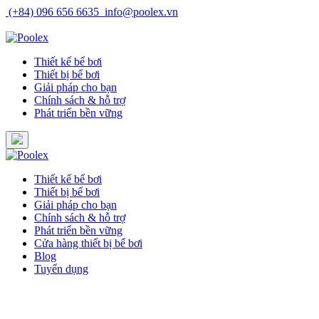
Skip
(+84) 096 656 6635
info@poolex.vn
to
Catalog
Cửa hàng
Blog
Tuyển dụng
content
Thiết kế bể bơi
Thiết bị bể bơi
Giải pháp cho bạn
Chính sách & hỗ trợ
Phát triển bền vững
Thiết kế bể bơi
Thiết bị bể bơi
Giải pháp cho bạn
Chính sách & hỗ trợ
Phát triển bền vững
Cửa hàng thiết bị bể bơi
Blog
Tuyển dụng