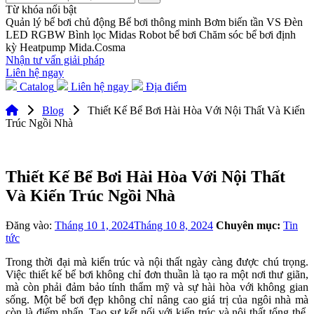
Từ khóa nổi bật
Quản lý bể bơi chủ động
Bể bơi thông minh
Bơm biến tần VS
Đèn
LED RGBW
Bình lọc Midas
Robot bể bơi
Chăm sóc bể bơi định
kỳ
Heatpump Mida.Cosma
Nhận tư vấn giải pháp
Liên hệ ngay
Catalog
Liên hệ ngay
Địa điểm
Blog
Thiết Kế Bể Bơi Hài Hòa Với Nội Thất Và Kiến
Trúc Ngồi Nhà
Thiết Kế Bể Bơi Hài Hòa Với Nội Thất
Và Kiến Trúc Ngồi Nhà
Đăng vào:
Tháng 10 1, 2024
Tháng 10 8, 2024
Chuyên mục:
Tin
tức
Trong thời đại mà kiến trúc và nội thất ngày càng được chú trọng.
Việc thiết kế bể bơi không chỉ đơn thuần là tạo ra một nơi thư giãn,
mà còn phải đảm bảo tính thẩm mỹ và sự hài hòa với không gian
sống. Một bể bơi đẹp không chỉ nâng cao giá trị của ngôi nhà mà
còn là điểm nhấn. Tạo sự kết nối với kiến trúc và nội thất tổng thể.