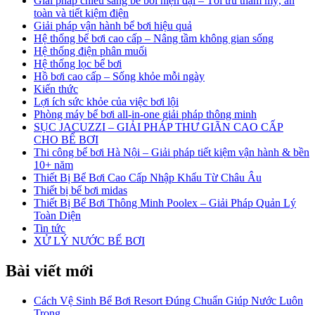
Giải pháp chiếu sáng bể bơi hiện đại – Tối ưu thẩm mỹ, an
toàn và tiết kiệm điện
Giải pháp vận hành bể bơi hiệu quả
Hệ thống bể bơi cao cấp – Nâng tầm không gian sống
Hệ thống điện phân muối
Hệ thống lọc bể bơi
Hồ bơi cao cấp – Sống khỏe mỗi ngày
Kiến thức
Lợi ích sức khỏe của việc bơi lội
Phòng máy bể bơi all-in-one giải pháp thông minh
SỤC JACUZZI – GIẢI PHÁP THƯ GIÃN CAO CẤP
CHO BỂ BƠI
Thi công bể bơi Hà Nội – Giải pháp tiết kiệm vận hành & bền
10+ năm
Thiết Bị Bể Bơi Cao Cấp Nhập Khẩu Từ Châu Âu
Thiết bị bể bơi midas
Thiết Bị Bể Bơi Thông Minh Poolex – Giải Pháp Quản Lý
Toàn Diện
Tin tức
XỬ LÝ NƯỚC BỂ BƠI
Bài viết mới
Cách Vệ Sinh Bể Bơi Resort Đúng Chuẩn Giúp Nước Luôn
Trong