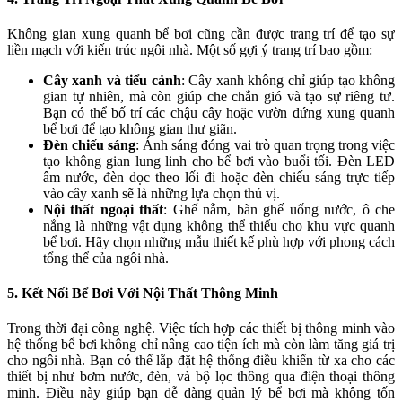
Không gian xung quanh bể bơi cũng cần được trang trí để tạo sự
liền mạch với kiến trúc ngôi nhà. Một số gợi ý trang trí bao gồm:
Cây xanh và tiểu cảnh
: Cây xanh không chỉ giúp tạo không
gian tự nhiên, mà còn giúp che chắn gió và tạo sự riêng tư.
Bạn có thể bố trí các chậu cây hoặc vườn đứng xung quanh
bể bơi để tạo không gian thư giãn.
Đèn chiếu sáng
: Ánh sáng đóng vai trò quan trọng trong việc
tạo không gian lung linh cho bể bơi vào buổi tối. Đèn LED
âm nước, đèn dọc theo lối đi hoặc đèn chiếu sáng trực tiếp
vào cây xanh sẽ là những lựa chọn thú vị.
Nội thất ngoại thất
: Ghế nằm, bàn ghế uống nước, ô che
nắng là những vật dụng không thể thiếu cho khu vực quanh
bể bơi. Hãy chọn những mẫu thiết kế phù hợp với phong cách
tổng thể của ngôi nhà.
5. Kết Nối Bể Bơi Với Nội Thất Thông Minh
Trong thời đại công nghệ. Việc tích hợp các thiết bị thông minh vào
hệ thống bể bơi không chỉ nâng cao tiện ích mà còn làm tăng giá trị
cho ngôi nhà. Bạn có thể lắp đặt hệ thống điều khiển từ xa cho các
thiết bị như bơm nước, đèn, và bộ lọc thông qua điện thoại thông
minh. Điều này giúp bạn dễ dàng quản lý bể bơi mà không tốn