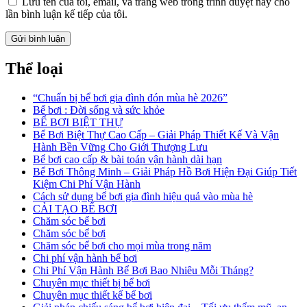
Lưu tên của tôi, email, và trang web trong trình duyệt này cho
lần bình luận kế tiếp của tôi.
Thể loại
“Chuẩn bị bể bơi gia đình đón mùa hè 2026”
Bể bơi : Đời sống và sức khỏe
BỂ BƠI BIỆT THỰ
Bể Bơi Biệt Thự Cao Cấp – Giải Pháp Thiết Kế Và Vận
Hành Bền Vững Cho Giới Thượng Lưu
Bể bơi cao cấp & bài toán vận hành dài hạn
Bể Bơi Thông Minh – Giải Pháp Hồ Bơi Hiện Đại Giúp Tiết
Kiệm Chi Phí Vận Hành
Cách sử dụng bể bơi gia đình hiệu quả vào mùa hè
CẢI TẠO BỂ BƠI
Chăm sóc bể bơi
Chăm sóc bể bơi
Chăm sóc bể bơi cho mọi mùa trong năm
Chi phí vận hành bể bơi
Chi Phí Vận Hành Bể Bơi Bao Nhiêu Mỗi Tháng?
Chuyên mục thiết bị bể bơi
Chuyên mục thiết kế bể bơi