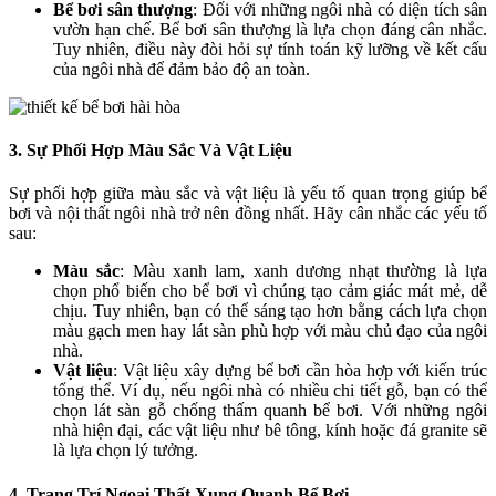
Bể bơi sân thượng
: Đối với những ngôi nhà có diện tích sân
vườn hạn chế. Bể bơi sân thượng là lựa chọn đáng cân nhắc.
Tuy nhiên, điều này đòi hỏi sự tính toán kỹ lưỡng về kết cấu
của ngôi nhà để đảm bảo độ an toàn.
3. Sự Phối Hợp Màu Sắc Và Vật Liệu
Sự phối hợp giữa màu sắc và vật liệu là yếu tố quan trọng giúp bể
bơi và nội thất ngôi nhà trở nên đồng nhất. Hãy cân nhắc các yếu tố
sau:
Màu sắc
: Màu xanh lam, xanh dương nhạt thường là lựa
chọn phổ biến cho bể bơi vì chúng tạo cảm giác mát mẻ, dễ
chịu. Tuy nhiên, bạn có thể sáng tạo hơn bằng cách lựa chọn
màu gạch men hay lát sàn phù hợp với màu chủ đạo của ngôi
nhà.
Vật liệu
: Vật liệu xây dựng bể bơi cần hòa hợp với kiến trúc
tổng thể. Ví dụ, nếu ngôi nhà có nhiều chi tiết gỗ, bạn có thể
chọn lát sàn gỗ chống thấm quanh bể bơi. Với những ngôi
nhà hiện đại, các vật liệu như bê tông, kính hoặc đá granite sẽ
là lựa chọn lý tưởng.
4. Trang Trí Ngoại Thất Xung Quanh Bể Bơi