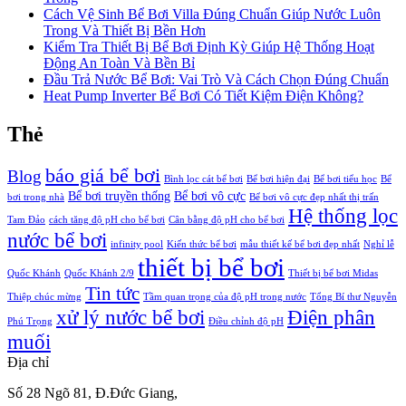
Cách Vệ Sinh Bể Bơi Villa Đúng Chuẩn Giúp Nước Luôn
Trong Và Thiết Bị Bền Hơn
Kiểm Tra Thiết Bị Bể Bơi Định Kỳ Giúp Hệ Thống Hoạt
Động An Toàn Và Bền Bỉ
Đầu Trả Nước Bể Bơi: Vai Trò Và Cách Chọn Đúng Chuẩn
Heat Pump Inverter Bể Bơi Có Tiết Kiệm Điện Không?
Thẻ
báo giá bể bơi
Blog
Bình lọc cát bể bơi
Bể bơi hiện đại
Bể bơi tiểu học
Bể
Bể bơi truyền thống
Bể bơi vô cực
bơi trong nhà
Bể bơi vô cực đẹp nhất thị trấn
Hệ thống lọc
Tam Đảo
cách tăng độ pH cho bể bơi
Cân bằng độ pH cho bể bơi
nước bể bơi
infinity pool
Kiến thức bể bơi
mẫu thiết kế bể bơi đẹp nhất
Nghỉ lễ
thiết bị bể bơi
Quốc Khánh
Quốc Khánh 2/9
Thiết bị bể bơi Midas
Tin tức
Thiệp chúc mừng
Tầm quan trọng của độ pH trong nước
Tổng Bí thư Nguyễn
xử lý nước bể bơi
Điện phân
Phú Trọng
Điều chỉnh độ pH
muối
Địa chỉ
Số 28 Ngõ 81, Đ.Đức Giang,