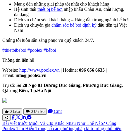
Mang đến những giải pháp tốt nhất cho khách hàng
Hệ sinh thái
thiết bị bể bơi
nhập khẩu Châu Âu, chât lượng,
đa dạng
Dịch vụ chăm sóc khách hàng – Hàng đầu trong ngành bể bơi
Dịch vụ chuyên gia
chăm sóc bể bơi định kỳ
đầu tiên tại Việt
Nam
Chúng tôi luôn sẵn sàng phục vụ quý khách 24/7.
#thietbibeboi
#poolex
#bểbơi
Thông tin liên hệ
Website:
http://www.poolex.vn
| Hotline:
096 656 6635
|
Email:
info@poolex.vn
Trụ sở:
Số 28 Ngõ 81 Đường Đức Giang, Phường Đức Giang,
Q.Long Biên, Tp.Hà Nội
Cmt
0
Like
0
Unlike
Bài viết trước
Muối Và Clo Khác Nhau Như Thế Nào? Cùng
Poolex Tìm Hiểu
Trong số các phương pháp khử trùng phổ biến,