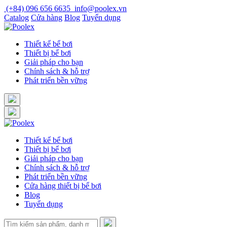
Skip
(+84) 096 656 6635
info@poolex.vn
to
Catalog
Cửa hàng
Blog
Tuyển dụng
content
Thiết kế bể bơi
Thiết bị bể bơi
Giải pháp cho bạn
Chính sách & hỗ trợ
Phát triển bền vững
Thiết kế bể bơi
Thiết bị bể bơi
Giải pháp cho bạn
Chính sách & hỗ trợ
Phát triển bền vững
Cửa hàng thiết bị bể bơi
Blog
Tuyển dụng