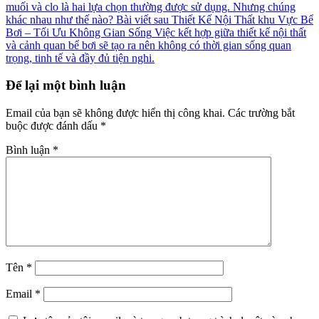
muối và clo là hai lựa chọn thường được sử dụng. Nhưng chúng
khác nhau như thế nào?
Bài viết sau
Thiết Kế Nội Thất khu Vực Bể
Bơi – Tối Ưu Không Gian Sống
Việc kết hợp giữa thiết kế nội thất
và cảnh quan bể bơi sẽ tạo ra nên không có thời gian sống quan
trọng, tinh tế và đầy đủ tiện nghi.
Để lại một bình luận
Email của bạn sẽ không được hiển thị công khai.
Các trường bắt
buộc được đánh dấu
*
Bình luận
*
Tên
*
Email
*