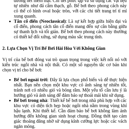
đường nét mềm mại. Chi tiết phức tạp và sử dụng các vật liệu
tự nhiên như đá cẩm thạch, gỗ. Bể bơi theo phong cách này
có thể có hình oval hoặc tròn, với các chi tiết trang trí tỉ mỉ
xung quanh.
Tân cổ điển (Neoclassical)
: Là sự kết hợp giữa hiện đại và
cổ điển, phong cách tân cổ điển mang đến sự cân bằng giữa
sự thanh lịch và tối giản. Bể bơi theo phong cách này thường
có thiết kế đối xứng, sử dụng màu sắc trung tính.
2. Lựa Chọn Vị Trí Bể Bơi Hài Hòa Với Không Gian
Vị trí của bể bơi đóng vai trò quan trọng trong việc kết nối nó với
kiến trúc ngôi nhà và nội thất. Có một số nguyên tắc cơ bản khi
chọn vị trí cho bể bơi:
Bể bơi ngoài trời
: Đây là lựa chọn phổ biến và dễ thực hiện
nhất. Bạn nên chọn một khu vực có ánh sáng tự nhiên tốt,
tránh nơi có nhiều gió và bóng râm. Một yếu tố cần lưu ý là
hướng gió và ánh sáng để đảm bảo sự thoải mái khi sử dụng.
Bể bơi trong nhà
: Thiết kế bể bơi trong nhà phù hợp với các
khu vực có diện tích hẹp hoặc ngôi nhà nằm trong vùng khí
hậu lạnh. Khi thiết kế. Cần đảm bảo bể bơi không làm ảnh
hưởng đến không gian sinh hoạt chung. Đồng thời tạo cảm
giác thoáng đãng nhờ sử dụng kính cường lực hoặc các vách
ngăn mỏng.