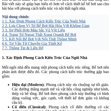
Bài viết này sẽ giúp bạn hiểu rõ hơn về cách thiết kế bể bơi sao cho
hài hòa với phong cách kiến trúc và nội thất ngôi nhà.
Nội dung chính:
1
1. Xác Định Phong Cách Kiến Trúc Của Ngôi Nhà
2
2. Lựa Chọn Vị Trí Bể Bơi Hài Hòa Với Không Gian
3
3. Sự Phối Hợp Màu Sắc Và Vật Liệu
4
4. Trang Trí Ngoại Thất Xung Quanh Bể Bơi
5
5. Kết Nối Bể Bơi Với Nội Thất Thông Minh
6
6. Tư Vấn Từ Chuyên Gia Thiết Kế
7
7. Thông Tin & Liên Hệ
1. Xác Định Phong Cách Kiến Trúc Của Ngôi Nhà
Mỗi ngôi nhà đều mang một phong cách kiến trúc riêng. Bể bơi nên
phản ánh được điều đó. Các phong cách kiến trúc thường gặp bao
gồm:
Hiện đại (Modern)
: Phong cách này ưa chuộng sự tối giản.
Các đường thẳng mạnh mẽ và vật liệu công nghiệp như kính,
thép và bê tông. Bể bơi theo phong cách này thường có hình
dáng vuông vức, góc cạnh, với thiết kế đơn giản và không
cầu kỳ.
Cổ điển (Classical)
: Phong cách cổ điển thường có các