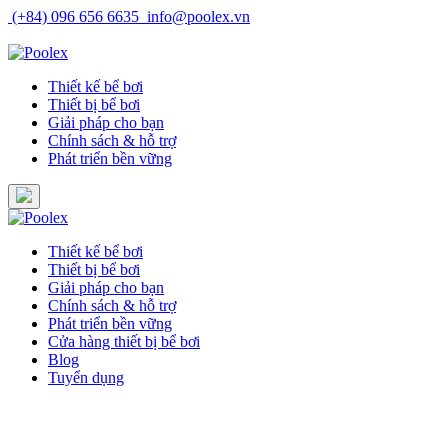
Skip
(+84) 096 656 6635
info@poolex.vn
to
Catalog
Cửa hàng
Blog
Tuyển dụng
content
Thiết kế bể bơi
Thiết bị bể bơi
Giải pháp cho bạn
Chính sách & hỗ trợ
Phát triển bền vững
Thiết kế bể bơi
Thiết bị bể bơi
Giải pháp cho bạn
Chính sách & hỗ trợ
Phát triển bền vững
Cửa hàng thiết bị bể bơi
Blog
Tuyển dụng