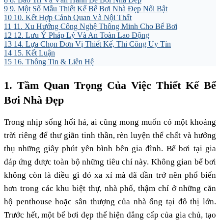
9
9. Một Số Mẫu Thiết Kế Bể Bơi Nhà Đẹp Nổi Bật
10
10. Kết Hợp Cảnh Quan Và Nội Thất
11
11. Xu Hướng Công Nghệ Thông Minh Cho Bể Bơi
12
12. Lưu Ý Pháp Lý Và An Toàn Lao Động
13
14. Lựa Chọn Đơn Vị Thiết Kế, Thi Công Uy Tín
14
15. Kết Luận
15
16. Thông Tin & Liên Hệ
1. Tầm Quan Trọng Của Việc Thiết Kế Bể
Bơi Nhà Đẹp
Trong nhịp sống hối hả, ai cũng mong muốn có một khoảng
trời riêng để thư giãn tinh thần, rèn luyện thể chất và hưởng
thụ những giây phút yên bình bên gia đình. Bể bơi tại gia
đáp ứng được toàn bộ những tiêu chí này. Không gian bể bơi
không còn là điều gì đó xa xỉ mà đã dần trở nên phổ biến
hơn trong các khu biệt thự, nhà phố, thậm chí ở những căn
hộ penthouse hoặc sân thượng của nhà ống tại đô thị lớn.
Trước hết, một bể bơi đẹp thể hiện đẳng cấp của gia chủ, tạo