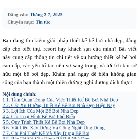
Đăng vào:
Tháng 2 7, 2025
Chuyên mục:
Tin tức
Bạn đang tìm kiếm giải pháp thiết kế bể bơi nhà đẹp, đẳng
cấp cho biệt thự, resort hay khách sạn của mình? Bài viết
này cung cấp thông tin chi tiết về xu hướng thiết kế bể bơi
cao cấp, các yếu tố tạo nên sự sang trọng, và lợi ích khi sở
hữu một bể bơi đẹp. Khám phá ngay để biến không gian
sống của bạn thành một thiên đường nghỉ dưỡng đích thực!
Nội dung chính:
1
1. Tầm Quan Trọng Của Việc Thiết Kế Bể Bơi Nhà Đẹp
2
2. Các Xu Hướng Thiết Kế Bể Bơi Nhà Đẹp Hiện Nay
3
3. Lợi Ích Của Một Bể Bơi Nhà Đẹp
4
4. Các Loại Hình Bể Bơi Phổ Biến
5
5. Quy Trình Thiết Kế Bể Bơi Nhà Đẹp
6
6. Vật Liệu Xây Dựng Và Công Nghệ Ứng Dụng
7
7. Chi Phí Thiết Kế Và Xây Dựng Bể Bơi
8
8. Bảo Trì Và Vận Hành Bể Bơi Nhà Đẹp