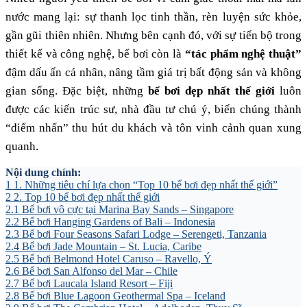
nước mang lại: sự thanh lọc tinh thần, rèn luyện sức khỏe,
gần gũi thiên nhiên. Nhưng bên cạnh đó, với sự tiến bộ trong
thiết kế và công nghệ, bể bơi còn là
“tác phẩm nghệ thuật”
đậm dấu ấn cá nhân, nâng tầm giá trị bất động sản và không
gian sống. Đặc biệt, những
bể bơi đẹp nhất thế giới
luôn
được các kiến trúc sư, nhà đầu tư chú ý, biến chúng thành
“điểm nhấn” thu hút du khách và tôn vinh cảnh quan xung
quanh.
Nội dung chính:
1
1. Những tiêu chí lựa chọn “Top 10 bể bơi đẹp nhất thế giới”
2
2. Top 10 bể bơi đẹp nhất thế giới
2.1
Bể bơi vô cực tại Marina Bay Sands – Singapore
2.2
Bể bơi Hanging Gardens of Bali – Indonesia
2.3
Bể bơi Four Seasons Safari Lodge – Serengeti, Tanzania
2.4
Bể bơi Jade Mountain – St. Lucia, Caribe
2.5
Bể bơi Belmond Hotel Caruso – Ravello, Ý
2.6
Bể bơi San Alfonso del Mar – Chile
2.7
Bể bơi Laucala Island Resort – Fiji
2.8
Bể bơi Blue Lagoon Geothermal Spa – Iceland