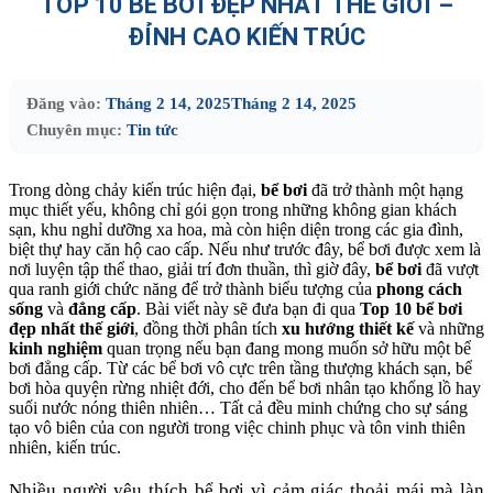
TOP 10 BỂ BƠI ĐẸP NHẤT THẾ GIỚI –
ĐỈNH CAO KIẾN TRÚC
Đăng vào:
Tháng 2 14, 2025
Tháng 2 14, 2025
Chuyên mục:
Tin tức
Trong dòng chảy kiến trúc hiện đại,
bể bơi
đã trở thành một hạng
mục thiết yếu, không chỉ gói gọn trong những không gian khách
sạn, khu nghỉ dưỡng xa hoa, mà còn hiện diện trong các gia đình,
biệt thự hay căn hộ cao cấp. Nếu như trước đây, bể bơi được xem là
nơi luyện tập thể thao, giải trí đơn thuần, thì giờ đây,
bể bơi
đã vượt
qua ranh giới chức năng để trở thành biểu tượng của
phong cách
sống
và
đẳng cấp
. Bài viết này sẽ đưa bạn đi qua
Top 10 bể bơi
đẹp nhất thế giới
, đồng thời phân tích
xu hướng thiết kế
và những
kinh nghiệm
quan trọng nếu bạn đang mong muốn sở hữu một bể
bơi đẳng cấp. Từ các bể bơi vô cực trên tầng thượng khách sạn, bể
bơi hòa quyện rừng nhiệt đới, cho đến bể bơi nhân tạo khổng lồ hay
suối nước nóng thiên nhiên… Tất cả đều minh chứng cho sự sáng
tạo vô biên của con người trong việc chinh phục và tôn vinh thiên
nhiên, kiến trúc.
Nhiều người yêu thích bể bơi vì cảm giác thoải mái mà làn