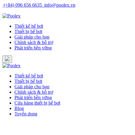
Skip
(+84) 096 656 6635
info@poolex.vn
to
Catalog
Cửa hàng
Blog
Tuyển dụng
content
Thiết kế bể bơi
Thiết bị bể bơi
Giải pháp cho bạn
Chính sách & hỗ trợ
Phát triển bền vững
Thiết kế bể bơi
Thiết bị bể bơi
Giải pháp cho bạn
Chính sách & hỗ trợ
Phát triển bền vững
Cửa hàng thiết bị bể bơi
Blog
Tuyển dụng