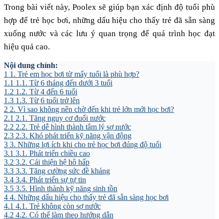
Trong bài viết này, Poolex sẽ giúp bạn xác định độ tuổi phù
hợp để trẻ học bơi, những dấu hiệu cho thấy trẻ đã sẵn sàng
xuống nước và các lưu ý quan trọng để quá trình học đạt
hiệu quả cao.
Nội dung chính:
1
1. Trẻ em học bơi từ mấy tuổi là phù hợp?
1.1
1.1. Từ 6 tháng đến dưới 3 tuổi
1.2
1.2. Từ 4 đến 6 tuổi
1.3
1.3. Từ 6 tuổi trở lên
2
2. Vì sao không nên chờ đến khi trẻ lớn mới học bơi?
2.1
2.1. Tăng nguy cơ đuối nước
2.2
2.2. Trẻ dễ hình thành tâm lý sợ nước
2.3
2.3. Khó phát triển kỹ năng vận động
3
3. Những lợi ích khi cho trẻ học bơi đúng độ tuổi
3.1
3.1. Phát triển chiều cao
3.2
3.2. Cải thiện hệ hô hấp
3.3
3.3. Tăng cường sức đề kháng
3.4
3.4. Phát triển sự tự tin
3.5
3.5. Hình thành kỹ năng sinh tồn
4
4. Những dấu hiệu cho thấy trẻ đã sẵn sàng học bơi
4.1
4.1. Trẻ không còn sợ nước
4.2
4.2. Có thể làm theo hướng dẫn