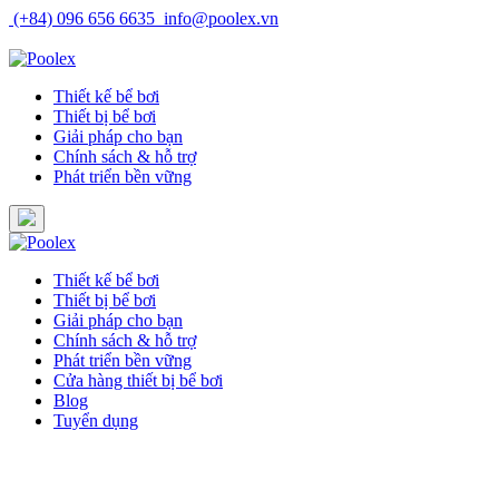
Skip
(+84) 096 656 6635
info@poolex.vn
to
Catalog
Cửa hàng
Blog
Tuyển dụng
content
Thiết kế bể bơi
Thiết bị bể bơi
Giải pháp cho bạn
Chính sách & hỗ trợ
Phát triển bền vững
Thiết kế bể bơi
Thiết bị bể bơi
Giải pháp cho bạn
Chính sách & hỗ trợ
Phát triển bền vững
Cửa hàng thiết bị bể bơi
Blog
Tuyển dụng