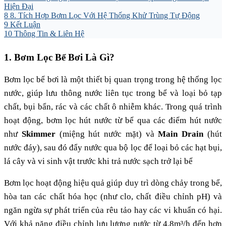
Hiện Đại
8
8. Tích Hợp Bơm Lọc Với Hệ Thống Khử Trùng Tự Động
9
Kết Luận
10
Thông Tin & Liên Hệ
1. Bơm Lọc Bể Bơi Là Gì?
Bơm lọc bể bơi là một thiết bị quan trọng trong hệ thống lọc
nước, giúp lưu thông nước liên tục trong bể và loại bỏ tạp
chất, bụi bẩn, rác và các chất ô nhiễm khác. Trong quá trình
hoạt động, bơm lọc hút nước từ bể qua các điểm hút nước
như
Skimmer
(miệng hút nước mặt) và
Main Drain
(hút
nước đáy), sau đó đẩy nước qua bộ lọc để loại bỏ các hạt bụi,
lá cây và vi sinh vật trước khi trả nước sạch trở lại bể
Bơm lọc hoạt động hiệu quả giúp duy trì dòng chảy trong bể,
hòa tan các chất hóa học (như clo, chất điều chỉnh pH) và
ngăn ngừa sự phát triển của rêu tảo hay các vi khuẩn có hại.
Với khả năng điều chỉnh lưu lượng nước từ 4,8m³/h đến hơn