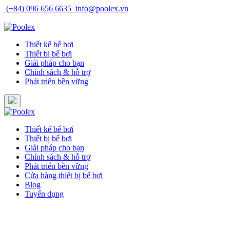
Skip
(+84) 096 656 6635
info@poolex.vn
to
Catalog
Cửa hàng
Blog
Tuyển dụng
content
Thiết kế bể bơi
Thiết bị bể bơi
Giải pháp cho bạn
Chính sách & hỗ trợ
Phát triển bền vững
Thiết kế bể bơi
Thiết bị bể bơi
Giải pháp cho bạn
Chính sách & hỗ trợ
Phát triển bền vững
Cửa hàng thiết bị bể bơi
Blog
Tuyển dụng