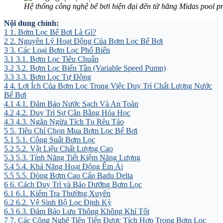
Hệ thống công nghệ bể bơi hiện đại đến từ hãng Midas pool p
Nội dung chính:
1
1. Bơm Lọc Bể Bơi Là Gì?
2
2. Nguyên Lý Hoạt Động Của Bơm Lọc Bể Bơi
3
3. Các Loại Bơm Lọc Phổ Biến
3.1
3.1. Bơm Lọc Tiêu Chuẩn
3.2
3.2. Bơm Lọc Biến Tần (Variable Speed Pump)
3.3
3.3. Bơm Lọc Tự Động
4
4. Lợi Ích Của Bơm Lọc Trong Việc Duy Trì Chất Lượng Nước
Bể Bơi
4.1
4.1. Đảm Bảo Nước Sạch Và An Toàn
4.2
4.2. Duy Trì Sự Cân Bằng Hóa Học
4.3
4.3. Ngăn Ngừa Tích Tụ Rêu Tảo
5
5. Tiêu Chí Chọn Mua Bơm Lọc Bể Bơi
5.1
5.1. Công Suất Bơm Lọc
5.2
5.2. Vật Liệu Chất Lượng Cao
5.3
5.3. Tính Năng Tiết Kiệm Năng Lượng
5.4
5.4. Khả Năng Hoạt Động Êm Ái
5.5
5.5. Dòng Bơm Cao Cấp Badu Delta
6
6. Cách Duy Trì và Bảo Dưỡng Bơm Lọc
6.1
6.1. Kiểm Tra Thường Xuyên
6.2
6.2. Vệ Sinh Bộ Lọc Định Kỳ
6.3
6.3. Đảm Bảo Lưu Thông Không Khí Tốt
7
7. Các Công Nghệ Tiên Tiến Được Tích Hợp Trong Bơm Lọc