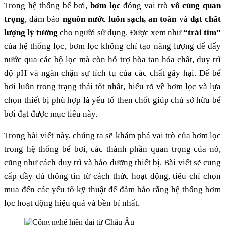
Trong hệ thống bể bơi,
bơm lọc
đóng vai trò
vô cùng quan
trọng
, đảm bảo
nguồn nước luôn sạch, an toàn
và
đạt chất
lượng lý tưởng
cho người sử dụng. Được xem như
“trái tim”
của hệ thống lọc, bơm lọc không chỉ tạo năng lượng để đẩy
nước qua các bộ lọc mà còn hỗ trợ hòa tan hóa chất, duy trì
độ pH và ngăn chặn sự tích tụ của các chất gây hại. Để bể
bơi luôn trong trạng thái tốt nhất, hiểu rõ về bơm lọc và lựa
chọn thiết bị phù hợp là yếu tố then chốt giúp chủ sở hữu bể
bơi đạt được mục tiêu này.
Trong bài viết này, chúng ta sẽ khám phá vai trò của bơm lọc
trong hệ thống bể bơi, các thành phần quan trọng của nó,
cũng như cách duy trì và bảo dưỡng thiết bị. Bài viết sẽ cung
cấp đầy đủ thông tin từ cách thức hoạt động, tiêu chí chọn
mua đến các yếu tố kỹ thuật để đảm bảo rằng hệ thống bơm
lọc hoạt động hiệu quả và bền bỉ nhất.