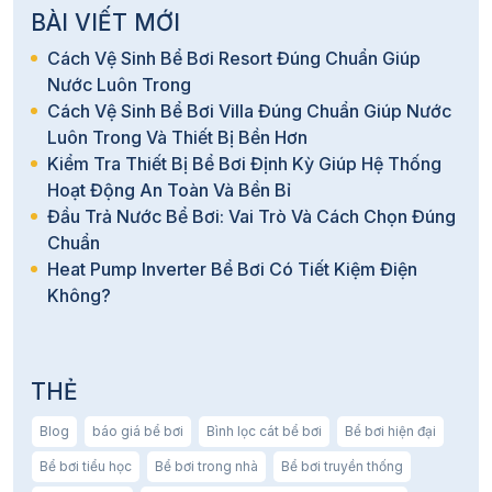
BÀI VIẾT MỚI
Cách Vệ Sinh Bể Bơi Resort Đúng Chuẩn Giúp
Nước Luôn Trong
Cách Vệ Sinh Bể Bơi Villa Đúng Chuẩn Giúp Nước
Luôn Trong Và Thiết Bị Bền Hơn
Kiểm Tra Thiết Bị Bể Bơi Định Kỳ Giúp Hệ Thống
Hoạt Động An Toàn Và Bền Bỉ
Đầu Trả Nước Bể Bơi: Vai Trò Và Cách Chọn Đúng
Chuẩn
Heat Pump Inverter Bể Bơi Có Tiết Kiệm Điện
Không?
THẺ
Blog
báo giá bể bơi
Bình lọc cát bể bơi
Bể bơi hiện đại
Bể bơi tiểu học
Bể bơi trong nhà
Bể bơi truyền thống