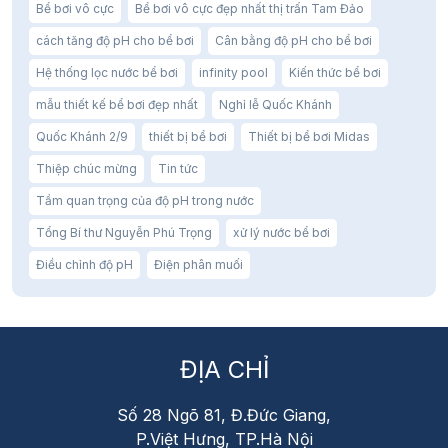
Bể bơi vô cực
Bể bơi vô cực đẹp nhất thị trấn Tam Đảo
cách tăng độ pH cho bể bơi
Cân bằng độ pH cho bể bơi
Hệ thống lọc nước bể bơi
infinity pool
Kiến thức bể bơi
mẫu thiết kế bể bơi đẹp nhất
Nghỉ lễ Quốc Khánh
Quốc Khánh 2/9
thiết bị bể bơi
Thiết bị bể bơi Midas
Thiệp chúc mừng
Tin tức
Tầm quan trọng của độ pH trong nước
Tổng Bí thư Nguyễn Phú Trọng
xử lý nước bể bơi
Điều chỉnh độ pH
Điện phân muối
ĐỊA CHỈ
Số 28 Ngõ 81, Đ.Đức Giang,
P.Việt Hưng, TP.Hà Nội