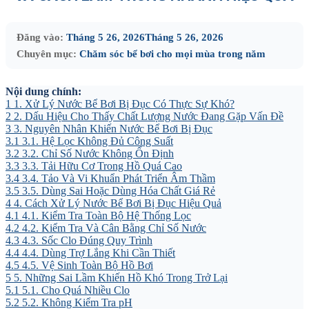
Đăng vào:
Tháng 5 26, 2026
Tháng 5 26, 2026
Chuyên mục:
Chăm sóc bể bơi cho mọi mùa trong năm
Nội dung chính:
1
1. Xử Lý Nước Bể Bơi Bị Đục Có Thực Sự Khó?
2
2. Dấu Hiệu Cho Thấy Chất Lượng Nước Đang Gặp Vấn Đề
3
3. Nguyên Nhân Khiến Nước Bể Bơi Bị Đục
3.1
3.1. Hệ Lọc Không Đủ Công Suất
3.2
3.2. Chỉ Số Nước Không Ổn Định
3.3
3.3. Tải Hữu Cơ Trong Hồ Quá Cao
3.4
3.4. Tảo Và Vi Khuẩn Phát Triển Âm Thầm
3.5
3.5. Dùng Sai Hoặc Dùng Hóa Chất Giá Rẻ
4
4. Cách Xử Lý Nước Bể Bơi Bị Đục Hiệu Quả
4.1
4.1. Kiểm Tra Toàn Bộ Hệ Thống Lọc
4.2
4.2. Kiểm Tra Và Cân Bằng Chỉ Số Nước
4.3
4.3. Sốc Clo Đúng Quy Trình
4.4
4.4. Dùng Trợ Lắng Khi Cần Thiết
4.5
4.5. Vệ Sinh Toàn Bộ Hồ Bơi
5
5. Những Sai Lầm Khiến Hồ Khó Trong Trở Lại
5.1
5.1. Cho Quá Nhiều Clo
5.2
5.2. Không Kiểm Tra pH