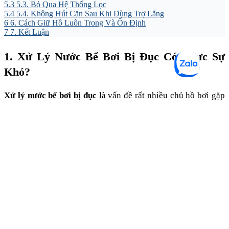
5.3
5.3. Bỏ Qua Hệ Thống Lọc
5.4
5.4. Không Hút Cặn Sau Khi Dùng Trợ Lắng
6
6. Cách Giữ Hồ Luôn Trong Và Ổn Định
7
7. Kết Luận
1. Xử Lý Nước Bể Bơi Bị Đục Có Thực Sự
Khó?
Xử lý nước bể bơi bị đục
là vấn đề rất nhiều chủ hồ bơi gặp
phải, đặc biệt vào mùa nắng nóng hoặc thời điểm hồ hoạt
động với tần suất cao. Nước hồ đang trong xanh nhưng chỉ
sau vài ngày lại chuyển sang màu trắng đục hoặc mờ như có
lớp sương. Đây là tình trạng phổ biến ở cả hồ bơi gia đình,
villa nghỉ dưỡng lẫn hồ kinh doanh. Khi nước bắt đầu đục,
nhiều người thường nghĩ ngay đến việc tăng clo hoặc thay
nước. Tuy nhiên nếu xử lý sai cách, hồ bơi không những
không trong trở lại mà còn tốn thêm rất nhiều chi phí hóa
chất và điện vận hành.