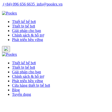
Skip
(+84) 096 656 6635
info@poolex.vn
to
Catalog
Cửa hàng
Blog
Tuyển dụng
content
Thiết kế bể bơi
Thiết bị bể bơi
Giải pháp cho bạn
Chính sách & hỗ trợ
Phát triển bền vững
Thiết kế bể bơi
Thiết bị bể bơi
Giải pháp cho bạn
Chính sách & hỗ trợ
Phát triển bền vững
Cửa hàng thiết bị bể bơi
Blog
Tuyển dụng