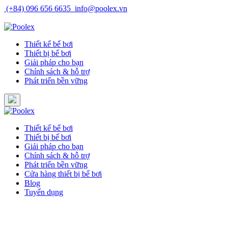
Skip
(+84) 096 656 6635
info@poolex.vn
to
Catalog
Cửa hàng
Blog
Tuyển dụng
content
Thiết kế bể bơi
Thiết bị bể bơi
Giải pháp cho bạn
Chính sách & hỗ trợ
Phát triển bền vững
Thiết kế bể bơi
Thiết bị bể bơi
Giải pháp cho bạn
Chính sách & hỗ trợ
Phát triển bền vững
Cửa hàng thiết bị bể bơi
Blog
Tuyển dụng