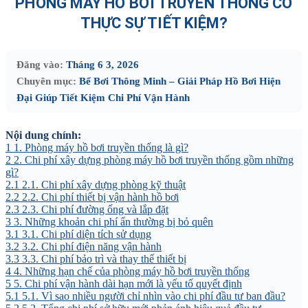
PHÒNG MÁY HỒ BƠI TRUYỀN THỐNG CÓ
THỰC SỰ TIẾT KIỆM?
Đăng vào:
Tháng 6 3, 2026
Chuyên mục:
Bể Bơi Thông Minh – Giải Pháp Hồ Bơi Hiện
Đại Giúp Tiết Kiệm Chi Phí Vận Hành
Nội dung chính:
1
1. Phòng máy hồ bơi truyền thống là gì?
2
2. Chi phí xây dựng phòng máy hồ bơi truyền thống gồm những
gì?
2.1
2.1. Chi phí xây dựng phòng kỹ thuật
2.2
2.2. Chi phí thiết bị vận hành hồ bơi
2.3
2.3. Chi phí đường ống và lắp đặt
3
3. Những khoản chi phí ẩn thường bị bỏ quên
3.1
3.1. Chi phí diện tích sử dụng
3.2
3.2. Chi phí điện năng vận hành
3.3
3.3. Chi phí bảo trì và thay thế thiết bị
4
4. Những hạn chế của phòng máy hồ bơi truyền thống
5
5. Chi phí vận hành dài hạn mới là yếu tố quyết định
5.1
5.1. Vì sao nhiều người chỉ nhìn vào chi phí đầu tư ban đầu?