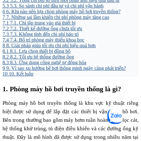
5.2
5.2. Tổng chi phí sở hữu mới phản ánh hiệu quả đầu tư
5.3
5.3. So sánh chi phí đầu tư và chi phí vận hành
6
6. Khi nào nên lựa chọn phòng máy hồ bơi truyền thống?
7
7. Những sai lầm khiến chi phí phòng máy tăng cao
7.1
7.1. Chỉ tập trung vào giá thiết bị
7.2
7.2. Thiết kế đường ống chưa tối ưu
7.3
7.3. Không tính đến chi phí bảo trì
7.4
7.4. Bố trí phòng máy thiếu khoa học
8
8. Giải pháp giúp tối ưu chi phí hiệu quả hơn
8.1
8.1. Lựa chọn thiết bị đồng bộ
8.2
8.2. Tối ưu hệ thống đường ống
8.3
8.3. Ứng dụng công nghệ tự động hóa
9
9. Vì sao xu hướng bể bơi thông minh ngày càng phát triển?
10
10. Kết luận
1. Phòng máy hồ bơi truyền thống là gì?
Phòng máy hồ bơi truyền thống là khu vực kỹ thuật riêng
biệt được sử dụng để lắp đặt các thiết bị vận hành hồ bơi.
Bên trong thường bao gồm máy bơm tuần hoàn, bình lọc cát,
hệ thống khử trùng, tủ điện điều khiển và các đường ống kỹ
thuật. Đây là mô hình đã được sử dụng trong nhiều năm tại