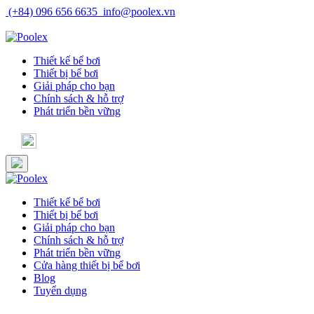
Skip
(+84) 096 656 6635
info@poolex.vn
to
Catalog
Cửa hàng
Blog
Tuyển dụng
content
Thiết kế bể bơi
Thiết bị bể bơi
Giải pháp cho bạn
Chính sách & hỗ trợ
Phát triển bền vững
Thiết kế bể bơi
Thiết bị bể bơi
Giải pháp cho bạn
Chính sách & hỗ trợ
Phát triển bền vững
Cửa hàng thiết bị bể bơi
Blog
Tuyển dụng