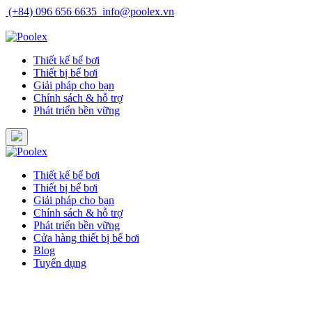
Skip
(+84) 096 656 6635
info@poolex.vn
to
Catalog
Cửa hàng
Blog
Tuyển dụng
content
Thiết kế bể bơi
Thiết bị bể bơi
Giải pháp cho bạn
Chính sách & hỗ trợ
Phát triển bền vững
Thiết kế bể bơi
Thiết bị bể bơi
Giải pháp cho bạn
Chính sách & hỗ trợ
Phát triển bền vững
Cửa hàng thiết bị bể bơi
Blog
Tuyển dụng