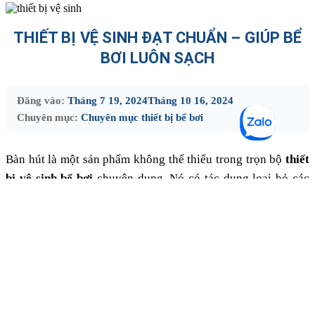
THIẾT BỊ VỆ SINH ĐẠT CHUẨN – GIÚP BỂ
BƠI LUÔN SẠCH
Đăng vào:
Tháng 7 19, 2024
Tháng 10 16, 2024
Chuyên mục:
Chuyên mục thiết bị bể bơi
Bàn hút là một sản phẩm không thể thiếu trong trọn bộ
thiết
bị vệ sinh bể bơi
chuyên dụng. Nó có tác dụng loại bỏ các
vết bẩn cứng đầu dưới đáy bể đem lại nguồn nước trong
xanh, chất lượng. Vậy làm thế nào để sở hữu một thiết bị chất
lượng? Hãy tham khảo ngay những bí quyết của Poolex để
chọn mua bàn hút đáy bể bơi
đúng “chuẩn”.
Nội dung chính:
1
1. Đặc điểm cần có của bàn hút đáy bể bơi
2
2. Tiêu chí để chọn mua bàn hút đáy bể bơi chất lượng