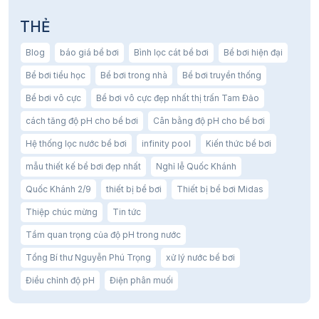
THẺ
Blog
báo giá bể bơi
Bình lọc cát bể bơi
Bể bơi hiện đại
Bể bơi tiểu học
Bể bơi trong nhà
Bể bơi truyền thống
Bể bơi vô cực
Bể bơi vô cực đẹp nhất thị trấn Tam Đảo
cách tăng độ pH cho bể bơi
Cân bằng độ pH cho bể bơi
Hệ thống lọc nước bể bơi
infinity pool
Kiến thức bể bơi
mẫu thiết kế bể bơi đẹp nhất
Nghỉ lễ Quốc Khánh
Quốc Khánh 2/9
thiết bị bể bơi
Thiết bị bể bơi Midas
Thiệp chúc mừng
Tin tức
Tầm quan trọng của độ pH trong nước
Tổng Bí thư Nguyễn Phú Trọng
xử lý nước bể bơi
Điều chỉnh độ pH
Điện phân muối