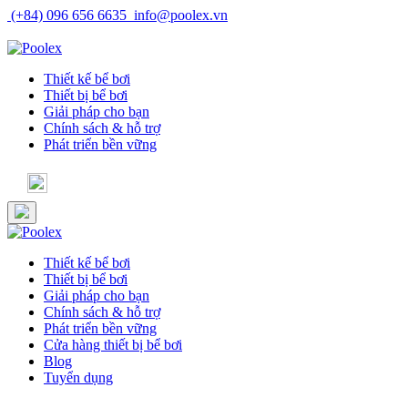
Skip
(+84) 096 656 6635
info@poolex.vn
to
Catalog
Cửa hàng
Blog
Tuyển dụng
content
Thiết kế bể bơi
Thiết bị bể bơi
Giải pháp cho bạn
Chính sách & hỗ trợ
Phát triển bền vững
Thiết kế bể bơi
Thiết bị bể bơi
Giải pháp cho bạn
Chính sách & hỗ trợ
Phát triển bền vững
Cửa hàng thiết bị bể bơi
Blog
Tuyển dụng