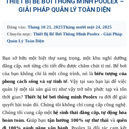
THIẾT BỊ BỂ BƠI THÔNG MINH POOLEX –
GIẢI PHÁP QUẢN LÝ TOÀN DIỆN
Đăng vào:
Tháng 10 21, 2025
Tháng mười một 24, 2025
Chuyên mục:
Thiết Bị Bể Bơi Thông Minh Poolex - Giải Pháp
Quản Lý Toàn Diện
Bạn sở hữu một biệt thự sang trọng, một khu nghỉ dưỡng
đẳng cấp, nơi từng chi tiết đều được chăm chút tỉ mỉ. Bể bơi
của bạn không chỉ là một công trình, nó là
biểu tượng của
phong cách sống và sự tinh tế
. Vậy tại sao bạn lại để việc
quản lý một tài sản giá trị như vậy trở nên phức tạp và tốn
thời gian?
Thiết bị bể bơi thông minh Poolex
ra đời để giải
quyết bài toán đó. Chúng tôi không chỉ cung cấp công nghệ.
Chúng tôi cung cấp một
hệ sinh thái đẳng cấp, tự động hóa
hoàn toàn. G
iúp bạn
tận hưởng
100%
sự thư thái
và
quên
đi
100%
gánh nặng vận hành
. Poolex là đối tác cam kết