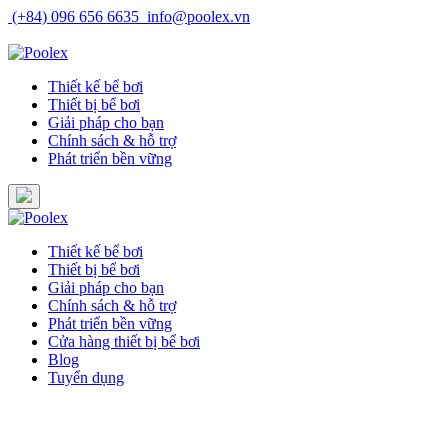
Skip
(+84) 096 656 6635
info@poolex.vn
to
Catalog
Cửa hàng
Blog
Tuyển dụng
content
Thiết kế bể bơi
Thiết bị bể bơi
Giải pháp cho bạn
Chính sách & hỗ trợ
Phát triển bền vững
Thiết kế bể bơi
Thiết bị bể bơi
Giải pháp cho bạn
Chính sách & hỗ trợ
Phát triển bền vững
Cửa hàng thiết bị bể bơi
Blog
Tuyển dụng