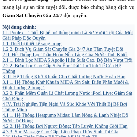
mang lại sự an tâm tuyệt đối, được bảo chứng bằng dịch vụ
Giám Sát Chuyên Gia 24/7
độc quyền.
Nội dung chính:
1
I. Poolex – Thiết Bị bể bơi thông minh Là Sự Vượt Trội Của Một
Giải Pháp Độc Quyền
1.1
Thiết bị thiết kế sang trọng
1.2
2. Dịch Vụ Giám Sát Chuyên Gia 24/7 An Tâm Tuyệt Đối
2
II. Hệ Thống Lọc Tuần Hoàn Nền Tảng Của Nước Tinh Khiết
2.1
1. Bình Lọc MIDAS Apollo Hiệu Suất Cao, Độ Bền Vượt Trội
2.2
2. Bơm Lọc Cao Cấp Siêu Êm: Trái Tim Tinh Tế Của Hệ
Thống
3
III. Hệ Thống Khử Khuẩn Cho Chất Lượng Nước Hoàn Hảo
3.1
1. Hệ Thống Khử Khuẩn MIDA Sin Salt: Điện Phân Muối &
Định Lượng 2 trong 1
3.2
2. Phần Mềm Quản Lí Chất Lượng Nước iPool Live: Giám Sát
Chủ Động
4
IV. Trải Nghiệm Tiện Nghi Và Sức Khỏe Với Thiết Bị Bể Bơi
Thông Minh
4.1
1. Hệ Thống Heatpump Midas: Làm Nóng & Lạnh Nhiệt Độ
Nước Tự Động
4.2
2. Hệ Thống Bơi Ngược Dòng: Tập Luyện Không Giới Hạn
4.3
3. Sục Massage Cao Cấp: Liệu Pháp Thủy Sinh Tại Gia