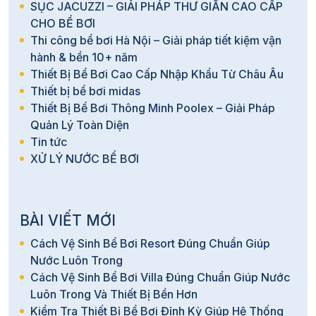
SỤC JACUZZI – GIẢI PHÁP THƯ GIÃN CAO CẤP
CHO BỂ BƠI
Thi công bể bơi Hà Nội – Giải pháp tiết kiệm vận
hành & bền 10+ năm
Thiết Bị Bể Bơi Cao Cấp Nhập Khẩu Từ Châu Âu
Thiết bị bể bơi midas
Thiết Bị Bể Bơi Thông Minh Poolex – Giải Pháp
Quản Lý Toàn Diện
Tin tức
XỬ LÝ NƯỚC BỂ BƠI
BÀI VIẾT MỚI
Cách Vệ Sinh Bể Bơi Resort Đúng Chuẩn Giúp
Nước Luôn Trong
Cách Vệ Sinh Bể Bơi Villa Đúng Chuẩn Giúp Nước
Luôn Trong Và Thiết Bị Bền Hơn
Kiểm Tra Thiết Bị Bể Bơi Định Kỳ Giúp Hệ Thống