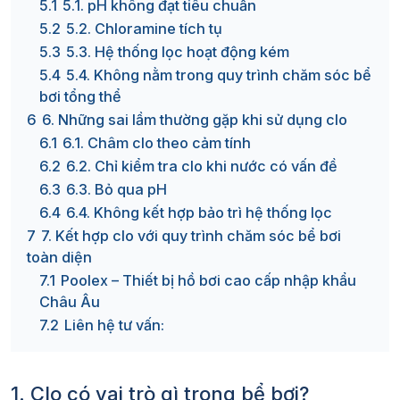
5.1
5.1. pH không đạt tiêu chuẩn
5.2
5.2. Chloramine tích tụ
5.3
5.3. Hệ thống lọc hoạt động kém
5.4
5.4. Không nằm trong quy trình chăm sóc bể
bơi tổng thể
6
6. Những sai lầm thường gặp khi sử dụng clo
6.1
6.1. Châm clo theo cảm tính
6.2
6.2. Chỉ kiểm tra clo khi nước có vấn đề
6.3
6.3. Bỏ qua pH
6.4
6.4. Không kết hợp bảo trì hệ thống lọc
7
7. Kết hợp clo với quy trình chăm sóc bể bơi
toàn diện
7.1
Poolex – Thiết bị hồ bơi cao cấp nhập khẩu
Châu Âu
7.2
Liên hệ tư vấn:
1. Clo có vai trò gì trong bể bơi?