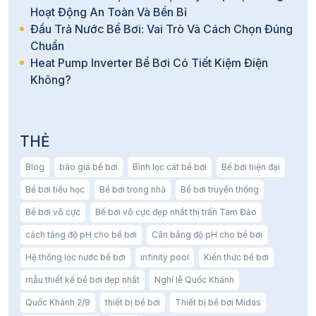
Hoạt Động An Toàn Và Bền Bỉ
Đầu Trả Nước Bể Bơi: Vai Trò Và Cách Chọn Đúng
Chuẩn
Heat Pump Inverter Bể Bơi Có Tiết Kiệm Điện
Không?
THẺ
Blog
báo giá bể bơi
Bình lọc cát bể bơi
Bể bơi hiện đại
Bể bơi tiểu học
Bể bơi trong nhà
Bể bơi truyền thống
Bể bơi vô cực
Bể bơi vô cực đẹp nhất thị trấn Tam Đảo
cách tăng độ pH cho bể bơi
Cân bằng độ pH cho bể bơi
Hệ thống lọc nước bể bơi
infinity pool
Kiến thức bể bơi
mẫu thiết kế bể bơi đẹp nhất
Nghỉ lễ Quốc Khánh
Quốc Khánh 2/9
thiết bị bể bơi
Thiết bị bể bơi Midas