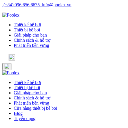
Skip
(+84) 096 656 6635
info@poolex.vn
to
Catalog
Cửa hàng
Blog
Tuyển dụng
content
Thiết kế bể bơi
Thiết bị bể bơi
Giải pháp cho bạn
Chính sách & hỗ trợ
Phát triển bền vững
Thiết kế bể bơi
Thiết bị bể bơi
Giải pháp cho bạn
Chính sách & hỗ trợ
Phát triển bền vững
Cửa hàng thiết bị bể bơi
Blog
Tuyển dụng