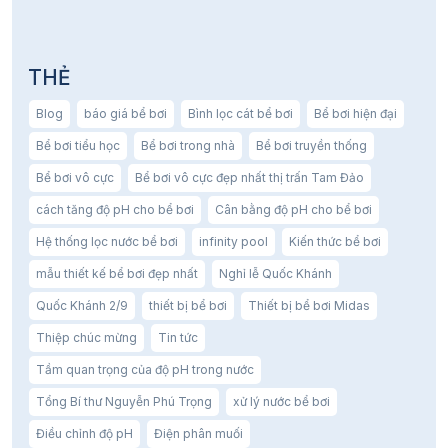
THẺ
Blog
báo giá bể bơi
Bình lọc cát bể bơi
Bể bơi hiện đại
Bể bơi tiểu học
Bể bơi trong nhà
Bể bơi truyền thống
Bể bơi vô cực
Bể bơi vô cực đẹp nhất thị trấn Tam Đảo
cách tăng độ pH cho bể bơi
Cân bằng độ pH cho bể bơi
Hệ thống lọc nước bể bơi
infinity pool
Kiến thức bể bơi
mẫu thiết kế bể bơi đẹp nhất
Nghỉ lễ Quốc Khánh
Quốc Khánh 2/9
thiết bị bể bơi
Thiết bị bể bơi Midas
Thiệp chúc mừng
Tin tức
Tầm quan trọng của độ pH trong nước
Tổng Bí thư Nguyễn Phú Trọng
xử lý nước bể bơi
Điều chỉnh độ pH
Điện phân muối