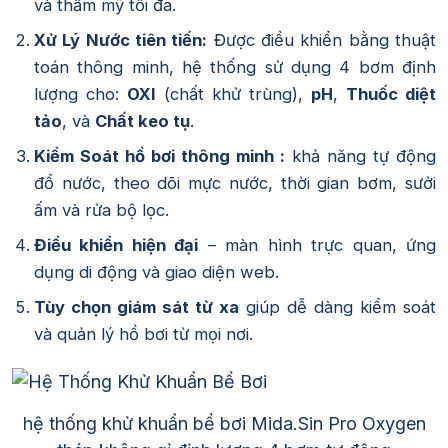
và thẩm mỹ tối đa.
Xử Lý Nước tiên tiến:
Được điều khiển bằng thuật
toán thông minh, hệ thống sử dụng 4 bơm định
lượng cho:
OXI
(chất khử trùng),
pH
,
Thuốc diệt
tảo
, và
Chất keo tụ
.
Kiểm Soát hồ bơi thông minh :
khả năng tự động
đổ nước, theo dõi mực nước, thời gian bơm, sưởi
ấm và rửa bộ lọc.
Điều khiển hiện đại
– màn hình trực quan, ứng
dụng di động và giao diện web.
Tùy chọn giám sát từ xa
giúp dễ dàng kiểm soát
và quản lý hồ bơi từ mọi nơi.
hệ thống khử khuẩn bể bơi Mida.Sin Pro Oxygen