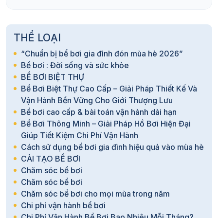
THỂ LOẠI
“Chuẩn bị bể bơi gia đình đón mùa hè 2026”
Bể bơi : Đời sống và sức khỏe
BỂ BƠI BIỆT THỰ
Bể Bơi Biệt Thự Cao Cấp – Giải Pháp Thiết Kế Và
Vận Hành Bền Vững Cho Giới Thượng Lưu
Bể bơi cao cấp & bài toán vận hành dài hạn
Bể Bơi Thông Minh – Giải Pháp Hồ Bơi Hiện Đại
Giúp Tiết Kiệm Chi Phí Vận Hành
Cách sử dụng bể bơi gia đình hiệu quả vào mùa hè
CẢI TẠO BỂ BƠI
Chăm sóc bể bơi
Chăm sóc bể bơi
Chăm sóc bể bơi cho mọi mùa trong năm
Chi phí vận hành bể bơi
Chi Phí Vận Hành Bể Bơi Bao Nhiêu Mỗi Tháng?