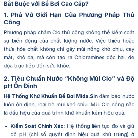
Bắt Buộc với Bể Bơi Cao Cấp?
1. Phá Vỡ Giới Hạn Của Phương Pháp Thủ
Công
Phương pháp châm Clo thủ công không thể kiểm soát
sự biến động của chất lượng nước. Việc thiếu hoặc
thừa hóa chất không chỉ gây mùi nồng khó chịu, cay
mắt, khô da, mà còn tạo ra Chloramines độc hại, đe
dọa trực tiếp đến sức khỏe.
2. Tiêu Chuẩn Nước “Không Mùi Clo” và Độ
pH Ổn Định
Hệ Thống Khử Khuẩn Bể Bơi Mida.Sin
đảm bảo nước
luôn ổn định, loại bỏ mùi khó chịu. Mùi Clo nồng nặc
là dấu hiệu của quá trình khử khuẩn kém hiệu quả.
Kiểm Soát Chính Xác:
Hệ thống liên tục đo và giữ
độ
pH
(chỉ số quyết định hiệu quả khử trùng) ở