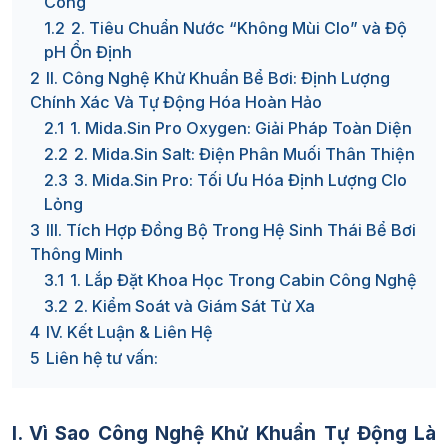
Công
1.2
2. Tiêu Chuẩn Nước “Không Mùi Clo” và Độ
pH Ổn Định
2
II. Công Nghệ Khử Khuẩn Bể Bơi: Định Lượng
Chính Xác Và Tự Động Hóa Hoàn Hảo
2.1
1. Mida.Sin Pro Oxygen: Giải Pháp Toàn Diện
2.2
2. Mida.Sin Salt: Điện Phân Muối Thân Thiện
2.3
3. Mida.Sin Pro: Tối Ưu Hóa Định Lượng Clo
Lỏng
3
III. Tích Hợp Đồng Bộ Trong Hệ Sinh Thái Bể Bơi
Thông Minh
3.1
1. Lắp Đặt Khoa Học Trong Cabin Công Nghệ
3.2
2. Kiểm Soát và Giám Sát Từ Xa
4
IV. Kết Luận & Liên Hệ
5
Liên hệ tư vấn:
I. Vì Sao Công Nghệ Khử Khuẩn Tự Động Là