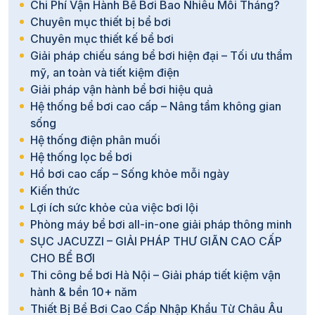
Chi Phí Vận Hành Bể Bơi Bao Nhiêu Mỗi Tháng?
Chuyên mục thiết bị bể bơi
Chuyên mục thiết kế bể bơi
Giải pháp chiếu sáng bể bơi hiện đại – Tối ưu thẩm
mỹ, an toàn và tiết kiệm điện
Giải pháp vận hành bể bơi hiệu quả
Hệ thống bể bơi cao cấp – Nâng tầm không gian
sống
Hệ thống điện phân muối
Hệ thống lọc bể bơi
Hồ bơi cao cấp – Sống khỏe mỗi ngày
Kiến thức
Lợi ích sức khỏe của việc bơi lội
Phòng máy bể bơi all-in-one giải pháp thông minh
SỤC JACUZZI – GIẢI PHÁP THƯ GIÃN CAO CẤP
CHO BỂ BƠI
Thi công bể bơi Hà Nội – Giải pháp tiết kiệm vận
hành & bền 10+ năm
Thiết Bị Bể Bơi Cao Cấp Nhập Khẩu Từ Châu Âu