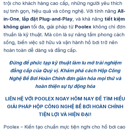
trội cho khách hàng cao cấp, những người yêu thích
sự tinh gọn, hiệu quả và công nghệ. Với tính năng
All-
in-One
,
lắp đặt Plug-and-Play
, và khả năng
tiết kiệm
không gian
tối đa, giải pháp từ
Poolex
không chỉ đơn
thuần là kỹ thuật. Mà còn là sự nâng tầm phong cách
sống, biến việc sở hữu và vận hành hồ bơi trở nên
hoàn toàn dễ dàng và đẳng cấp.
Đừng để phức tạp kỹ thuật làm lu mờ trải nghiệm
đẳng cấp của Quý vị. Khám phá cách Hộp Công
Nghệ Bể Bơi Hoàn Chỉnh đơn giản hóa mọi thứ và
hoàn thiện sự tự động hóa
LIÊN HỆ VỚI POOLEX NGAY HÔM NAY ĐỂ TÌM HIỂU
GIẢI PHÁP HỘP CÔNG NGHỆ BỂ BƠI HOÀN CHỈNH
TIỆN LỢI VÀ HIỆN ĐẠI!
Poolex – Kiến tạo chuẩn mực tiện nghi cho hồ bơi cao