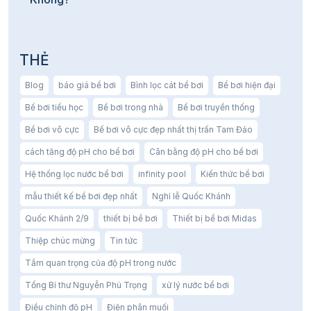
THẺ
Blog
báo giá bể bơi
Bình lọc cát bể bơi
Bể bơi hiện đại
Bể bơi tiểu học
Bể bơi trong nhà
Bể bơi truyền thống
Bể bơi vô cực
Bể bơi vô cực đẹp nhất thị trấn Tam Đảo
cách tăng độ pH cho bể bơi
Cân bằng độ pH cho bể bơi
Hệ thống lọc nước bể bơi
infinity pool
Kiến thức bể bơi
mẫu thiết kế bể bơi đẹp nhất
Nghỉ lễ Quốc Khánh
Quốc Khánh 2/9
thiết bị bể bơi
Thiết bị bể bơi Midas
Thiệp chúc mừng
Tin tức
Tầm quan trọng của độ pH trong nước
Tổng Bí thư Nguyễn Phú Trọng
xử lý nước bể bơi
Điều chỉnh độ pH
Điện phân muối