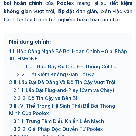
bơi hoàn chỉnh
của
Poolex
mang lại sự
tiết kiệm
không gian
vượt trội,
lắp đặt
đơn giản, biến việc vận
hành bể bơi thành trải nghiệm hoàn toàn an nhàn.
Nội dung chính:
1
I. Hộp Công Nghệ Bể Bơi Hoàn Chỉnh – Giải Pháp
ALL-IN-ONE
1.1
1. Tích Hợp Đầy Đủ Các Hệ Thống Cốt Lõi
1.2
2. Tiết Kiệm Không Gian Tối Đa
2
II. Lắp Đặt Dễ Dàng Và Độ Tin Cậy Vượt Trội
2.1
1. Lắp Đặt Plug-and-Play (Cắm và Chạy)
2.2
2. Độ Tin Cậy và Bền Bỉ
3
III. Vị Thế Trong Hệ Sinh Thái Bể Bơi Thông
Minh Của Poolex
3.1
1. Trung Tâm Điều Khiển Liền Mạch
3.2
2. Giải Pháp Độc Quyền Từ Poolex