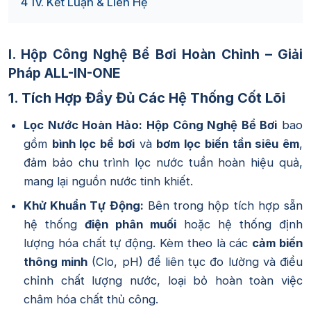
4
IV. Kết Luận & Liên Hệ
I. Hộp Công Nghệ Bể Bơi Hoàn Chỉnh – Giải
Pháp ALL-IN-ONE
1. Tích Hợp Đầy Đủ Các Hệ Thống Cốt Lõi
Lọc Nước Hoàn Hảo:
Hộp Công Nghệ Bể Bơi
bao
gồm
bình lọc bể bơi
và
bơm lọc biến tần siêu êm
,
đảm bảo chu trình lọc nước tuần hoàn hiệu quả,
mang lại nguồn nước tinh khiết.
Khử Khuẩn Tự Động:
Bên trong hộp tích hợp sẵn
hệ thống
điện phân muối
hoặc hệ thống định
lượng hóa chất tự động. Kèm theo là các
cảm biến
thông minh
(Clo, pH) để liên tục đo lường và điều
chỉnh chất lượng nước, loại bỏ hoàn toàn việc
châm hóa chất thủ công.